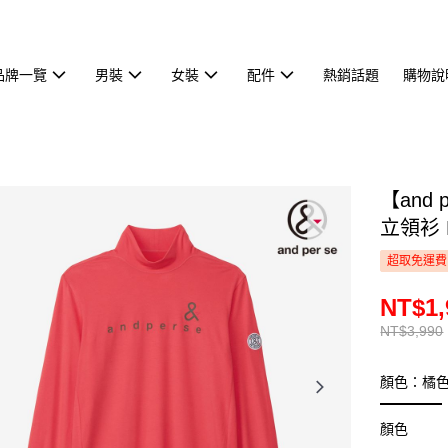
品牌一覽
男裝
女裝
配件
熱銷話題
購物說
【and
立領衫 
超取免運費
NT$1,
NT$3,990
顏色：橘
顏色