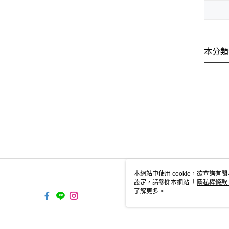
本分類
本網站中使用 cookie，欲查詢有關
設定，請參閱本網站「
隱私權條款
使用 cookie。
了解更多 >