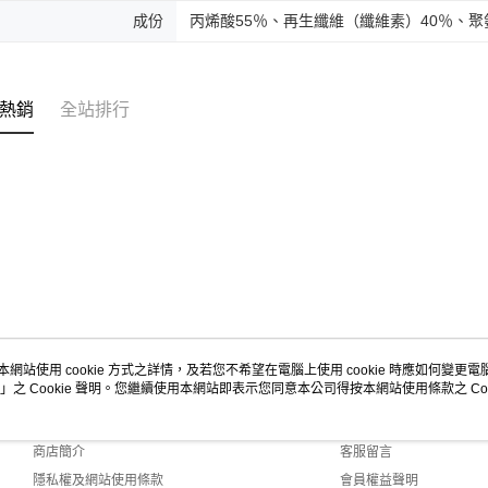
成份
丙烯酸55％、再生纖維（纖維素）40％、聚
熱銷
全站排行
本網站使用 cookie 方式之詳情，及若您不希望在電腦上使用 cookie 時應如何變更電腦的
」之 Cookie 聲明。您繼續使用本網站即表示您同意本公司得按本網站使用條款之 Coo
關於我們
客服資訊
品牌故事
購物說明
商店簡介
客服留言
隱私權及網站使用條款
會員權益聲明