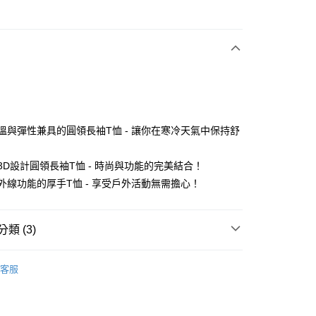
次付款
e
付款
高保溫與彈性兼具的圓領長袖T恤 - 讓你在寒冷天氣中保持舒
新3D設計圓領長袖T恤 - 時尚與功能的完美結合！
分期
紫外線功能的厚手T恤 - 享受戶外活動無需擔心！
你分期使用說明】
享後付
由台灣大哥大提供，台灣大哥大用戶可立即使用無須另外申請。
式選擇「大哥付你分期」，訂單成立後會自動跳轉到大哥付的交易
類 (3)
證手機門號後，選擇欲分期的期數、繳款截止日，確認付款後即
FTEE先享後付」】
。
先享後付是「在收到商品之後才付款」的支付方式。 讓您購物簡單
 se
男款 | 長袖球衫
准額度、可分期數及費用金額請依後續交易確認頁面所載為準。
心！
客服
立30分鐘內，如未前往確認交易或遇審核未通過，訂單將自動取
：不需註冊會員、不需綁卡、不需儲值。
上衣
長袖POLO / 立領衫
「轉專審核」未通過狀況，表示未達大哥付你分期系統評分，恕
：只要手機號碼，簡訊認證，即可結帳。
評估內容。
 se
：先確認商品／服務後，再付款。
特價專區🛍️
男裝
式說明】