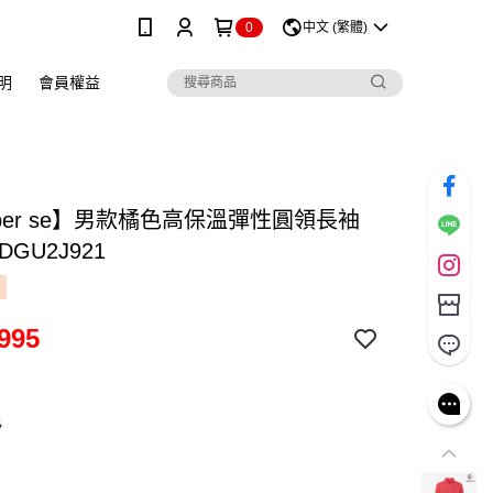
0
中文 (繁體)
明
會員權益
 per se】男款橘色高保溫彈性圓領長袖
DGU2J921
995
色