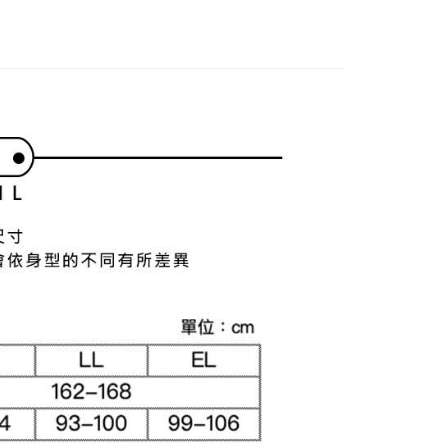
付款
項不併入電信帳單，「大哥付你分期」於每月結算日後寄送繳費提
EE先享後付」結帳流程】
方式選擇「AFTEE先享後付」後，將跳轉至「AFTEE先享後
訊連結打開帳單後，可選擇「超商條碼／台灣大直營門市／銀行轉
頁面，進行簡訊認證並確認金額後，即可完成結帳。
付／iPASS MONEY」等通路繳費。
家取貨
成立數日內，您將收到繳費通知簡訊。
費通知簡訊後14天內，點擊此簡訊中的連結，可透過四大超商
項】
網路銀行／等多元方式進行付款，方視為交易完成。
係由「台灣大哥大股份有限公司」（以下簡稱本公司）所提供，讓
：結帳手續完成當下不需立刻繳費，但若您需要取消訂單，請聯
貨付款
易時，得透過本服務購買商品或服務，並由商店將買賣／分期付
的店家。未經商家同意取消之訂單仍視為有效，需透過AFTEE
金債權讓與本公司後，依約使用本公司帳單繳交帳款。
繳納相關費用。
意付款使用「大哥付你分期」之契約關係目的，商店將以您的個人
否成功請以「AFTEE先享後付 」之結帳頁面顯示為準，若有關於
含姓名、電話或地址）提供予台灣大哥大進項蒐集、處理及利
功／繳費後需取消欲退款等相關疑問，請聯繫「AFTEE先享後
爾富取貨
公司與您本人進行分期帳單所需資料之確認、核對及更正。
援中心」
https://netprotections.freshdesk.com/support/home
戶服務條款，請詳閱以下連結：
https://oppay.tw/userRule
項】
付款
恩沛科技股份有限公司提供之「AFTEE先享後付」服務完成之
依本服務之必要範圍內提供個人資料，並將交易相關給付款項請
讓予恩沛科技股份有限公司。
個人資料處理事宜，請瀏覽以下網址：
1取貨
ee.tw/terms/#terms3
年的使用者請事先徵得法定代理人或監護人之同意方可使用
E先享後付」，若未經同意申辦者引起之損失，本公司不負相關責
AFTEE先享後付」時，將依據個別帳號之用戶狀況，依本公司
核予不同之上限額度；若仍有額度不足之情形，本公司將視審查