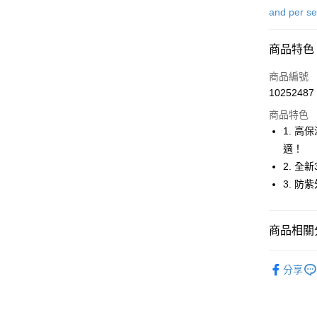
信用卡一
and per s
超商取貨
商品特色
LINE Pay
商品編號
Apple Pay
10252487
商品特色
街口支付
1. 
悠遊付
適！
2. 全
大哥付你
3. 防
相關說明
【大哥付
AFTEE先
1.本服務
2.付款方
相關說明
商品相關分
流程，驗
【關於「A
ATM付款
完成交易
AFTEE
⛳️ and per
3.實際核
便利好安
分享
4.訂單成
１．簡單
▶男裝
消。如遇
２．便利
運送方式
無法說明
⛳️ and per
３．安心
【繳款方