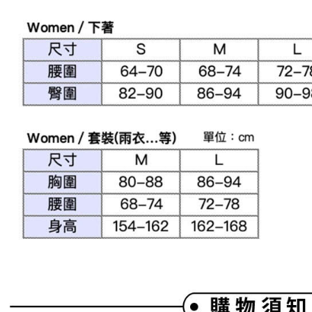
結果請求
離島宅配
５．嚴禁
免運費
形，恩沛
動。