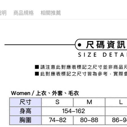
全家取貨
1.分期款
【「AFT
醒簡訊。
免運費
１．於結帳
說明
商品規格
相關推薦
2.透過簡
付」結帳
帳／街口支
付款後全
２．訂單
３．收到繳
免運費
【注意事
／ATM／
1.本服務
※ 請注意
萊爾富取
用戶於交
絡購買商品
款買賣價
先享後付
免運費
2.基於同
※ 交易是
資料（包
是否繳費成
付款後萊
用，由本
付客戶支
免運費
3.完整用
【注意事
7-11取貨
１．透過由
交易，需
免運費
求債權轉
２．關於
付款後7-1
https://aft
免運費
３．未成
「AFTE
宅配
任。
４．使用「
免運費
即時審查