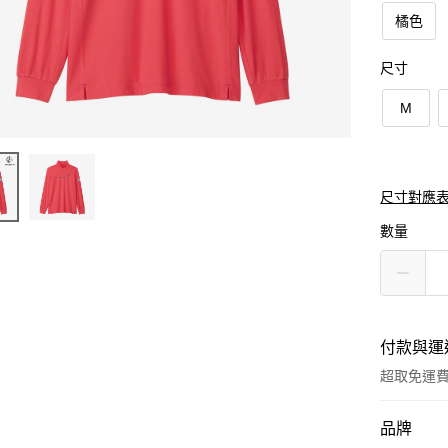
橘色
尺寸
M
尺寸對應
數量
付款與運
超取免運
付款方式
品牌