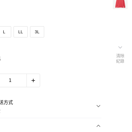
L
LL
3L
清除
表
紀錄
送方式
費