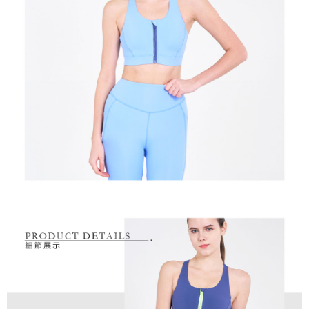
買賣價金債權讓與本公司後，依約使用本公司帳單繳交帳款。
後付繳納相關費用。
2.基於同意付款使用「大哥付你分期」之契約關係目的，商店將以您的個人
付款後萊爾富取貨
※ 交易是否成功請以「AFTEE先享後付 」之結帳頁面顯示為準，若有關於
資料（包含姓名、電話或地址）提供予台灣大哥大進項蒐集、處理及利用，
是否繳費成功／繳費後需取消欲退款等相關疑問，請聯繫「AFTEE先享後付
免運費
由本公司與您本人進行分期帳單所需資料之確認、核對及更正。
客戶支援中心」
https://netprotections.freshdesk.com/support/home
3.完整用戶服務條款，請詳閱以下連結：
https://oppay.tw/userRule
7-11取貨付款
【注意事項】
１．透過由恩沛科技股份有限公司提供之「AFTEE先享後付」服務完成之交
免運費
易，需依本服務之必要範圍內提供個人資料，並將交易相關給付款項請求債
權轉讓予恩沛科技股份有限公司。
付款後7-11取貨
２．關於個人資料處理事宜，請瀏覽以下網址：
免運費
https://aftee.tw/terms/#terms3
３．未成年的使用者請事先徵得法定代理人或監護人之同意方可使用
宅配
「AFTEE先享後付」，若未經同意申辦者引起之損失，本公司不負相關責
任。
免運費
４．使用「AFTEE先享後付」時，將依據個別帳號之用戶狀況，依本公司即
時審查核予不同之上限額度；若仍有額度不足之情形，本公司將視審查結果
離島宅配
請求用戶進行身份認證。
免運費
５．嚴禁一人註冊多個帳號或使用他人資訊註冊。若發現惡意使用之情形，
恩沛科技股份有限公司將有權停止該用戶之使用額度並採取法律行動。