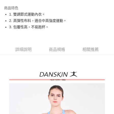
街口支付
商品特色
悠遊付
1. 雙調節式運動內衣。
大哥付你分期
2. 高彈性布料，適合中高強度運動。
相關說明
3. 包覆性高，不易跑杯。
【大哥付你分期使用說明】
AFTEE先享後付
1.本服務由台灣大哥大提供，台灣大哥大用戶可立即使用無須另外申請。
2.付款方式選擇「大哥付你分期」，訂單成立後會自動跳轉到大哥付的交易
相關說明
流程，驗證手機門號後，選擇欲分期的期數、繳款截止日，確認付款後即完
【關於「AFTEE先享後付」】
詳細說明
商品規格
相關推薦
成交易。
ATM付款
AFTEE先享後付是「在收到商品之後才付款」的支付方式。 讓您購物簡單
3.實際核准額度、可分期數及費用金額請依後續交易確認頁面所載為準。
便利好安心！
4.訂單成立30分鐘內，如未前往確認交易或遇審核未通過，訂單將自動取
１．簡單：不需註冊會員、不需綁卡、不需儲值。
運送方式
消。如遇「轉專審核」未通過狀況，表示未達大哥付你分期系統評分，恕無
２．便利：只要手機號碼，簡訊認證，即可結帳。
法說明評估內容。
３．安心：先確認商品／服務後，再付款。
全家取貨付款
【繳款方式說明】
1.分期款項不併入電信帳單，「大哥付你分期」於每月結算日後寄送繳費提
免運費
【「AFTEE先享後付」結帳流程】
醒簡訊。
１．於結帳方式選擇「AFTEE先享後付」後，將跳轉至「AFTEE先享後付」
2.透過簡訊連結打開帳單後，可選擇「超商條碼／台灣大直營門市／銀行轉
付款後全家取貨
結帳頁面，進行簡訊認證並確認金額後，即可完成結帳。
帳／街口支付／iPASS MONEY」等通路繳費。
２．訂單成立數日內，您將收到繳費通知簡訊。
免運費
３．收到繳費通知簡訊後14天內，點擊此簡訊中的連結，可透過四大超商／
【注意事項】
ATM／網路銀行／等多元方式進行付款，方視為交易完成。
萊爾富取貨付款
1.本服務係由「台灣大哥大股份有限公司」（以下簡稱本公司）所提供，讓
※ 請注意：結帳手續完成當下不需立刻繳費，但若您需要取消訂單，請聯絡
用戶於交易時，得透過本服務購買商品或服務，並由商店將買賣／分期付款
免運費
購買商品的店家。未經商家同意取消之訂單仍視為有效，需透過AFTEE先享