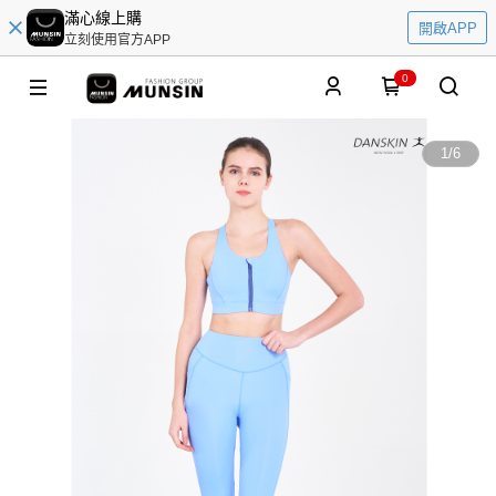
滿心線上購
開啟APP
立刻使用官方APP
0
1
/
6