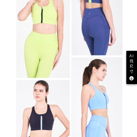
AI
找
尺
寸