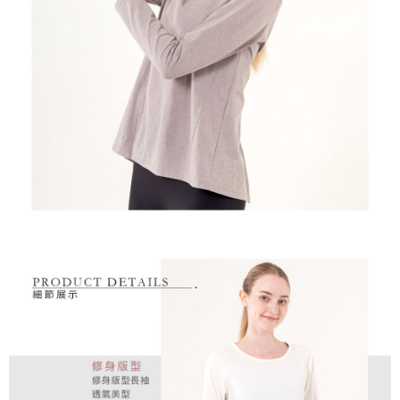
付款後萊爾富取貨
※ 交易是否成功請以「AFTEE先享後付 」之結帳頁面顯示為準，若有關於
資料（包含姓名、電話或地址）提供予台灣大哥大進項蒐集、處理及利用，
是否繳費成功／繳費後需取消欲退款等相關疑問，請聯繫「AFTEE先享後付
免運費
由本公司與您本人進行分期帳單所需資料之確認、核對及更正。
客戶支援中心」
https://netprotections.freshdesk.com/support/home
3.完整用戶服務條款，請詳閱以下連結：
https://oppay.tw/userRule
7-11取貨付款
【注意事項】
１．透過由恩沛科技股份有限公司提供之「AFTEE先享後付」服務完成之交
免運費
易，需依本服務之必要範圍內提供個人資料，並將交易相關給付款項請求債
權轉讓予恩沛科技股份有限公司。
付款後7-11取貨
２．關於個人資料處理事宜，請瀏覽以下網址：
免運費
https://aftee.tw/terms/#terms3
３．未成年的使用者請事先徵得法定代理人或監護人之同意方可使用
宅配
「AFTEE先享後付」，若未經同意申辦者引起之損失，本公司不負相關責
任。
免運費
４．使用「AFTEE先享後付」時，將依據個別帳號之用戶狀況，依本公司即
時審查核予不同之上限額度；若仍有額度不足之情形，本公司將視審查結果
離島宅配
請求用戶進行身份認證。
免運費
５．嚴禁一人註冊多個帳號或使用他人資訊註冊。若發現惡意使用之情形，
恩沛科技股份有限公司將有權停止該用戶之使用額度並採取法律行動。