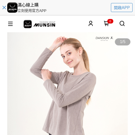
滿心線上購
開啟APP
立刻使用官方APP
0
1
/
5