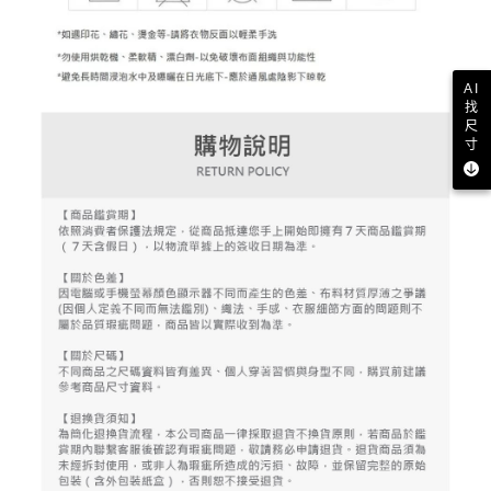
AI
找
尺
寸