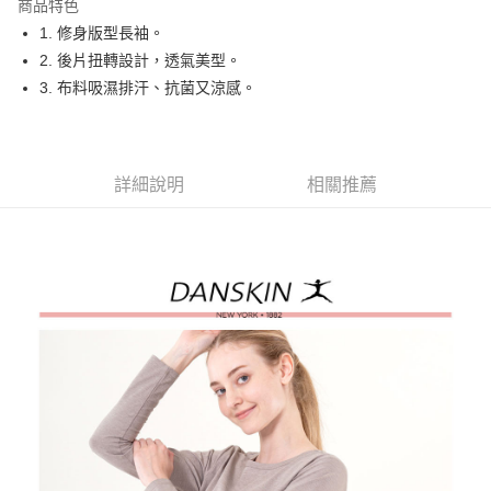
商品特色
悠遊付
1. 修身版型長袖。
大哥付你分期
2. 後片扭轉設計，透氣美型。
相關說明
3. 布料吸濕排汗、抗菌又涼感。
【大哥付你分期使用說明】
AFTEE先享後付
1.本服務由台灣大哥大提供，台灣大哥大用戶可立即使用無須另外申請。
2.付款方式選擇「大哥付你分期」，訂單成立後會自動跳轉到大哥付的交易
相關說明
流程，驗證手機門號後，選擇欲分期的期數、繳款截止日，確認付款後即完
【關於「AFTEE先享後付」】
詳細說明
相關推薦
成交易。
ATM付款
AFTEE先享後付是「在收到商品之後才付款」的支付方式。 讓您購物簡單
3.實際核准額度、可分期數及費用金額請依後續交易確認頁面所載為準。
便利好安心！
4.訂單成立30分鐘內，如未前往確認交易或遇審核未通過，訂單將自動取
１．簡單：不需註冊會員、不需綁卡、不需儲值。
運送方式
消。如遇「轉專審核」未通過狀況，表示未達大哥付你分期系統評分，恕無
２．便利：只要手機號碼，簡訊認證，即可結帳。
法說明評估內容。
３．安心：先確認商品／服務後，再付款。
全家取貨付款
【繳款方式說明】
1.分期款項不併入電信帳單，「大哥付你分期」於每月結算日後寄送繳費提
免運費
【「AFTEE先享後付」結帳流程】
醒簡訊。
１．於結帳方式選擇「AFTEE先享後付」後，將跳轉至「AFTEE先享後付」
2.透過簡訊連結打開帳單後，可選擇「超商條碼／台灣大直營門市／銀行轉
付款後全家取貨
結帳頁面，進行簡訊認證並確認金額後，即可完成結帳。
帳／街口支付／iPASS MONEY」等通路繳費。
２．訂單成立數日內，您將收到繳費通知簡訊。
免運費
３．收到繳費通知簡訊後14天內，點擊此簡訊中的連結，可透過四大超商／
【注意事項】
ATM／網路銀行／等多元方式進行付款，方視為交易完成。
萊爾富取貨付款
1.本服務係由「台灣大哥大股份有限公司」（以下簡稱本公司）所提供，讓
※ 請注意：結帳手續完成當下不需立刻繳費，但若您需要取消訂單，請聯絡
用戶於交易時，得透過本服務購買商品或服務，並由商店將買賣／分期付款
免運費
購買商品的店家。未經商家同意取消之訂單仍視為有效，需透過AFTEE先享
買賣價金債權讓與本公司後，依約使用本公司帳單繳交帳款。
後付繳納相關費用。
2.基於同意付款使用「大哥付你分期」之契約關係目的，商店將以您的個人