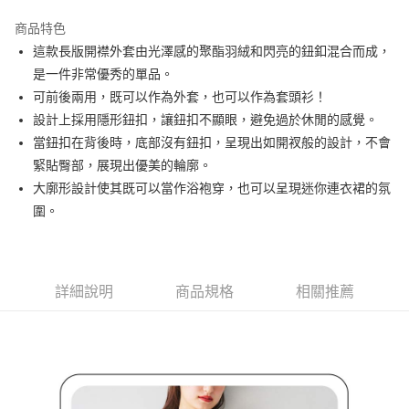
街口支付
商品特色
悠遊付
這款長版開襟外套由光澤感的聚酯羽絨和閃亮的鈕釦混合而成，
大哥付你分期
是一件非常優秀的單品。
相關說明
可前後兩用，既可以作為外套，也可以作為套頭衫！
【大哥付你分期使用說明】
設計上採用隱形鈕扣，讓鈕扣不顯眼，避免過於休閒的感覺。
AFTEE先享後付
1.本服務由台灣大哥大提供，台灣大哥大用戶可立即使用無須另外申請。
當鈕扣在背後時，底部沒有鈕扣，呈現出如開衩般的設計，不會
2.付款方式選擇「大哥付你分期」，訂單成立後會自動跳轉到大哥付的交易
相關說明
流程，驗證手機門號後，選擇欲分期的期數、繳款截止日，確認付款後即完
緊貼臀部，展現出優美的輪廓。
【關於「AFTEE先享後付」】
成交易。
ATM付款
AFTEE先享後付是「在收到商品之後才付款」的支付方式。 讓您購物簡單
大廓形設計使其既可以當作浴袍穿，也可以呈現迷你連衣裙的氛
3.實際核准額度、可分期數及費用金額請依後續交易確認頁面所載為準。
便利好安心！
圍。
4.訂單成立30分鐘內，如未前往確認交易或遇審核未通過，訂單將自動取
１．簡單：不需註冊會員、不需綁卡、不需儲值。
運送方式
消。如遇「轉專審核」未通過狀況，表示未達大哥付你分期系統評分，恕無
２．便利：只要手機號碼，簡訊認證，即可結帳。
法說明評估內容。
３．安心：先確認商品／服務後，再付款。
全家取貨付款
【繳款方式說明】
1.分期款項不併入電信帳單，「大哥付你分期」於每月結算日後寄送繳費提
免運費
【「AFTEE先享後付」結帳流程】
詳細說明
商品規格
相關推薦
醒簡訊。
１．於結帳方式選擇「AFTEE先享後付」後，將跳轉至「AFTEE先享後付」
2.透過簡訊連結打開帳單後，可選擇「超商條碼／台灣大直營門市／銀行轉
付款後全家取貨
結帳頁面，進行簡訊認證並確認金額後，即可完成結帳。
帳／街口支付／iPASS MONEY」等通路繳費。
２．訂單成立數日內，您將收到繳費通知簡訊。
免運費
３．收到繳費通知簡訊後14天內，點擊此簡訊中的連結，可透過四大超商／
【注意事項】
ATM／網路銀行／等多元方式進行付款，方視為交易完成。
萊爾富取貨付款
1.本服務係由「台灣大哥大股份有限公司」（以下簡稱本公司）所提供，讓
※ 請注意：結帳手續完成當下不需立刻繳費，但若您需要取消訂單，請聯絡
用戶於交易時，得透過本服務購買商品或服務，並由商店將買賣／分期付款
免運費
購買商品的店家。未經商家同意取消之訂單仍視為有效，需透過AFTEE先享