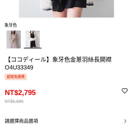
象牙色
【ココディール】象牙色金蔥羽絲長開襟
O4U33349
超取免運費
NT$2,795
NT$5,590
請選擇商品選項