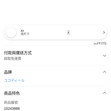
AI
找尺寸
付款與運送方式
超取免運費
付款方式
品牌
信用卡一次付款
ココディール
超商取貨付款
商品特色
LINE Pay
商品編號
Apple Pay
10243888