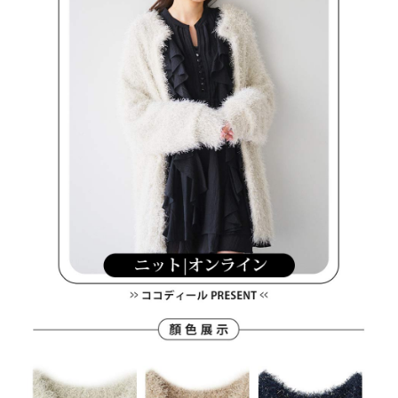
買賣價金債權讓與本公司後，依約使用本公司帳單繳交帳款。
後付繳納相關費用。
2.基於同意付款使用「大哥付你分期」之契約關係目的，商店將以您的個人
付款後萊爾富取貨
※ 交易是否成功請以「AFTEE先享後付 」之結帳頁面顯示為準，若有關於
資料（包含姓名、電話或地址）提供予台灣大哥大進項蒐集、處理及利用，
是否繳費成功／繳費後需取消欲退款等相關疑問，請聯繫「AFTEE先享後付
免運費
由本公司與您本人進行分期帳單所需資料之確認、核對及更正。
客戶支援中心」
https://netprotections.freshdesk.com/support/home
3.完整用戶服務條款，請詳閱以下連結：
https://oppay.tw/userRule
7-11取貨付款
【注意事項】
１．透過由恩沛科技股份有限公司提供之「AFTEE先享後付」服務完成之交
免運費
易，需依本服務之必要範圍內提供個人資料，並將交易相關給付款項請求債
權轉讓予恩沛科技股份有限公司。
付款後7-11取貨
２．關於個人資料處理事宜，請瀏覽以下網址：
免運費
https://aftee.tw/terms/#terms3
３．未成年的使用者請事先徵得法定代理人或監護人之同意方可使用
宅配
「AFTEE先享後付」，若未經同意申辦者引起之損失，本公司不負相關責
任。
免運費
４．使用「AFTEE先享後付」時，將依據個別帳號之用戶狀況，依本公司即
時審查核予不同之上限額度；若仍有額度不足之情形，本公司將視審查結果
離島宅配
請求用戶進行身份認證。
免運費
５．嚴禁一人註冊多個帳號或使用他人資訊註冊。若發現惡意使用之情形，
恩沛科技股份有限公司將有權停止該用戶之使用額度並採取法律行動。