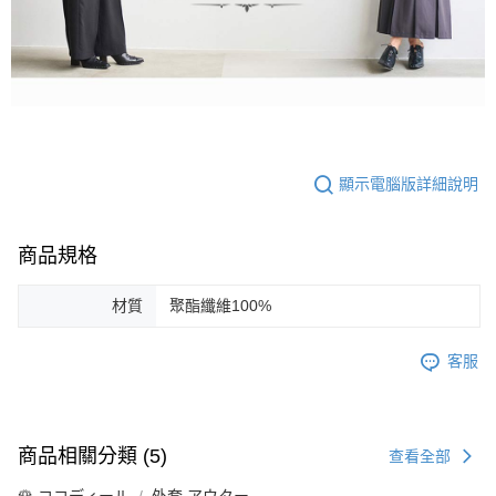
顯示電腦版詳細說明
商品規格
材質
聚酯纖維100%
客服
商品相關分類 (5)
查看全部
🌹 ココディール
外套 アウター