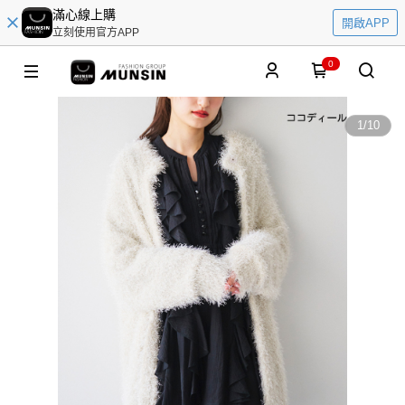
滿心線上購
開啟APP
立刻使用官方APP
0
1
/
10