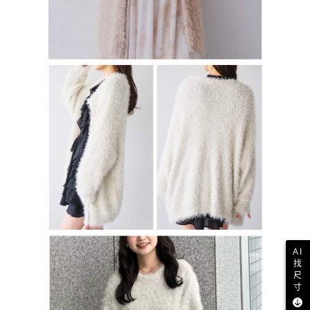
AI
找
尺
寸