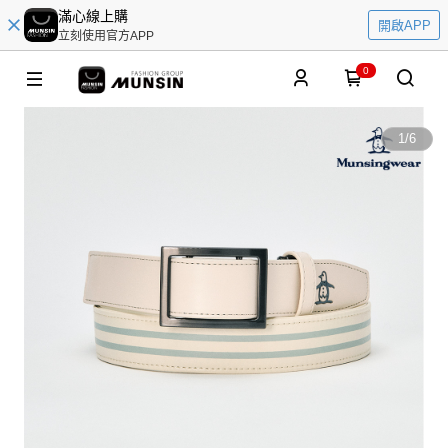
滿心線上購
開啟APP
立刻使用官方APP
0
1
/
6