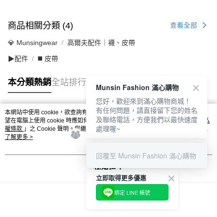
商品相關分類 (4)
查看全部
💎 Munsingwear
高爾夫配件｜襪、皮帶
▶配件
◼️ 皮帶
本分類熱銷
全站排行
Munsin Fashion 滿心購物
您好，歡迎來到滿心購物商城！
有任何問題，請直接留下您的姓名
本網站中使用 cookie，欲查詢有關本網站使用 cookie 方式之詳情，及若您不希
及聯絡電話，方便我們以最快速度
熱門標籤
望在電腦上使用 cookie 時應如何變更電腦的 cookie 設定，請參閱本網站「
隱私
處理喔~
權條款
」之 Cookie 聲明。您繼續使用本網站即表示您同意本公司得按本網站使
用條款之 Cookie 聲明使用 cookie。
了解更多 >
回覆至 Munsin Fashion 滿心購物
我知道了
立即取得更多優惠
綁定 LINE 帳號