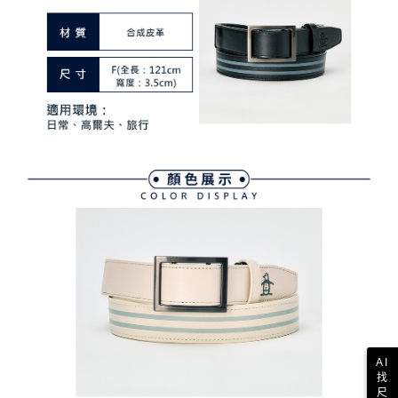
買賣價金債權讓與本公司後，依約使用本公司帳單繳交帳款。
後付繳納相關費用。
2.基於同意付款使用「大哥付你分期」之契約關係目的，商店將以您的個人
付款後萊爾富取貨
※ 交易是否成功請以「AFTEE先享後付 」之結帳頁面顯示為準，若有關於
資料（包含姓名、電話或地址）提供予台灣大哥大進項蒐集、處理及利用，
是否繳費成功／繳費後需取消欲退款等相關疑問，請聯繫「AFTEE先享後付
免運費
由本公司與您本人進行分期帳單所需資料之確認、核對及更正。
客戶支援中心」
https://netprotections.freshdesk.com/support/home
3.完整用戶服務條款，請詳閱以下連結：
https://oppay.tw/userRule
7-11取貨付款
【注意事項】
１．透過由恩沛科技股份有限公司提供之「AFTEE先享後付」服務完成之交
免運費
易，需依本服務之必要範圍內提供個人資料，並將交易相關給付款項請求債
權轉讓予恩沛科技股份有限公司。
付款後7-11取貨
２．關於個人資料處理事宜，請瀏覽以下網址：
免運費
https://aftee.tw/terms/#terms3
３．未成年的使用者請事先徵得法定代理人或監護人之同意方可使用
宅配
「AFTEE先享後付」，若未經同意申辦者引起之損失，本公司不負相關責
任。
免運費
４．使用「AFTEE先享後付」時，將依據個別帳號之用戶狀況，依本公司即
時審查核予不同之上限額度；若仍有額度不足之情形，本公司將視審查結果
離島宅配
請求用戶進行身份認證。
免運費
５．嚴禁一人註冊多個帳號或使用他人資訊註冊。若發現惡意使用之情形，
恩沛科技股份有限公司將有權停止該用戶之使用額度並採取法律行動。
AI
找
尺