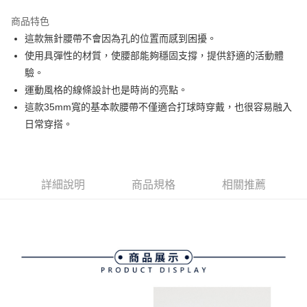
街口支付
商品特色
悠遊付
這款無針腰帶不會因為孔的位置而感到困擾。
大哥付你分期
使用具彈性的材質，使腰部能夠穩固支撐，提供舒適的活動體
相關說明
驗。
【大哥付你分期使用說明】
運動風格的線條設計也是時尚的亮點。
AFTEE先享後付
1.本服務由台灣大哥大提供，台灣大哥大用戶可立即使用無須另外申請。
這款35mm寬的基本款腰帶不僅適合打球時穿戴，也很容易融入
2.付款方式選擇「大哥付你分期」，訂單成立後會自動跳轉到大哥付的交易
相關說明
流程，驗證手機門號後，選擇欲分期的期數、繳款截止日，確認付款後即完
日常穿搭。
【關於「AFTEE先享後付」】
成交易。
ATM付款
AFTEE先享後付是「在收到商品之後才付款」的支付方式。 讓您購物簡單
3.實際核准額度、可分期數及費用金額請依後續交易確認頁面所載為準。
便利好安心！
4.訂單成立30分鐘內，如未前往確認交易或遇審核未通過，訂單將自動取
１．簡單：不需註冊會員、不需綁卡、不需儲值。
運送方式
消。如遇「轉專審核」未通過狀況，表示未達大哥付你分期系統評分，恕無
２．便利：只要手機號碼，簡訊認證，即可結帳。
法說明評估內容。
詳細說明
商品規格
相關推薦
３．安心：先確認商品／服務後，再付款。
全家取貨付款
【繳款方式說明】
1.分期款項不併入電信帳單，「大哥付你分期」於每月結算日後寄送繳費提
免運費
【「AFTEE先享後付」結帳流程】
醒簡訊。
１．於結帳方式選擇「AFTEE先享後付」後，將跳轉至「AFTEE先享後付」
2.透過簡訊連結打開帳單後，可選擇「超商條碼／台灣大直營門市／銀行轉
付款後全家取貨
結帳頁面，進行簡訊認證並確認金額後，即可完成結帳。
帳／街口支付／iPASS MONEY」等通路繳費。
２．訂單成立數日內，您將收到繳費通知簡訊。
免運費
３．收到繳費通知簡訊後14天內，點擊此簡訊中的連結，可透過四大超商／
【注意事項】
ATM／網路銀行／等多元方式進行付款，方視為交易完成。
萊爾富取貨付款
1.本服務係由「台灣大哥大股份有限公司」（以下簡稱本公司）所提供，讓
※ 請注意：結帳手續完成當下不需立刻繳費，但若您需要取消訂單，請聯絡
用戶於交易時，得透過本服務購買商品或服務，並由商店將買賣／分期付款
免運費
購買商品的店家。未經商家同意取消之訂單仍視為有效，需透過AFTEE先享