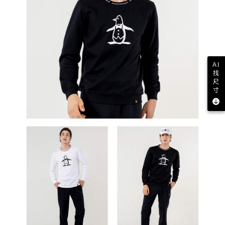
AI
找
尺
寸