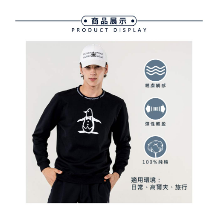
買賣價金債權讓與本公司後，依約使用本公司帳單繳交帳款。
後付繳納相關費用。
2.基於同意付款使用「大哥付你分期」之契約關係目的，商店將以您的個人
付款後萊爾富取貨
※ 交易是否成功請以「AFTEE先享後付 」之結帳頁面顯示為準，若有關於
資料（包含姓名、電話或地址）提供予台灣大哥大進項蒐集、處理及利用，
是否繳費成功／繳費後需取消欲退款等相關疑問，請聯繫「AFTEE先享後付
免運費
由本公司與您本人進行分期帳單所需資料之確認、核對及更正。
客戶支援中心」
https://netprotections.freshdesk.com/support/home
3.完整用戶服務條款，請詳閱以下連結：
https://oppay.tw/userRule
7-11取貨付款
【注意事項】
１．透過由恩沛科技股份有限公司提供之「AFTEE先享後付」服務完成之交
免運費
易，需依本服務之必要範圍內提供個人資料，並將交易相關給付款項請求債
權轉讓予恩沛科技股份有限公司。
付款後7-11取貨
２．關於個人資料處理事宜，請瀏覽以下網址：
免運費
https://aftee.tw/terms/#terms3
３．未成年的使用者請事先徵得法定代理人或監護人之同意方可使用
宅配
「AFTEE先享後付」，若未經同意申辦者引起之損失，本公司不負相關責
任。
免運費
４．使用「AFTEE先享後付」時，將依據個別帳號之用戶狀況，依本公司即
時審查核予不同之上限額度；若仍有額度不足之情形，本公司將視審查結果
離島宅配
請求用戶進行身份認證。
免運費
５．嚴禁一人註冊多個帳號或使用他人資訊註冊。若發現惡意使用之情形，
恩沛科技股份有限公司將有權停止該用戶之使用額度並採取法律行動。