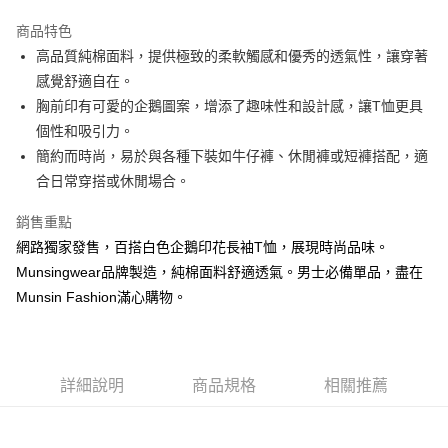
街口支付
商品特色
悠遊付
高品質純棉面料，提供極致的柔軟觸感和優秀的透氣性，讓穿著
大哥付你分期
感覺舒適自在。
相關說明
胸前印有可愛的企鵝圖案，增添了趣味性和設計感，讓T恤更具
【大哥付你分期使用說明】
個性和吸引力。
AFTEE先享後付
1.本服務由台灣大哥大提供，台灣大哥大用戶可立即使用無須另外申請。
簡約而時尚，易於與各種下裝如牛仔褲、休閒褲或短褲搭配，適
2.付款方式選擇「大哥付你分期」，訂單成立後會自動跳轉到大哥付的交易
相關說明
流程，驗證手機門號後，選擇欲分期的期數、繳款截止日，確認付款後即完
合日常穿搭或休閒場合。
【關於「AFTEE先享後付」】
成交易。
ATM付款
AFTEE先享後付是「在收到商品之後才付款」的支付方式。 讓您購物簡單
3.實際核准額度、可分期數及費用金額請依後續交易確認頁面所載為準。
銷售重點
便利好安心！
4.訂單成立30分鐘內，如未前往確認交易或遇審核未通過，訂單將自動取
１．簡單：不需註冊會員、不需綁卡、不需儲值。
網路獨家發售，百搭白色企鵝印花長袖T恤，展現時尚品味。
運送方式
消。如遇「轉專審核」未通過狀況，表示未達大哥付你分期系統評分，恕無
２．便利：只要手機號碼，簡訊認證，即可結帳。
法說明評估內容。
Munsingwear品牌製造，純棉面料舒適透氣。男士必備單品，盡在
３．安心：先確認商品／服務後，再付款。
全家取貨付款
【繳款方式說明】
Munsin Fashion滿心購物。
1.分期款項不併入電信帳單，「大哥付你分期」於每月結算日後寄送繳費提
免運費
【「AFTEE先享後付」結帳流程】
醒簡訊。
１．於結帳方式選擇「AFTEE先享後付」後，將跳轉至「AFTEE先享後付」
2.透過簡訊連結打開帳單後，可選擇「超商條碼／台灣大直營門市／銀行轉
付款後全家取貨
結帳頁面，進行簡訊認證並確認金額後，即可完成結帳。
帳／街口支付／iPASS MONEY」等通路繳費。
２．訂單成立數日內，您將收到繳費通知簡訊。
免運費
３．收到繳費通知簡訊後14天內，點擊此簡訊中的連結，可透過四大超商／
詳細說明
商品規格
相關推薦
【注意事項】
ATM／網路銀行／等多元方式進行付款，方視為交易完成。
萊爾富取貨付款
1.本服務係由「台灣大哥大股份有限公司」（以下簡稱本公司）所提供，讓
※ 請注意：結帳手續完成當下不需立刻繳費，但若您需要取消訂單，請聯絡
用戶於交易時，得透過本服務購買商品或服務，並由商店將買賣／分期付款
免運費
購買商品的店家。未經商家同意取消之訂單仍視為有效，需透過AFTEE先享