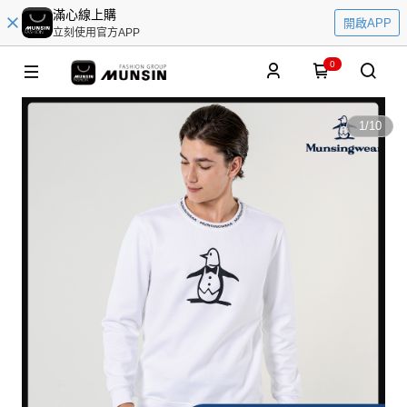
滿心線上購
開啟APP
立刻使用官方APP
0
1
/
10