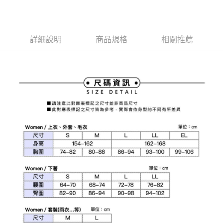
1.本服務由台灣大哥大提供，台灣大哥大用戶可立即使用無須另外申請。
2.付款方式選擇「大哥付你分期」，訂單成立後會自動跳轉到大哥付的交易
相關說明
流程，驗證手機門號後，選擇欲分期的期數、繳款截止日，確認付款後即完
【關於「AFTEE先享後付」】
成交易。
ATM付款
AFTEE先享後付是「在收到商品之後才付款」的支付方式。 讓您購物簡單
3.實際核准額度、可分期數及費用金額請依後續交易確認頁面所載為準。
詳細說明
商品規格
相關推薦
便利好安心！
4.訂單成立30分鐘內，如未前往確認交易或遇審核未通過，訂單將自動取
１．簡單：不需註冊會員、不需綁卡、不需儲值。
運送方式
消。如遇「轉專審核」未通過狀況，表示未達大哥付你分期系統評分，恕無
２．便利：只要手機號碼，簡訊認證，即可結帳。
法說明評估內容。
３．安心：先確認商品／服務後，再付款。
全家取貨付款
【繳款方式說明】
1.分期款項不併入電信帳單，「大哥付你分期」於每月結算日後寄送繳費提
免運費
【「AFTEE先享後付」結帳流程】
醒簡訊。
１．於結帳方式選擇「AFTEE先享後付」後，將跳轉至「AFTEE先享後付」
2.透過簡訊連結打開帳單後，可選擇「超商條碼／台灣大直營門市／銀行轉
付款後全家取貨
結帳頁面，進行簡訊認證並確認金額後，即可完成結帳。
帳／街口支付／iPASS MONEY」等通路繳費。
２．訂單成立數日內，您將收到繳費通知簡訊。
免運費
３．收到繳費通知簡訊後14天內，點擊此簡訊中的連結，可透過四大超商／
【注意事項】
ATM／網路銀行／等多元方式進行付款，方視為交易完成。
萊爾富取貨付款
1.本服務係由「台灣大哥大股份有限公司」（以下簡稱本公司）所提供，讓
※ 請注意：結帳手續完成當下不需立刻繳費，但若您需要取消訂單，請聯絡
用戶於交易時，得透過本服務購買商品或服務，並由商店將買賣／分期付款
免運費
購買商品的店家。未經商家同意取消之訂單仍視為有效，需透過AFTEE先享
買賣價金債權讓與本公司後，依約使用本公司帳單繳交帳款。
後付繳納相關費用。
2.基於同意付款使用「大哥付你分期」之契約關係目的，商店將以您的個人
付款後萊爾富取貨
※ 交易是否成功請以「AFTEE先享後付 」之結帳頁面顯示為準，若有關於
資料（包含姓名、電話或地址）提供予台灣大哥大進項蒐集、處理及利用，
是否繳費成功／繳費後需取消欲退款等相關疑問，請聯繫「AFTEE先享後付
免運費
由本公司與您本人進行分期帳單所需資料之確認、核對及更正。
客戶支援中心」
https://netprotections.freshdesk.com/support/home
3.完整用戶服務條款，請詳閱以下連結：
https://oppay.tw/userRule
7-11取貨付款
【注意事項】
１．透過由恩沛科技股份有限公司提供之「AFTEE先享後付」服務完成之交
免運費
易，需依本服務之必要範圍內提供個人資料，並將交易相關給付款項請求債