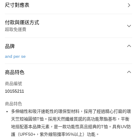
尺寸對應表
付款與運送方式
超取免運費
付款方式
品牌
信用卡一次付款
and per se
超商取貨付款
商品特色
LINE Pay
商品編號
Apple Pay
10155211
街口支付
商品特色
悠遊付
多伸縮性和吸汗速乾性的環保型材料，採用了經過精心打磨的環
大哥付你分期
天竺短袖圓領T恤。採用天然纖維質感的高功能聚酯基布，平衡
相關說明
地搭配基本品牌元素，是一款功能性高且經典的T恤。具有UV防
【大哥付你分期使用說明】
護（UPF50+，紫外線阻擋率95%以上）功能。
AFTEE先享後付