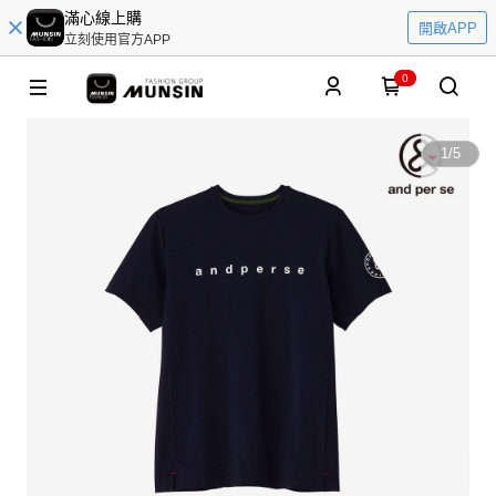
滿心線上購
開啟APP
立刻使用官方APP
0
1
/
5