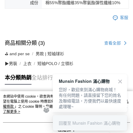
成份
棉55%聚酯纖維35%聚氨酯彈性纖維10%
客服
商品相關分類 (3)
查看全部
⛳️ and per se
男款 | 短袖球衫
▶男裝
上衣
短袖POLO / 立領衫
本分類熱銷
全站排行
Munsin Fashion 滿心購物
您好，歡迎來到滿心購物商城！
有任何問題，請直接留下您的姓名
本網站中使用 cookie，欲查詢有關本網站使用 cookie 方式之詳情，及若您不希
及聯絡電話，方便我們以最快速度
熱門標籤
望在電腦上使用 cookie 時應如何變更電腦的 cookie 設定，請參閱本網站「
隱私
處理喔~
權條款
」之 Cookie 聲明。您繼續使用本網站即表示您同意本公司得按本網站使
用條款之 Cookie 聲明使用 cookie。
了解更多 >
回覆至 Munsin Fashion 滿心購物
我知道了