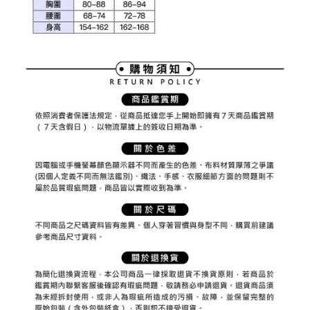
權轉讓予恩沛科技股份有限公司。
付款後7-11取貨
２．關於個人資料處理事宜，請瀏覽以下網址：
免運費
https://aftee.tw/terms/#terms3
３．未成年的使用者請事先徵得法定代理人或監護人之同意方可使用
宅配
「AFTEE先享後付」，若未經同意申辦者引起之損失，本公司不負相關責
任。
免運費
４．使用「AFTEE先享後付」時，將依據個別帳號之用戶狀況，依本公司即
時審查核予不同之上限額度；若仍有額度不足之情形，本公司將視審查結果
離島宅配
請求用戶進行身份認證。
免運費
５．嚴禁一人註冊多個帳號或使用他人資訊註冊。若發現惡意使用之情形，
恩沛科技股份有限公司將有權停止該用戶之使用額度並採取法律行動。