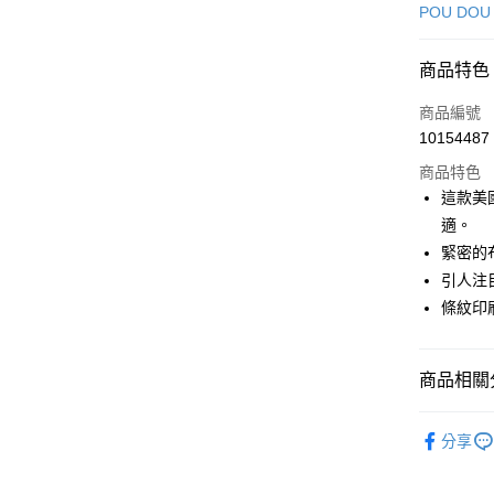
信用卡一
POU DOU
超商取貨
商品特色
LINE Pay
商品編號
Apple Pay
10154487
商品特色
街口支付
這款美
悠遊付
適。
緊密的
大哥付你
引人注
相關說明
【大哥付
條紋印
AFTEE先
1.本服務
2.付款方
相關說明
流程，驗
【關於「A
商品相關分
ATM付款
完成交易
AFTEE
3.實際核
便利好安
🕊️ POU 
4.訂單成
１．簡單
分享
消。如遇
２．便利
運送方式
🕊️ POU 
無法說明
３．安心
【繳款方