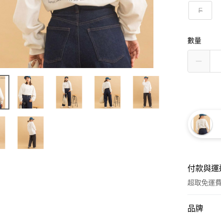
F
數量
付款與運
超取免運
付款方式
品牌