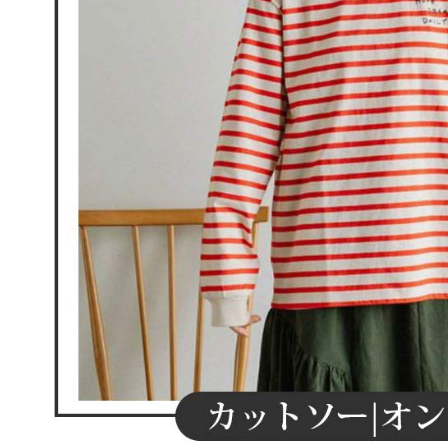
離島宅配
５．嚴禁
免運費
形，恩沛
動。