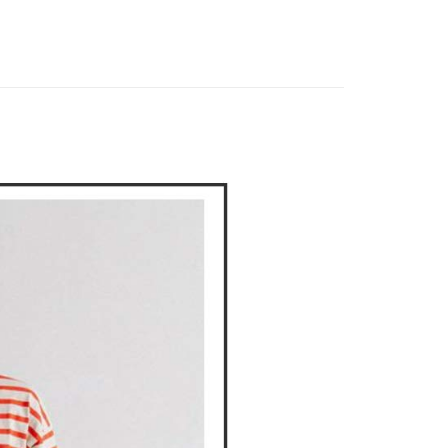
上衣
長袖T恤
付款
項不併入電信帳單，「大哥付你分期」於每月結算日後寄送繳費提
EE先享後付」結帳流程】
方式選擇「AFTEE先享後付」後，將跳轉至「AFTEE先享後
DOU DOU
❄️ 秋冬單品4折起
▶ POU DOU DOU
訊連結打開帳單後，可選擇「超商條碼／台灣大直營門市／銀行轉
頁面，進行簡訊認證並確認金額後，即可完成結帳。
付／iPASS MONEY」等通路繳費。
家取貨
成立數日內，您將收到繳費通知簡訊。
費通知簡訊後14天內，點擊此簡訊中的連結，可透過四大超商
項】
網路銀行／等多元方式進行付款，方視為交易完成。
係由「台灣大哥大股份有限公司」（以下簡稱本公司）所提供，讓
：結帳手續完成當下不需立刻繳費，但若您需要取消訂單，請聯
貨付款
易時，得透過本服務購買商品或服務，並由商店將買賣／分期付
的店家。未經商家同意取消之訂單仍視為有效，需透過AFTEE
金債權讓與本公司後，依約使用本公司帳單繳交帳款。
繳納相關費用。
意付款使用「大哥付你分期」之契約關係目的，商店將以您的個人
否成功請以「AFTEE先享後付 」之結帳頁面顯示為準，若有關於
含姓名、電話或地址）提供予台灣大哥大進項蒐集、處理及利
功／繳費後需取消欲退款等相關疑問，請聯繫「AFTEE先享後
爾富取貨
公司與您本人進行分期帳單所需資料之確認、核對及更正。
援中心」
https://netprotections.freshdesk.com/support/home
戶服務條款，請詳閱以下連結：
https://oppay.tw/userRule
項】
付款
恩沛科技股份有限公司提供之「AFTEE先享後付」服務完成之
依本服務之必要範圍內提供個人資料，並將交易相關給付款項請
讓予恩沛科技股份有限公司。
個人資料處理事宜，請瀏覽以下網址：
1取貨
ee.tw/terms/#terms3
年的使用者請事先徵得法定代理人或監護人之同意方可使用
E先享後付」，若未經同意申辦者引起之損失，本公司不負相關責
AFTEE先享後付」時，將依據個別帳號之用戶狀況，依本公司
核予不同之上限額度；若仍有額度不足之情形，本公司將視審查
用戶進行身份認證。