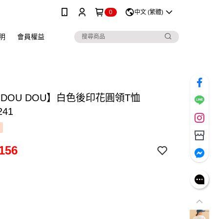
0
中文 (繁體)
明
會員權益
 DOU DOU】白色後印花圓領T恤
241
156