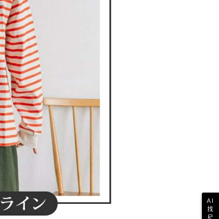
一人註冊多個帳號或使用他人資訊註冊。若發現惡意使用之情
科技股份有限公司將有權停止該用戶之使用額度並採取法律行
AI
找
尺