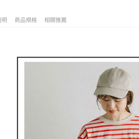
▶女裝
全家取貨
1.分期款
【「AFT
醒簡訊。
免運費
１．於結帳
🕊️ POU 
2.透過簡
付」結帳
帳／街口支
說明
商品規格
相關推薦
付款後全
２．訂單
３．收到繳
免運費
【注意事
／ATM／
1.本服務
※ 請注意
萊爾富取
用戶於交
絡購買商品
款買賣價
先享後付
免運費
2.基於同
※ 交易是
資料（包
是否繳費成
付款後萊
用，由本
付客戶支
免運費
3.完整用
【注意事
7-11取貨
１．透過由
交易，需
免運費
求債權轉
２．關於
付款後7-1
https://aft
免運費
３．未成
「AFTE
宅配
任。
４．使用「
免運費
即時審查
結果請求