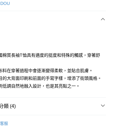
次付款
 DOU
付款
國棉質長袖T恤具有適度的挺度和特殊的觸感，穿著舒
布料在穿著過程中會逐漸變得柔軟，並貼合肌膚。
分期
目的大背面印刷和前面的手寫字樣，增添了街頭風格。
你分期使用說明】
刷低調自然地融入設計，也是其亮點之一。
享後付
由台灣大哥大提供，台灣大哥大用戶可立即使用無須另外申請。
式選擇「大哥付你分期」，訂單成立後會自動跳轉到大哥付的交易
證手機門號後，選擇欲分期的期數、繳款截止日，確認付款後即
FTEE先享後付」】
類 (4)
。
先享後付是「在收到商品之後才付款」的支付方式。 讓您購物簡單
准額度、可分期數及費用金額請依後續交易確認頁面所載為準。
心！
DOU DOU
簡約T恤 Tシャツ
立30分鐘內，如未前往確認交易或遇審核未通過，訂單將自動取
：不需註冊會員、不需綁卡、不需儲值。
客服
「轉專審核」未通過狀況，表示未達大哥付你分期系統評分，恕
：只要手機號碼，簡訊認證，即可結帳。
DOU DOU
上衣 トップス
評估內容。
：先確認商品／服務後，再付款。
式說明】