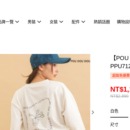
品牌一覽
男裝
女裝
配件
熱銷話題
購物說
【POU
PPU71
超取免運費
NT$1,
NT$2,890
白色
尺寸