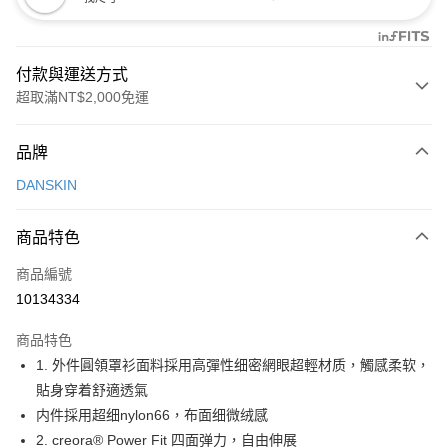
付款與運送方式
超取滿NT$2,000免運
付款方式
品牌
信用卡一次付款
DANSKIN
超商取貨付款
商品特色
LINE Pay
商品編號
Apple Pay
10134334
街口支付
商品特色
悠遊付
1. 外件圓領罩衫面料採用高彈性细密網眼超輕材质，觸感柔软，
大哥付你分期
貼身穿着舒適透氣
相關說明
内件採用超细nylon66，布面细微绒感
【大哥付你分期使用說明】
2. creora® Power Fit 四面弹力，自由伸展