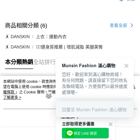
商品相關分類 (6)
查看全部
🤸 DANSKIN
上衣｜運動內衣
🤸 DANSKIN
🏋️‍♀️健身房推薦 | 增肌減脂 美腿美臀
本分類熱銷
全站排行
Munsin Fashion 滿心購物
您好，歡迎來到滿心購物商城！
有任何問題，請直接留下您的姓名
本網站中使用 cookie，欲查詢有關本網站使用 cookie 方式之詳情，及若您不希
及聯絡電話，方便我們以最快速度
熱門標籤
望在電腦上使用 cookie 時應如何變更電腦的 cookie 設定，請參閱本網站「
隱私
處理喔~
權條款
」之 Cookie 聲明。您繼續使用本網站即表示您同意本公司得按本網站使
用條款之 Cookie 聲明使用 cookie。
了解更多 >
回覆至 Munsin Fashion 滿心購物
我知道了
立即取得更多優惠
綁定 LINE 帳號