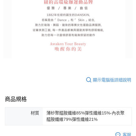
顯示電腦版詳細說明
商品規格
材質
薄紗聚醯胺纖維85%彈性纖維15%-內衣聚
醯胺纖維79%彈性纖維21%
客服