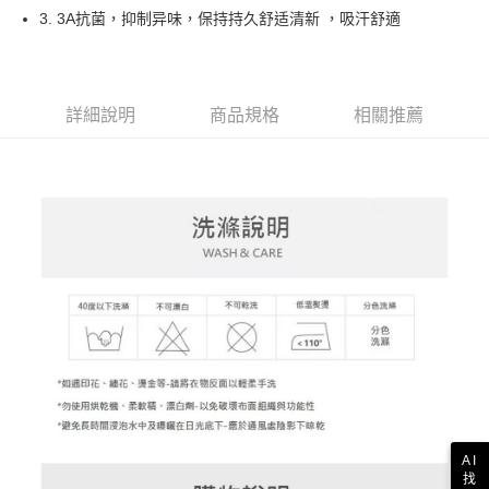
AFTEE先享後付
1.本服務由台灣大哥大提供，台灣大哥大用戶可立即使用無須另外申請。
3. 3A抗菌，抑制异味，保持持久舒适清新 ，吸汗舒適
2.付款方式選擇「大哥付你分期」，訂單成立後會自動跳轉到大哥付的交易
相關說明
流程，驗證手機門號後，選擇欲分期的期數、繳款截止日，確認付款後即完
【關於「AFTEE先享後付」】
成交易。
ATM付款
AFTEE先享後付是「在收到商品之後才付款」的支付方式。 讓您購物簡單
3.實際核准額度、可分期數及費用金額請依後續交易確認頁面所載為準。
便利好安心！
4.訂單成立30分鐘內，如未前往確認交易或遇審核未通過，訂單將自動取
１．簡單：不需註冊會員、不需綁卡、不需儲值。
詳細說明
商品規格
相關推薦
運送方式
消。如遇「轉專審核」未通過狀況，表示未達大哥付你分期系統評分，恕無
２．便利：只要手機號碼，簡訊認證，即可結帳。
法說明評估內容。
３．安心：先確認商品／服務後，再付款。
全家取貨付款
【繳款方式說明】
1.分期款項不併入電信帳單，「大哥付你分期」於每月結算日後寄送繳費提
每筆NT$80，滿NT$2,000(含以上)免運費
【「AFTEE先享後付」結帳流程】
醒簡訊。
１．於結帳方式選擇「AFTEE先享後付」後，將跳轉至「AFTEE先享後付」
2.透過簡訊連結打開帳單後，可選擇「超商條碼／台灣大直營門市／銀行轉
付款後全家取貨
結帳頁面，進行簡訊認證並確認金額後，即可完成結帳。
帳／街口支付／iPASS MONEY」等通路繳費。
２．訂單成立數日內，您將收到繳費通知簡訊。
每筆NT$80，滿NT$2,000(含以上)免運費
３．收到繳費通知簡訊後14天內，點擊此簡訊中的連結，可透過四大超商／
【注意事項】
ATM／網路銀行／等多元方式進行付款，方視為交易完成。
萊爾富取貨付款
1.本服務係由「台灣大哥大股份有限公司」（以下簡稱本公司）所提供，讓
※ 請注意：結帳手續完成當下不需立刻繳費，但若您需要取消訂單，請聯絡
用戶於交易時，得透過本服務購買商品或服務，並由商店將買賣／分期付款
每筆NT$80，滿NT$2,000(含以上)免運費
購買商品的店家。未經商家同意取消之訂單仍視為有效，需透過AFTEE先享
買賣價金債權讓與本公司後，依約使用本公司帳單繳交帳款。
後付繳納相關費用。
2.基於同意付款使用「大哥付你分期」之契約關係目的，商店將以您的個人
付款後萊爾富取貨
※ 交易是否成功請以「AFTEE先享後付 」之結帳頁面顯示為準，若有關於
資料（包含姓名、電話或地址）提供予台灣大哥大進項蒐集、處理及利用，
是否繳費成功／繳費後需取消欲退款等相關疑問，請聯繫「AFTEE先享後付
每筆NT$80，滿NT$2,000(含以上)免運費
由本公司與您本人進行分期帳單所需資料之確認、核對及更正。
客戶支援中心」
https://netprotections.freshdesk.com/support/home
3.完整用戶服務條款，請詳閱以下連結：
https://oppay.tw/userRule
7-11取貨付款
【注意事項】
AI
１．透過由恩沛科技股份有限公司提供之「AFTEE先享後付」服務完成之交
每筆NT$80，滿NT$2,000(含以上)免運費
找
易，需依本服務之必要範圍內提供個人資料，並將交易相關給付款項請求債