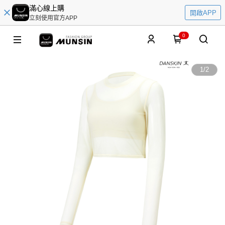
滿心線上購
開啟APP
立刻使用官方APP
0
1
/
2