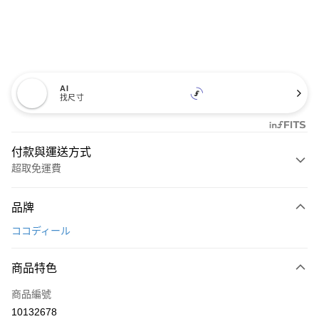
AI
找尺寸
付款與運送方式
超取免運費
付款方式
品牌
信用卡一次付款
ココディール
超商取貨付款
商品特色
LINE Pay
商品編號
Apple Pay
10132678