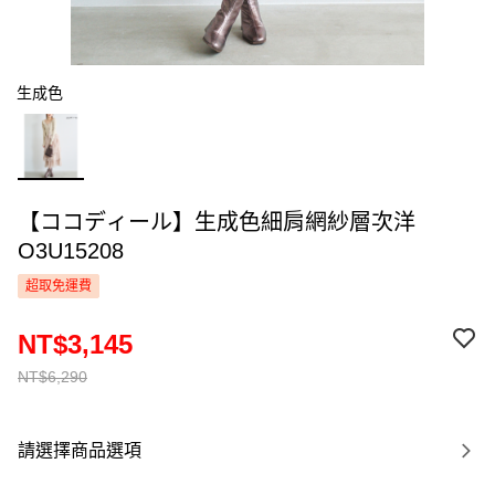
生成色
【ココディール】生成色細肩網紗層次洋
O3U15208
超取免運費
NT$3,145
NT$6,290
請選擇商品選項