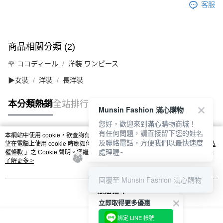
客服
商品相關分類 (2)
🌹 ココディール
洋裝 ワンピース
▶女裝
洋裝
長洋裝
本分類熱銷
全站排行
Munsin Fashion 滿心購物
您好，歡迎來到滿心購物商城！
有任何問題，請直接留下您的姓名
本網站中使用 cookie，欲查詢有關本網站使用 cookie 方式之詳情，及若您不希
及聯絡電話，方便我們以最快速度
熱門標籤
望在電腦上使用 cookie 時應如何變更電腦的 cookie 設定，請參閱本網站「
隱私
處理喔~
權條款
」之 Cookie 聲明。您繼續使用本網站即表示您同意本公司得按本網站使
用條款之 Cookie 聲明使用 cookie。
了解更多 >
回覆至 Munsin Fashion 滿心購物
我知道了
立即取得更多優惠
綁定 LINE 帳號