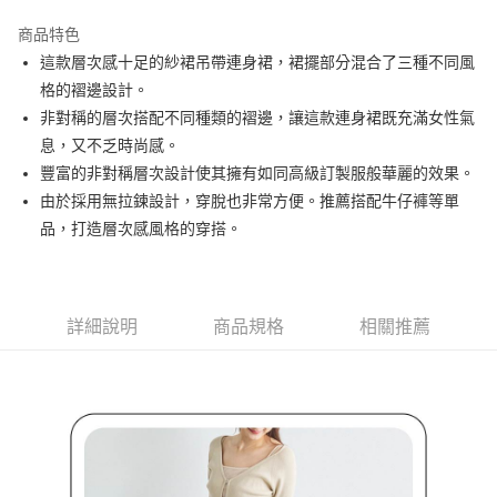
街口支付
商品特色
悠遊付
這款層次感十足的紗裙吊帶連身裙，裙擺部分混合了三種不同風
大哥付你分期
格的褶邊設計。
相關說明
非對稱的層次搭配不同種類的褶邊，讓這款連身裙既充滿女性氣
【大哥付你分期使用說明】
息，又不乏時尚感。
AFTEE先享後付
1.本服務由台灣大哥大提供，台灣大哥大用戶可立即使用無須另外申請。
豐富的非對稱層次設計使其擁有如同高級訂製服般華麗的效果。
2.付款方式選擇「大哥付你分期」，訂單成立後會自動跳轉到大哥付的交易
相關說明
流程，驗證手機門號後，選擇欲分期的期數、繳款截止日，確認付款後即完
由於採用無拉鍊設計，穿脫也非常方便。推薦搭配牛仔褲等單
【關於「AFTEE先享後付」】
成交易。
ATM付款
AFTEE先享後付是「在收到商品之後才付款」的支付方式。 讓您購物簡單
品，打造層次感風格的穿搭。
3.實際核准額度、可分期數及費用金額請依後續交易確認頁面所載為準。
便利好安心！
4.訂單成立30分鐘內，如未前往確認交易或遇審核未通過，訂單將自動取
１．簡單：不需註冊會員、不需綁卡、不需儲值。
運送方式
消。如遇「轉專審核」未通過狀況，表示未達大哥付你分期系統評分，恕無
２．便利：只要手機號碼，簡訊認證，即可結帳。
法說明評估內容。
３．安心：先確認商品／服務後，再付款。
全家取貨付款
【繳款方式說明】
詳細說明
商品規格
相關推薦
1.分期款項不併入電信帳單，「大哥付你分期」於每月結算日後寄送繳費提
免運費
【「AFTEE先享後付」結帳流程】
醒簡訊。
１．於結帳方式選擇「AFTEE先享後付」後，將跳轉至「AFTEE先享後付」
2.透過簡訊連結打開帳單後，可選擇「超商條碼／台灣大直營門市／銀行轉
付款後全家取貨
結帳頁面，進行簡訊認證並確認金額後，即可完成結帳。
帳／街口支付／iPASS MONEY」等通路繳費。
２．訂單成立數日內，您將收到繳費通知簡訊。
免運費
３．收到繳費通知簡訊後14天內，點擊此簡訊中的連結，可透過四大超商／
【注意事項】
ATM／網路銀行／等多元方式進行付款，方視為交易完成。
萊爾富取貨付款
1.本服務係由「台灣大哥大股份有限公司」（以下簡稱本公司）所提供，讓
※ 請注意：結帳手續完成當下不需立刻繳費，但若您需要取消訂單，請聯絡
用戶於交易時，得透過本服務購買商品或服務，並由商店將買賣／分期付款
免運費
購買商品的店家。未經商家同意取消之訂單仍視為有效，需透過AFTEE先享