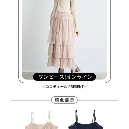
買賣價金債權讓與本公司後，依約使用本公司帳單繳交帳款。
後付繳納相關費用。
2.基於同意付款使用「大哥付你分期」之契約關係目的，商店將以您的個人
付款後萊爾富取貨
※ 交易是否成功請以「AFTEE先享後付 」之結帳頁面顯示為準，若有關於
資料（包含姓名、電話或地址）提供予台灣大哥大進項蒐集、處理及利用，
是否繳費成功／繳費後需取消欲退款等相關疑問，請聯繫「AFTEE先享後付
免運費
由本公司與您本人進行分期帳單所需資料之確認、核對及更正。
客戶支援中心」
https://netprotections.freshdesk.com/support/home
3.完整用戶服務條款，請詳閱以下連結：
https://oppay.tw/userRule
7-11取貨付款
【注意事項】
１．透過由恩沛科技股份有限公司提供之「AFTEE先享後付」服務完成之交
免運費
易，需依本服務之必要範圍內提供個人資料，並將交易相關給付款項請求債
權轉讓予恩沛科技股份有限公司。
付款後7-11取貨
２．關於個人資料處理事宜，請瀏覽以下網址：
免運費
https://aftee.tw/terms/#terms3
３．未成年的使用者請事先徵得法定代理人或監護人之同意方可使用
宅配
「AFTEE先享後付」，若未經同意申辦者引起之損失，本公司不負相關責
任。
免運費
４．使用「AFTEE先享後付」時，將依據個別帳號之用戶狀況，依本公司即
時審查核予不同之上限額度；若仍有額度不足之情形，本公司將視審查結果
離島宅配
請求用戶進行身份認證。
免運費
５．嚴禁一人註冊多個帳號或使用他人資訊註冊。若發現惡意使用之情形，
恩沛科技股份有限公司將有權停止該用戶之使用額度並採取法律行動。