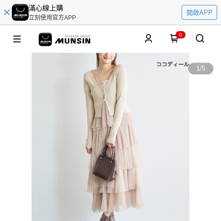
滿心線上購
開啟APP
立刻使用官方APP
0
1
/
5