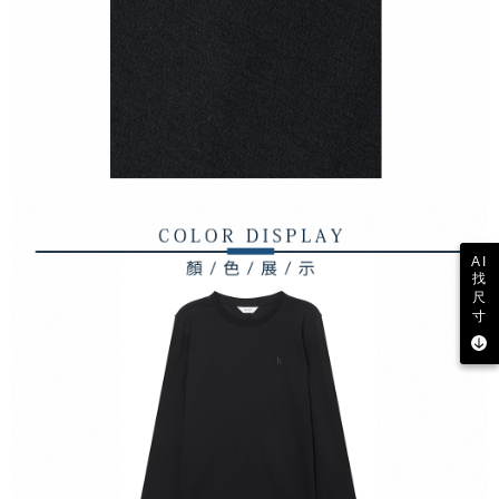
AI
找
尺
寸