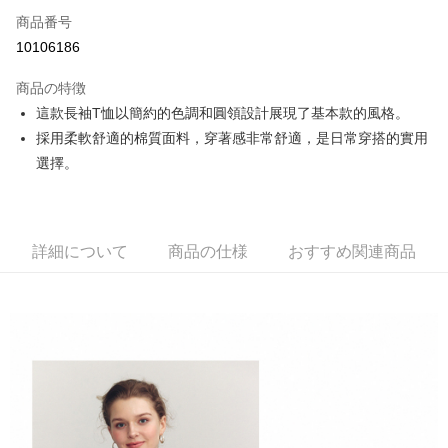
Apple Pay
商品番号
10106186
JKOPAY
商品の特徴
Easy Wallet
這款長袖T恤以簡約的色調和圓領設計展現了基本款的風格。
OP Pay Later
採用柔軟舒適的棉質面料，穿著感非常舒適，是日常穿搭的實用
説明
選擇。
【OP Pay Later 使用説明】
AFTEE代金後払い
1. 本サービスは台湾大哥大によって提供され、台湾大哥大のユーザーは追
加の申請なしで即時に利用可能です。
説明
2. 支払い方法で「OP Pay Later」を選択すると、注文が成立した後に自動
一、 AFTEE代金後払いについて
詳細について
商品の仕様
おすすめ関連商品
的に OP Pay Later の取引プロセスに移行し、携帯番号を確認後、分割払
ATM払い
1.お支払い方法でAFTEE代金後払いを選択すると、携帯電話認証ウィンド
いの回数や支払い期限を選択し、支払いを確認すると取引が完了します。
ウが表示されます。
3. 実際の承認額、分割回数および費用については、後続の取引確認ページ
2.SMSで認証してお支払い手続を進めてください。
配送方法
を基準とします。
3.注文するときのお支払いは不要です。商品はご指定の住所に配送されま
4. 注文成立後30分以内に確認取引を行わない場合や審査が通過しない場
す。
全家取貨付款
合、注文は自動的にキャンセルされます。「転専審査」に未通過の状況が
4.ご注文が完了すると、携帯に支払い通知のSMSが届きます。アプリ会員
発生した場合は、システムの評価基準に達していないことを意味し、評価
送料無料
の場合は、AFTEE アプリプッシュ通知が届きます。
内容についての説明はいたしかねます。
5.商品受け取り時のお支払いは不要です。商品を確かめてから、SMSまた
付款後全家取貨
はアプリの通知に従って、4大コンビニ、またはATM/オンラインバンキン
グでお支払いください。
送料無料
【支払い方法の説明】