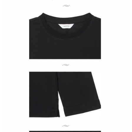
AFTEEの初回ご利用の際に、審査を通過すれば、最高額がNT$10,000にな
ります。支払い期限を過ぎた場合、その金額に基づいて年利20%の遅延滞
納金が加算されます。未成年の利用者は、事前に法定代理人または後見人
の同意を得ればAFTEEをご利用いただけます。
個人情報の処理、利用について疑問がある、または関連する法律の権利を
行使したい場合は、ネットプロテクションズ
cs_tw@netprotections.co.jp
にご連絡ください。上記に示した個人情報を、必要な購入注文書とあわせ
てAFTEEにご提供いただく、またはAFTEEにあなたの個人情報の収集、処
理、利用を許可することににご同意いただけない場合は、当サービスを選
択しないでください。