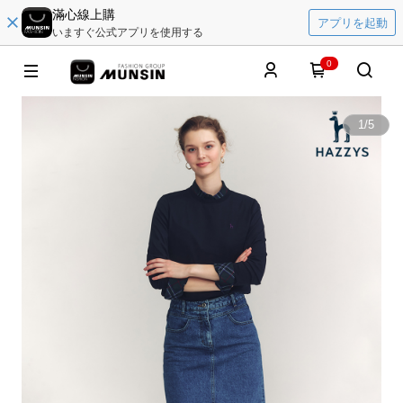
滿心線上購
アプリを起動
いますぐ公式アプリを使用する
0
1
/
5