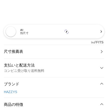
AI
找尺寸
尺寸推薦表
支払いと配送方法
コンビニ受け取り送料無料
お支払い方法
ブランド
クレジットカード1回払い
HAZZYS
コンビニ店頭代金引換
LINE Pay
商品の特徴