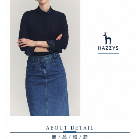
1. 分割払いの金額は電信請求書に統合されず、「OP Pay Later」は毎月の
代金納付期限は最短で 14 日以内ですので、ご注意ください。AFTEE アプ
萊爾富取貨付款
締め日後に支払いリマインダーのSMSを送信します。
リをダウンロードして AFTEE 会員になるとお支払い期限を最長 45 日以内
2. SMSのリンクを通じて請求書を開いた後、「コンビニバーコード／台湾
送料無料
まで延長できます。
大直営店舗／銀行振込／街口支払い／iPASS MONEY」などのチャネルで
支払いを選択できます。
付款後萊爾富取貨
お支払期限は、ショップが請求した期日と、AFTEEで延長できる日数をも
とに計算されます。AFTEEで注文すると、商品を受け取るまで支払い期限
送料無料
【注意事項】
を延長できますが、商品を期限内に受け取れない場合があります（例：予
1. 本サービスは「台湾大哥大株式会社」（以下「当社」といいます）によ
約商品や商品到着日が比較的遅い商品）。そのため、商品到着の有無に関
7-11取貨付款
って提供され、ユーザーが取引時に本サービスを通じて商品やサービスを
わらず、AFTEEで指定された期限内にお支払いください。
購入できるようにし、店舗が売買／分割払い売買の債権を当社に譲渡した
送料無料
後、契約に基づいて当社の請求書で帳款を支払うことになります。
二、支払い限度額
2. 「OP Pay Later」を利用する契約関係の目的から、店舗はあなたの個人
付款後7-11取貨
1.初回 AFTEEを ご利用の際に、認証結果及び当社の審査の結果に基づ
情報（名前、電話または住所を含む）を台湾大哥大に提供し、収集、処理
き、限度額が設定されます。
送料無料
および利用するために、当社があなた本人と分割請求書に必要な情報の確
2.決済金額は最低NT$20です。
認、照合および修正を行います。
3.現在、台湾の会員のみご利用いただけます。
宅配
3. 完全なユーザーサービス規約については、以下のリンクを参照してくだ
さい：
https://oppay.tw/userRule
三、利用規約「AFTEE代金後払い」（以下当サービスという）はネットプ
送料無料
ロテクションズ（以下 AFTEE という）が提供し、AFTEEが代金を徴収し
ます。当サービスご利用の際に提供しなければならない個人情報（注文者
離島宅配
の氏名、電話番号、受取人の氏名、電話番号、受取人住所を含むがこれに
送料無料
限らない）は、AFTEEに渡され当サービスで必要な範囲内で利用されま
す。AFTEEの個人情報の収集、処理、利用について、詳細はAFTEE公式ホ
ームページの『個人情報の収集、処理及び利用に関する声明』をご参照く
ださい（
https://aftee.tw/privacypolicy/
）。