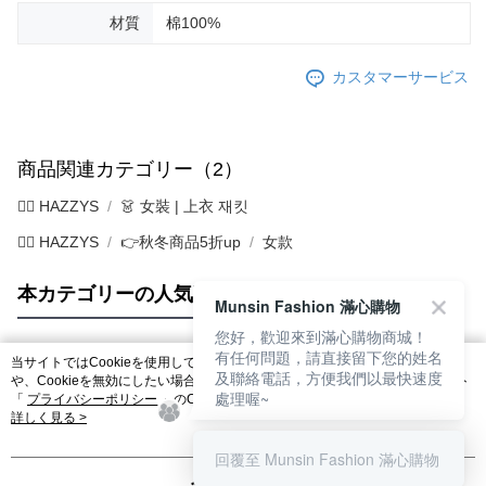
材質
棉100%
カスタマーサービス
商品関連カテゴリー（2）
🐕‍🦺 HAZZYS
👗 女裝 | 上衣 재킷
🐕‍🦺 HAZZYS
👉秋冬商品5折up
女款
本カテゴリーの人気商品
サイト全体のランキング
Munsin Fashion 滿心購物
您好，歡迎來到滿心購物商城！
有任何問題，請直接留下您的姓名
当サイトではCookieを使用しています。当サイトのCookie使用に関する詳細
及聯絡電話，方便我們以最快速度
人気タグ
や、Cookieを無効にしたい場合のブラウザでの設定方法については、当サイト
處理喔~
「
プライバシーポリシー
」のCookieポリシーをご参照ください。お客さま
が、当サイトを引き続き使用される場合、当社がサイト利用規約のCookieポリ
詳しく見る >
シーに基づいてCookieを使用することに同意したものとみなします。
回覆至 Munsin Fashion 滿心購物
分かりました