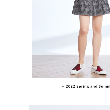
離島宅配
５．嚴禁
免運費
形，恩沛
動。