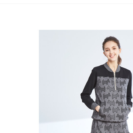
全家取貨
1.分期款
【「AFT
醒簡訊。
免運費
１．於結帳
2.透過簡
付」結帳
帳／街口支
付款後全
２．訂單
３．收到繳
免運費
【注意事
／ATM／
1.本服務
※ 請注意
萊爾富取
用戶於交
絡購買商品
款買賣價
先享後付
免運費
2.基於同
※ 交易是
資料（包
是否繳費成
付款後萊
用，由本
付客戶支
免運費
3.完整用
【注意事
7-11取貨
１．透過由
交易，需
免運費
求債權轉
２．關於
付款後7-1
https://aft
免運費
３．未成
「AFTE
宅配
任。
４．使用「
免運費
即時審查
結果請求