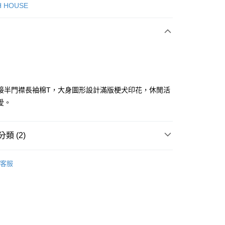
次付款
H HOUSE
付款
接半門襟長袖棉T，大身圖形設計滿版梗犬印花，休閒活
愛。
分期
類 (2)
你分期使用說明】
享後付
由台灣大哥大提供，台灣大哥大用戶可立即使用無須另外申請。
ISH HOUSE
上衣｜T恤
式選擇「大哥付你分期」，訂單成立後會自動跳轉到大哥付的交易
客服
證手機門號後，選擇欲分期的期數、繳款截止日，確認付款後即
FTEE先享後付」】
ISH HOUSE
🔥 OUTLET特惠專區
。
先享後付是「在收到商品之後才付款」的支付方式。 讓您購物簡單
准額度、可分期數及費用金額請依後續交易確認頁面所載為準。
心！
立30分鐘內，如未前往確認交易或遇審核未通過，訂單將自動取
：不需註冊會員、不需綁卡、不需儲值。
「轉專審核」未通過狀況，表示未達大哥付你分期系統評分，恕
：只要手機號碼，簡訊認證，即可結帳。
評估內容。
：先確認商品／服務後，再付款。
式說明】