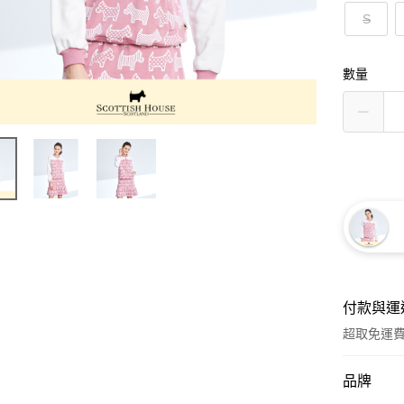
S
數量
付款與運
超取免運
付款方式
品牌