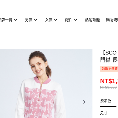
品牌一覽
男裝
女裝
配件
熱銷話題
購物說
【SCO
門襟 長袖
超取免運費
NT$1,
NT$3,680
淺紫色
尺寸