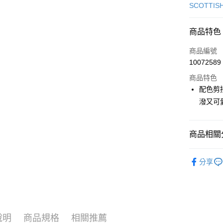
信用卡一
SCOTTIS
超商取貨
商品特色
LINE Pay
商品編號
Apple Pay
10072589
商品特色
街口支付
配色剪
悠遊付
潑又可
大哥付你
相關說明
商品相關分
【大哥付
AFTEE先
1.本服務
🎀 SCOTT
2.付款方
相關說明
分享
流程，驗
【關於「A
🎀 SCOTT
ATM付款
完成交易
AFTEE
3.實際核
便利好安
4.訂單成
１．簡單
消。如遇
２．便利
運送方式
無法說明
３．安心
說明
商品規格
相關推薦
【繳款方