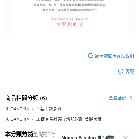
顯示電腦版詳細說明
客服
商品相關分類 (6)
查看全部
🤸 DANSKIN
下著｜緊身褲
🤸 DANSKIN
🏋️‍♀️健身房推薦 | 增肌減脂 美腿美臀
本分類熱銷
全站排行
Munsin Fashion 滿心購物