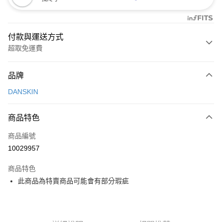
付款與運送方式
超取免運費
付款方式
品牌
信用卡一次付款
DANSKIN
超商取貨付款
商品特色
LINE Pay
商品編號
Apple Pay
10029957
街口支付
商品特色
悠遊付
此商品為特賣商品可能會有部分瑕疵
大哥付你分期
相關說明
【大哥付你分期使用說明】