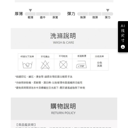
權轉讓予恩沛科技股份有限公司。
付款後7-11取貨
２．關於個人資料處理事宜，請瀏覽以下網址：
免運費
https://aftee.tw/terms/#terms3
３．未成年的使用者請事先徵得法定代理人或監護人之同意方可使用
宅配
「AFTEE先享後付」，若未經同意申辦者引起之損失，本公司不負相關責
AI
任。
免運費
找
４．使用「AFTEE先享後付」時，將依據個別帳號之用戶狀況，依本公司即
尺
時審查核予不同之上限額度；若仍有額度不足之情形，本公司將視審查結果
寸
離島宅配
請求用戶進行身份認證。
免運費
５．嚴禁一人註冊多個帳號或使用他人資訊註冊。若發現惡意使用之情形，
恩沛科技股份有限公司將有權停止該用戶之使用額度並採取法律行動。