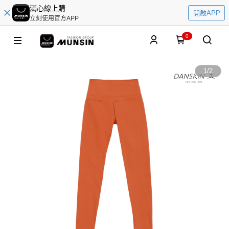
滿心線上購
開啟APP
立刻使用官方APP
0
1
/
2