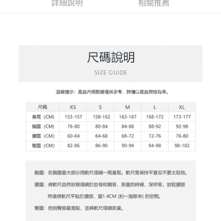
AFTEE先享後付
1.本服務由台灣大哥大提供，台灣大哥大用戶可立即使用無須另外申請。
詳細說明
相關推薦
2.付款方式選擇「大哥付你分期」，訂單成立後會自動跳轉到大哥付的交易
相關說明
流程，驗證手機門號後，選擇欲分期的期數、繳款截止日，確認付款後即完
【關於「AFTEE先享後付」】
成交易。
ATM付款
AFTEE先享後付是「在收到商品之後才付款」的支付方式。 讓您購物簡單
3.實際核准額度、可分期數及費用金額請依後續交易確認頁面所載為準。
便利好安心！
4.訂單成立30分鐘內，如未前往確認交易或遇審核未通過，訂單將自動取
１．簡單：不需註冊會員、不需綁卡、不需儲值。
運送方式
消。如遇「轉專審核」未通過狀況，表示未達大哥付你分期系統評分，恕無
２．便利：只要手機號碼，簡訊認證，即可結帳。
法說明評估內容。
３．安心：先確認商品／服務後，再付款。
全家取貨付款
【繳款方式說明】
1.分期款項不併入電信帳單，「大哥付你分期」於每月結算日後寄送繳費提
免運費
【「AFTEE先享後付」結帳流程】
醒簡訊。
１．於結帳方式選擇「AFTEE先享後付」後，將跳轉至「AFTEE先享後付」
2.透過簡訊連結打開帳單後，可選擇「超商條碼／台灣大直營門市／銀行轉
付款後全家取貨
結帳頁面，進行簡訊認證並確認金額後，即可完成結帳。
帳／街口支付／iPASS MONEY」等通路繳費。
２．訂單成立數日內，您將收到繳費通知簡訊。
免運費
３．收到繳費通知簡訊後14天內，點擊此簡訊中的連結，可透過四大超商／
【注意事項】
ATM／網路銀行／等多元方式進行付款，方視為交易完成。
萊爾富取貨付款
1.本服務係由「台灣大哥大股份有限公司」（以下簡稱本公司）所提供，讓
※ 請注意：結帳手續完成當下不需立刻繳費，但若您需要取消訂單，請聯絡
用戶於交易時，得透過本服務購買商品或服務，並由商店將買賣／分期付款
免運費
購買商品的店家。未經商家同意取消之訂單仍視為有效，需透過AFTEE先享
買賣價金債權讓與本公司後，依約使用本公司帳單繳交帳款。
後付繳納相關費用。
2.基於同意付款使用「大哥付你分期」之契約關係目的，商店將以您的個人
付款後萊爾富取貨
※ 交易是否成功請以「AFTEE先享後付 」之結帳頁面顯示為準，若有關於
資料（包含姓名、電話或地址）提供予台灣大哥大進項蒐集、處理及利用，
是否繳費成功／繳費後需取消欲退款等相關疑問，請聯繫「AFTEE先享後付
免運費
由本公司與您本人進行分期帳單所需資料之確認、核對及更正。
客戶支援中心」
https://netprotections.freshdesk.com/support/home
3.完整用戶服務條款，請詳閱以下連結：
https://oppay.tw/userRule
7-11取貨付款
【注意事項】
１．透過由恩沛科技股份有限公司提供之「AFTEE先享後付」服務完成之交
免運費
易，需依本服務之必要範圍內提供個人資料，並將交易相關給付款項請求債