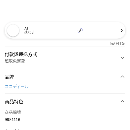
AI
找尺寸
付款與運送方式
超取免運費
付款方式
品牌
信用卡一次付款
ココディール
超商取貨付款
商品特色
LINE Pay
商品編號
Apple Pay
9981116
街口支付