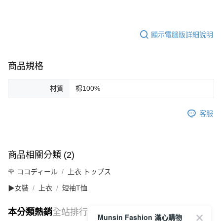
顯示電腦版詳細說明
商品規格
材質
棉100%
客服
商品相關分類 (2)
🌹 ココディール
上衣 トップス
▶女裝
上衣
短袖T恤
本分類熱銷
全站排行
Munsin Fashion 滿心購物