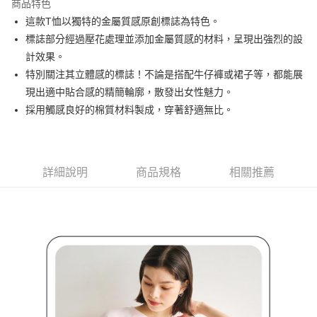
商品特色
悠遊付
這款T恤以獨特的金屬質感原創標誌為特色。
大哥付你分期
標誌部分經過壓花處理並添加金屬質感的材料，呈現出強烈的設
相關說明
計效果。
【大哥付你分期使用說明】
特別關注其立體感的標誌！不論是搭配牛仔褲或裙子等，都能展
AFTEE先享後付
1.本服務由台灣大哥大提供，台灣大哥大用戶可立即使用無須另外申請。
現出適中貼合感的精簡輪廓，散發出女性魅力。
2.付款方式選擇「大哥付你分期」，訂單成立後會自動跳轉到大哥付的交易
相關說明
流程，驗證手機門號後，選擇欲分期的期數、繳款截止日，確認付款後即完
採用觸感良好的棉質材料製成，穿著舒適無比。
【關於「AFTEE先享後付」】
成交易。
ATM付款
AFTEE先享後付是「在收到商品之後才付款」的支付方式。 讓您購物簡單
3.實際核准額度、可分期數及費用金額請依後續交易確認頁面所載為準。
便利好安心！
4.訂單成立30分鐘內，如未前往確認交易或遇審核未通過，訂單將自動取
１．簡單：不需註冊會員、不需綁卡、不需儲值。
運送方式
消。如遇「轉專審核」未通過狀況，表示未達大哥付你分期系統評分，恕無
２．便利：只要手機號碼，簡訊認證，即可結帳。
法說明評估內容。
詳細說明
商品規格
相關推薦
３．安心：先確認商品／服務後，再付款。
全家取貨付款
【繳款方式說明】
1.分期款項不併入電信帳單，「大哥付你分期」於每月結算日後寄送繳費提
免運費
【「AFTEE先享後付」結帳流程】
醒簡訊。
１．於結帳方式選擇「AFTEE先享後付」後，將跳轉至「AFTEE先享後付」
2.透過簡訊連結打開帳單後，可選擇「超商條碼／台灣大直營門市／銀行轉
付款後全家取貨
結帳頁面，進行簡訊認證並確認金額後，即可完成結帳。
帳／街口支付／iPASS MONEY」等通路繳費。
２．訂單成立數日內，您將收到繳費通知簡訊。
免運費
３．收到繳費通知簡訊後14天內，點擊此簡訊中的連結，可透過四大超商／
【注意事項】
ATM／網路銀行／等多元方式進行付款，方視為交易完成。
萊爾富取貨付款
1.本服務係由「台灣大哥大股份有限公司」（以下簡稱本公司）所提供，讓
※ 請注意：結帳手續完成當下不需立刻繳費，但若您需要取消訂單，請聯絡
用戶於交易時，得透過本服務購買商品或服務，並由商店將買賣／分期付款
免運費
購買商品的店家。未經商家同意取消之訂單仍視為有效，需透過AFTEE先享
買賣價金債權讓與本公司後，依約使用本公司帳單繳交帳款。
後付繳納相關費用。
2.基於同意付款使用「大哥付你分期」之契約關係目的，商店將以您的個人