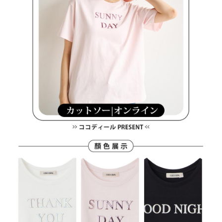
付款後萊爾富取貨
※ 交易是否成功請以「AFTEE先享後付 」之結帳頁面顯示為準，若有關於
資料（包含姓名、電話或地址）提供予台灣大哥大進項蒐集、處理及利用，
是否繳費成功／繳費後需取消欲退款等相關疑問，請聯繫「AFTEE先享後付
免運費
由本公司與您本人進行分期帳單所需資料之確認、核對及更正。
客戶支援中心」
https://netprotections.freshdesk.com/support/home
3.完整用戶服務條款，請詳閱以下連結：
https://oppay.tw/userRule
7-11取貨付款
【注意事項】
１．透過由恩沛科技股份有限公司提供之「AFTEE先享後付」服務完成之交
免運費
易，需依本服務之必要範圍內提供個人資料，並將交易相關給付款項請求債
權轉讓予恩沛科技股份有限公司。
付款後7-11取貨
２．關於個人資料處理事宜，請瀏覽以下網址：
免運費
https://aftee.tw/terms/#terms3
３．未成年的使用者請事先徵得法定代理人或監護人之同意方可使用
宅配
「AFTEE先享後付」，若未經同意申辦者引起之損失，本公司不負相關責
任。
免運費
４．使用「AFTEE先享後付」時，將依據個別帳號之用戶狀況，依本公司即
時審查核予不同之上限額度；若仍有額度不足之情形，本公司將視審查結果
離島宅配
請求用戶進行身份認證。
免運費
５．嚴禁一人註冊多個帳號或使用他人資訊註冊。若發現惡意使用之情形，
恩沛科技股份有限公司將有權停止該用戶之使用額度並採取法律行動。