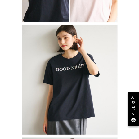
AI
找
尺
寸