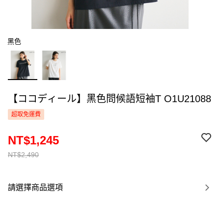
黑色
【ココディール】黑色問候語短袖T O1U21088
超取免運費
NT$1,245
NT$2,490
請選擇商品選項