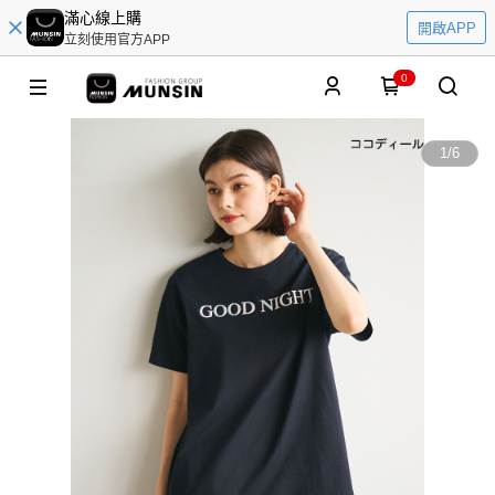
滿心線上購
開啟APP
立刻使用官方APP
0
1
/
6