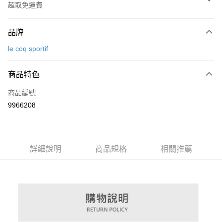
超取免運費
付款方式
品牌
信用卡一次付款
le coq sportif
超商取貨付款
商品特色
LINE Pay
商品編號
Apple Pay
9966208
街口支付
悠遊付
大哥付你分期
詳細說明
商品規格
相關推薦
相關說明
【大哥付你分期使用說明】
AFTEE先享後付
1.本服務由台灣大哥大提供，台灣大哥大用戶可立即使用無須另外申請。
2.付款方式選擇「大哥付你分期」，訂單成立後會自動跳轉到大哥付的交易
相關說明
流程，驗證手機門號後，選擇欲分期的期數、繳款截止日，確認付款後即完
【關於「AFTEE先享後付」】
成交易。
ATM付款
AFTEE先享後付是「在收到商品之後才付款」的支付方式。 讓您購物簡單
3.實際核准額度、可分期數及費用金額請依後續交易確認頁面所載為準。
便利好安心！