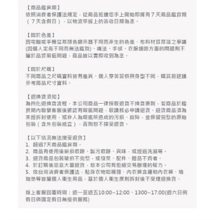
4.訂單成立30分鐘內，如未前往確認交易或遇審核未通過，訂單將自動取
１．簡單：不需註冊會員、不需綁卡、不需儲值。
運送方式
消。如遇「轉專審核」未通過狀況，表示未達大哥付你分期系統評分，恕無
２．便利：只要手機號碼，簡訊認證，即可結帳。
法說明評估內容。
３．安心：先確認商品／服務後，再付款。
全家取貨付款
【繳款方式說明】
1.分期款項不併入電信帳單，「大哥付你分期」於每月結算日後寄送繳費提
免運費
【「AFTEE先享後付」結帳流程】
醒簡訊。
１．於結帳方式選擇「AFTEE先享後付」後，將跳轉至「AFTEE先享後付」
2.透過簡訊連結打開帳單後，可選擇「超商條碼／台灣大直營門市／銀行轉
付款後全家取貨
結帳頁面，進行簡訊認證並確認金額後，即可完成結帳。
帳／街口支付／iPASS MONEY」等通路繳費。
２．訂單成立數日內，您將收到繳費通知簡訊。
免運費
３．收到繳費通知簡訊後14天內，點擊此簡訊中的連結，可透過四大超商／
【注意事項】
ATM／網路銀行／等多元方式進行付款，方視為交易完成。
萊爾富取貨付款
1.本服務係由「台灣大哥大股份有限公司」（以下簡稱本公司）所提供，讓
※ 請注意：結帳手續完成當下不需立刻繳費，但若您需要取消訂單，請聯絡
用戶於交易時，得透過本服務購買商品或服務，並由商店將買賣／分期付款
免運費
購買商品的店家。未經商家同意取消之訂單仍視為有效，需透過AFTEE先享
買賣價金債權讓與本公司後，依約使用本公司帳單繳交帳款。
後付繳納相關費用。
2.基於同意付款使用「大哥付你分期」之契約關係目的，商店將以您的個人
付款後萊爾富取貨
※ 交易是否成功請以「AFTEE先享後付 」之結帳頁面顯示為準，若有關於
資料（包含姓名、電話或地址）提供予台灣大哥大進項蒐集、處理及利用，
是否繳費成功／繳費後需取消欲退款等相關疑問，請聯繫「AFTEE先享後付
免運費
由本公司與您本人進行分期帳單所需資料之確認、核對及更正。
客戶支援中心」
https://netprotections.freshdesk.com/support/home
3.完整用戶服務條款，請詳閱以下連結：
https://oppay.tw/userRule
7-11取貨付款
【注意事項】
１．透過由恩沛科技股份有限公司提供之「AFTEE先享後付」服務完成之交
免運費
易，需依本服務之必要範圍內提供個人資料，並將交易相關給付款項請求債
權轉讓予恩沛科技股份有限公司。
付款後7-11取貨
２．關於個人資料處理事宜，請瀏覽以下網址：
免運費
https://aftee.tw/terms/#terms3
３．未成年的使用者請事先徵得法定代理人或監護人之同意方可使用
宅配
「AFTEE先享後付」，若未經同意申辦者引起之損失，本公司不負相關責