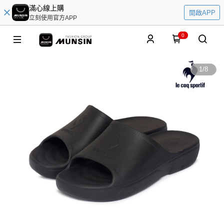
滿心線上購
開啟APP
立刻使用官方APP
0
1
/
8