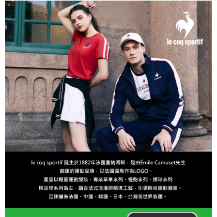
任。
免運費
４．使用「AFTEE先享後付」時，將依據個別帳號之用戶狀況，依本公司即
時審查核予不同之上限額度；若仍有額度不足之情形，本公司將視審查結果
離島宅配
請求用戶進行身份認證。
免運費
５．嚴禁一人註冊多個帳號或使用他人資訊註冊。若發現惡意使用之情形，
恩沛科技股份有限公司將有權停止該用戶之使用額度並採取法律行動。