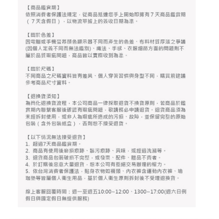
4.訂單成立30分鐘內，如未前往確認交易或遇審核未通過，訂單將自動取
１．簡單：不需註冊會員、不需綁卡、不需儲值。
運送方式
消。如遇「轉專審核」未通過狀況，表示未達大哥付你分期系統評分，恕無
２．便利：只要手機號碼，簡訊認證，即可結帳。
法說明評估內容。
３．安心：先確認商品／服務後，再付款。
全家取貨付款
【繳款方式說明】
1.分期款項不併入電信帳單，「大哥付你分期」於每月結算日後寄送繳費提
免運費
【「AFTEE先享後付」結帳流程】
醒簡訊。
１．於結帳方式選擇「AFTEE先享後付」後，將跳轉至「AFTEE先享後付」
2.透過簡訊連結打開帳單後，可選擇「超商條碼／台灣大直營門市／銀行轉
付款後全家取貨
結帳頁面，進行簡訊認證並確認金額後，即可完成結帳。
帳／街口支付／iPASS MONEY」等通路繳費。
２．訂單成立數日內，您將收到繳費通知簡訊。
免運費
３．收到繳費通知簡訊後14天內，點擊此簡訊中的連結，可透過四大超商／
【注意事項】
ATM／網路銀行／等多元方式進行付款，方視為交易完成。
萊爾富取貨付款
1.本服務係由「台灣大哥大股份有限公司」（以下簡稱本公司）所提供，讓
※ 請注意：結帳手續完成當下不需立刻繳費，但若您需要取消訂單，請聯絡
用戶於交易時，得透過本服務購買商品或服務，並由商店將買賣／分期付款
免運費
購買商品的店家。未經商家同意取消之訂單仍視為有效，需透過AFTEE先享
買賣價金債權讓與本公司後，依約使用本公司帳單繳交帳款。
後付繳納相關費用。
2.基於同意付款使用「大哥付你分期」之契約關係目的，商店將以您的個人
付款後萊爾富取貨
※ 交易是否成功請以「AFTEE先享後付 」之結帳頁面顯示為準，若有關於
資料（包含姓名、電話或地址）提供予台灣大哥大進項蒐集、處理及利用，
是否繳費成功／繳費後需取消欲退款等相關疑問，請聯繫「AFTEE先享後付
免運費
由本公司與您本人進行分期帳單所需資料之確認、核對及更正。
客戶支援中心」
https://netprotections.freshdesk.com/support/home
3.完整用戶服務條款，請詳閱以下連結：
https://oppay.tw/userRule
7-11取貨付款
【注意事項】
１．透過由恩沛科技股份有限公司提供之「AFTEE先享後付」服務完成之交
免運費
易，需依本服務之必要範圍內提供個人資料，並將交易相關給付款項請求債
權轉讓予恩沛科技股份有限公司。
付款後7-11取貨
２．關於個人資料處理事宜，請瀏覽以下網址：
免運費
https://aftee.tw/terms/#terms3
３．未成年的使用者請事先徵得法定代理人或監護人之同意方可使用
宅配
「AFTEE先享後付」，若未經同意申辦者引起之損失，本公司不負相關責