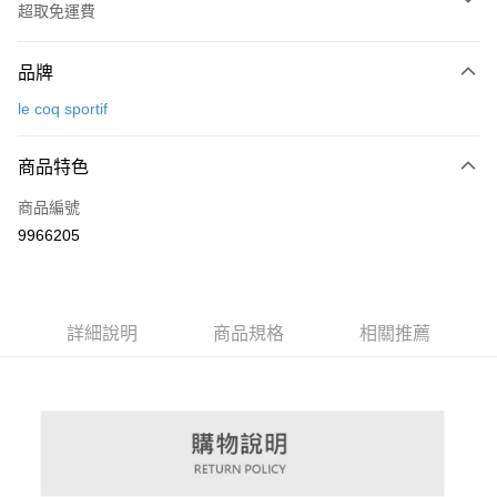
超取免運費
付款方式
品牌
信用卡一次付款
le coq sportif
超商取貨付款
商品特色
LINE Pay
商品編號
Apple Pay
9966205
街口支付
悠遊付
大哥付你分期
詳細說明
商品規格
相關推薦
相關說明
【大哥付你分期使用說明】
AFTEE先享後付
1.本服務由台灣大哥大提供，台灣大哥大用戶可立即使用無須另外申請。
2.付款方式選擇「大哥付你分期」，訂單成立後會自動跳轉到大哥付的交易
相關說明
流程，驗證手機門號後，選擇欲分期的期數、繳款截止日，確認付款後即完
【關於「AFTEE先享後付」】
成交易。
ATM付款
AFTEE先享後付是「在收到商品之後才付款」的支付方式。 讓您購物簡單
3.實際核准額度、可分期數及費用金額請依後續交易確認頁面所載為準。
便利好安心！