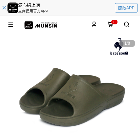
滿心線上購
開啟APP
立刻使用官方APP
0
1
/
8