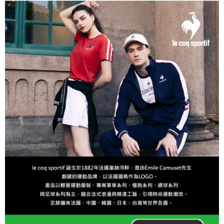
任。
免運費
４．使用「AFTEE先享後付」時，將依據個別帳號之用戶狀況，依本公司即
時審查核予不同之上限額度；若仍有額度不足之情形，本公司將視審查結果
離島宅配
請求用戶進行身份認證。
免運費
５．嚴禁一人註冊多個帳號或使用他人資訊註冊。若發現惡意使用之情形，
恩沛科技股份有限公司將有權停止該用戶之使用額度並採取法律行動。