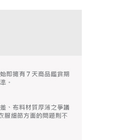
の初回ご利用の際に、審査を通過すれば、最高額がNT$10,000に
支払い期限を過ぎた場合、その金額に基づいて年利20%の遅
が加算されます。未成年の利用者は、事前に法定代理人または
意を得ればAFTEEをご利用いただけます。
の処理、利用について疑問がある、または関連する法律の権利
たい場合は、ネットプロテクションズ
rotections.co.jp
にご連絡ください。上記に示した個人情報
購入注文書とあわせてAFTEEにご提供いただく、または
にあなたの個人情報の収集、処理、利用を許可することににご同
けない場合は、当サービスを選択しないでください。