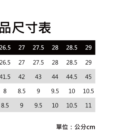
選｜精選3折起
方法の説明】
🐓公雞牌｜精選6折起
鞋款5折起，
限は最短で 14 日以内ですので、ご注意ください。AFTEE ア
いの金額は電信請求書に統合されず、「OP Pay Later」は毎月
折
ンロードして AFTEE 会員になるとお支払い期限を最長 45 日
貨付款
に支払いリマインダーのSMSを送信します。
延長できます。
Sのリンクを通じて請求書を開いた後、「コンビニバーコード／台
舗／銀行振込／街口支払い／iPASS MONEY」などのチャネル
は、ショップが請求した期日と、AFTEEで延長できる日数を
を選択できます。
爾富取貨
されます。AFTEEで注文すると、商品を受け取るまで支払い
長できますが、商品を期限内に受け取れない場合があります
項】
約商品や商品到着日が比較的遅い商品）。そのため、商品到着
ービスは「台湾大哥大株式会社」（以下「当社」といいます）に
わらず、AFTEEで指定された期限内にお支払いください。
付款
供され、ユーザーが取引時に本サービスを通じて商品やサービ
できるようにし、店舗が売買／分割払い売買の債権を当社に譲
い限度額
、契約に基づいて当社の請求書で帳款を支払うことになりま
AFTEEを ご利用の際に、認証結果及び当社の審査の結果に基づ
額が設定されます。
1取貨
 Pay Later」を利用する契約関係の目的から、店舗はあなたの個
は最低NT$20です。
名前、電話または住所を含む）を台湾大哥大に提供し、収集、
台湾の会員のみご利用いただけます。
び利用するために、当社があなた本人と分割請求書に必要な情
、照合および修正を行います。
約「AFTEE代金後払い」（以下当サービスという）はネット
なユーザーサービス規約については、以下のリンクを参照してく
ョンズ（以下 AFTEE という）が提供し、AFTEEが代金を徴収
tps://oppay.tw/userRule
当サービスご利用の際に提供しなければならない個人情報（注
名、電話番号、受取人の氏名、電話番号、受取人住所を含むが
ない）は、AFTEEに渡され当サービスで必要な範囲内で利用
AFTEEの個人情報の収集、処理、利用について、詳細は
公式ホームページの『個人情報の収集、処理及び利用に関する声
参照ください（
https://aftee.tw/privacypolicy/
）。