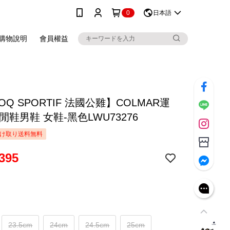
0
日本語
購物說明
會員權益
COQ SPORTIF 法國公雞】COLMAR運
閒鞋男鞋 女鞋-黑色LWU73276
け取り送料無料
395
23.5cm
24cm
24.5cm
25cm