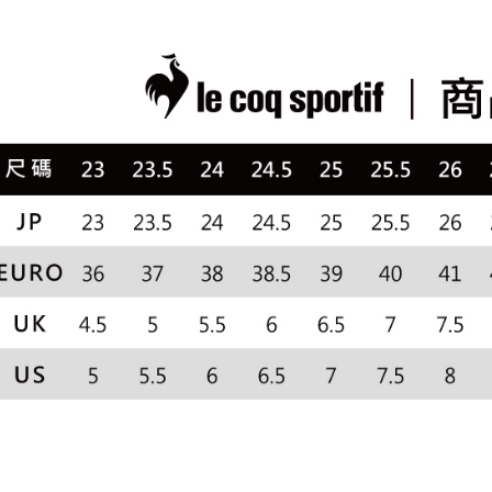
送料無料
📍本月精
【支払い
代金納付期
1. 分割払
滿2件再8
プリをダウ
萊爾富取
の締め日後
以内まで
2. SM
送料無料
湾大直営店
お支払期限
で支払い
付款後萊
もとに計算
期限を延
送料無料
【注意事
（例：予
1. 本サ
の有無に関
7-11取貨
よって提
スを購入
二、支払
送料無料
渡した後
1.初回 
す。
き、限度
付款後7-1
2. 「OP
2.決済金額
送料無料
人情報（
3.現在、
処理およ
宅配
報の確認
三、利用規
3. 完全
プロテクシ
送料無料
ださい：
ht
します。
文者の氏
離島宅配
これに限ら
送料無料
されます。
AFTEE
明』をご