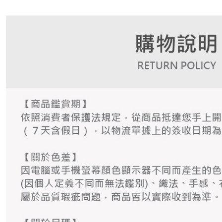
AFTEE
なります。
延滞納金
後見人の同
個人情報
を行使し
cs_tw@netp
を、必要な
AFTEE
意いただ