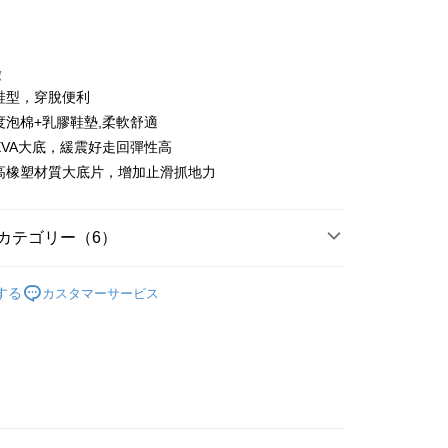
徴
人鞋型，穿脫便利
t
密度泡棉+乳膠鞋墊,柔軟舒適
量EVA大底，緩震好走回彈性高
ter
後高橡塑材質大底片，增加止滑抓地力
 Later 使用説明】
代金後払い
ービスは台湾大哥大によって提供され、台湾大哥大のユーザーは
請なしで即時に利用可能です。
カテゴリー（6）
方法で「OP Pay Later」を選択すると、注文が成立した後に自
TEE代金後払いについて
 Pay Later の取引プロセスに移行し、携帯番号を確認後、分割
い方法でAFTEE代金後払いを選択すると、携帯電話認証ウィン
sportif
鞋款
数や支払い期限を選択し、支払いを確認すると取引が完了しま
示されます。
する
カスタマーサービス
で認証してお支払い手続を進めてください。
の承認額、分割回数および費用については、後続の取引確認ペー
るときのお支払いは不要です。商品はご指定の住所に配送されま
とします。
sportif
◾ 全部商品
成立後30分以内に確認取引を行わない場合や審査が通過しない場
が完了すると、携帯に支払い通知のSMSが届きます。アプリ会
付款
は自動的にキャンセルされます。「転専審査」に未通過の状況
選｜精選3折起
🐓公雞牌｜精選6折起
春季特惠6折
、AFTEE アプリプッシュ通知が届きます。
た場合は、システムの評価基準に達していないことを意味し、
け取り時のお支払いは不要です。商品を確かめてから、SMSま
85折
についての説明はいたしかねます。
の通知に従って、4大コンビニ、またはATM/オンラインバンキ
家取貨
sportif
📌精選6折專區 滿件再享85折
支払いください。