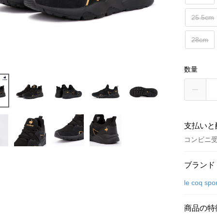
25.5cm
28cm
数量
支払いと
コンビニ
お支払い
ブランド
クレジット
le coq spor
コンビニ
商品の特