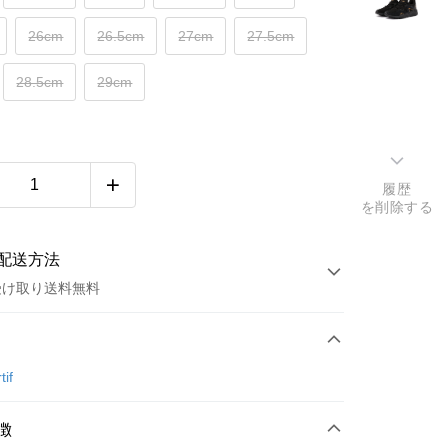
26cm
26.5cm
27cm
27.5cm
28.5cm
29cm
履歴
を削除する
配送方法
受け取り送料無料
方法
カード1回払い
tif
店頭代金引換
徴