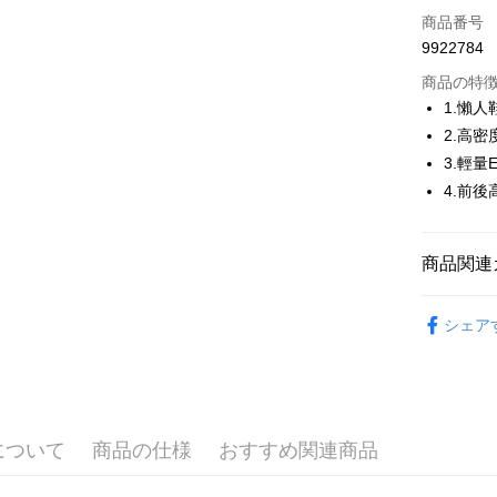
LINE Pay
商品番号
Apple Pay
9922784
JKOPAY
商品の特
1.懶
Easy Walle
2.高
3.輕
OP Pay La
説明
4.前
【OP Pay
AFTEE
1. 本サ
追加の申
説明
商品関連
2. 支払い
一、 AF
ATM払い
動的に OP
1.お支払
🚴‍♂️ le coq 
払いの回
ドウが表
シェア
す。
2.SMS
▶鞋款
3. 実際
3.注文す
配送方法
ジを基準
す。
🚴‍♂️ le coq 
4. 注文
4.ご注文
全家取貨
合、注文
📍本月精
員の場合は
が発生し
送料無料
5.商品受
專區滿件再
について
商品の仕様
おすすめ関連商品
評価内容
たはアプリ
付款後全
🚴‍♂️ le coq 
ングでお