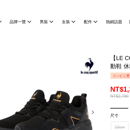
品牌一覽
男裝
女裝
配件
熱銷話題
【LE 
動鞋 休
コンビニ受
NT$1,
NT$2,790
尺寸
23cm