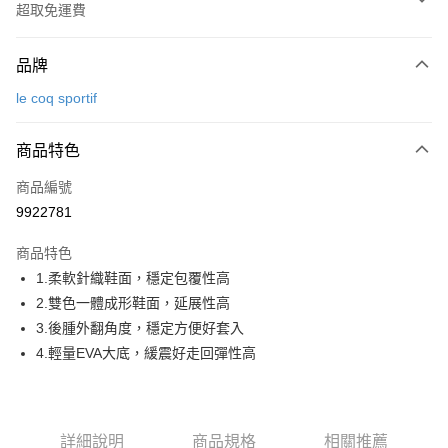
超取免運費
付款方式
品牌
信用卡一次付款
le coq sportif
超商取貨付款
商品特色
LINE Pay
商品編號
Apple Pay
9922781
街口支付
商品特色
悠遊付
1.柔軟針織鞋面，穩定包覆性高
大哥付你分期
2.雙色一體成形鞋面，延展性高
相關說明
3.後腫外翻角度，穩定方便好套入
【大哥付你分期使用說明】
4.輕量EVA大底，緩震好走回彈性高
AFTEE先享後付
1.本服務由台灣大哥大提供，台灣大哥大用戶可立即使用無須另外申請。
2.付款方式選擇「大哥付你分期」，訂單成立後會自動跳轉到大哥付的交易
相關說明
流程，驗證手機門號後，選擇欲分期的期數、繳款截止日，確認付款後即完
【關於「AFTEE先享後付」】
成交易。
ATM付款
AFTEE先享後付是「在收到商品之後才付款」的支付方式。 讓您購物簡單
3.實際核准額度、可分期數及費用金額請依後續交易確認頁面所載為準。
詳細說明
商品規格
相關推薦
便利好安心！