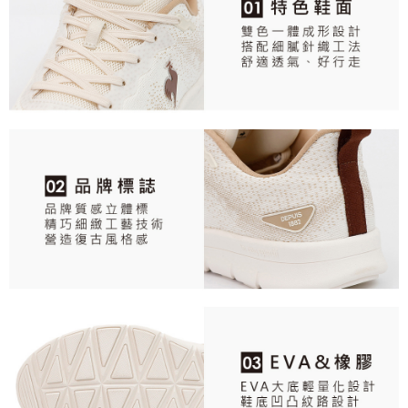
任。
免運費
４．使用「AFTEE先享後付」時，將依據個別帳號之用戶狀況，依本公司即
時審查核予不同之上限額度；若仍有額度不足之情形，本公司將視審查結果
離島宅配
請求用戶進行身份認證。
免運費
５．嚴禁一人註冊多個帳號或使用他人資訊註冊。若發現惡意使用之情形，
恩沛科技股份有限公司將有權停止該用戶之使用額度並採取法律行動。