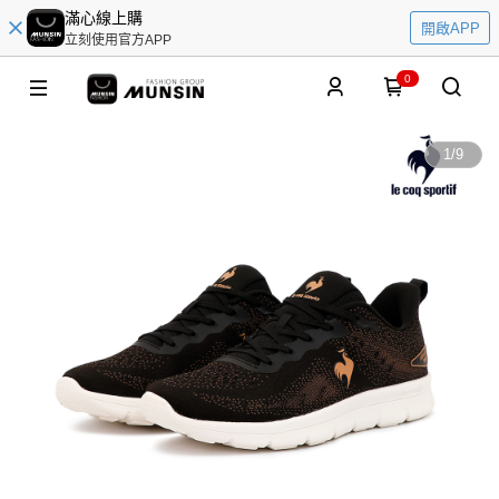
滿心線上購
開啟APP
立刻使用官方APP
0
1
/
9