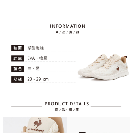
4.訂單成立30分鐘內，如未前往確認交易或遇審核未通過，訂單將自動取
１．簡單：不需註冊會員、不需綁卡、不需儲值。
運送方式
消。如遇「轉專審核」未通過狀況，表示未達大哥付你分期系統評分，恕無
２．便利：只要手機號碼，簡訊認證，即可結帳。
法說明評估內容。
３．安心：先確認商品／服務後，再付款。
全家取貨付款
【繳款方式說明】
1.分期款項不併入電信帳單，「大哥付你分期」於每月結算日後寄送繳費提
免運費
【「AFTEE先享後付」結帳流程】
醒簡訊。
１．於結帳方式選擇「AFTEE先享後付」後，將跳轉至「AFTEE先享後付」
2.透過簡訊連結打開帳單後，可選擇「超商條碼／台灣大直營門市／銀行轉
付款後全家取貨
結帳頁面，進行簡訊認證並確認金額後，即可完成結帳。
帳／街口支付／iPASS MONEY」等通路繳費。
２．訂單成立數日內，您將收到繳費通知簡訊。
免運費
３．收到繳費通知簡訊後14天內，點擊此簡訊中的連結，可透過四大超商／
【注意事項】
ATM／網路銀行／等多元方式進行付款，方視為交易完成。
萊爾富取貨付款
1.本服務係由「台灣大哥大股份有限公司」（以下簡稱本公司）所提供，讓
※ 請注意：結帳手續完成當下不需立刻繳費，但若您需要取消訂單，請聯絡
用戶於交易時，得透過本服務購買商品或服務，並由商店將買賣／分期付款
免運費
購買商品的店家。未經商家同意取消之訂單仍視為有效，需透過AFTEE先享
買賣價金債權讓與本公司後，依約使用本公司帳單繳交帳款。
後付繳納相關費用。
2.基於同意付款使用「大哥付你分期」之契約關係目的，商店將以您的個人
付款後萊爾富取貨
※ 交易是否成功請以「AFTEE先享後付 」之結帳頁面顯示為準，若有關於
資料（包含姓名、電話或地址）提供予台灣大哥大進項蒐集、處理及利用，
是否繳費成功／繳費後需取消欲退款等相關疑問，請聯繫「AFTEE先享後付
免運費
由本公司與您本人進行分期帳單所需資料之確認、核對及更正。
客戶支援中心」
https://netprotections.freshdesk.com/support/home
3.完整用戶服務條款，請詳閱以下連結：
https://oppay.tw/userRule
7-11取貨付款
【注意事項】
１．透過由恩沛科技股份有限公司提供之「AFTEE先享後付」服務完成之交
免運費
易，需依本服務之必要範圍內提供個人資料，並將交易相關給付款項請求債
權轉讓予恩沛科技股份有限公司。
付款後7-11取貨
２．關於個人資料處理事宜，請瀏覽以下網址：
免運費
https://aftee.tw/terms/#terms3
３．未成年的使用者請事先徵得法定代理人或監護人之同意方可使用
宅配
「AFTEE先享後付」，若未經同意申辦者引起之損失，本公司不負相關責