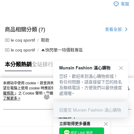
客服
商品相關分類 (7)
查看全部
🚴‍♂️ le coq sportif
鞋款
🚴‍♂️ le coq sportif
🔥快閃單一特價鞋專區
本分類熱銷
全站排行
Munsin Fashion 滿心購物
您好，歡迎來到滿心購物商城！
有任何問題，請直接留下您的姓名
本網站中使用 cookie，欲查詢有關本網站使用 cookie 方式之詳情，及若您不希
及聯絡電話，方便我們以最快速度
熱門標籤
望在電腦上使用 cookie 時應如何變更電腦的 cookie 設定，請參閱本網站「
隱私
處理喔~
權條款
」之 Cookie 聲明。您繼續使用本網站即表示您同意本公司得按本網站使
用條款之 Cookie 聲明使用 cookie。
了解更多 >
回覆至 Munsin Fashion 滿心購物
我知道了
立即取得更多優惠
綁定 LINE 帳號