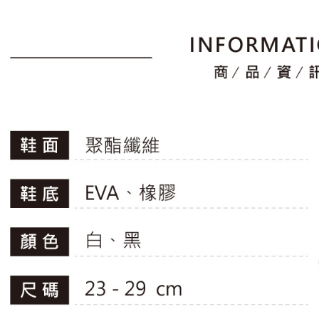
萊爾富取
用戶於交
絡購買商品
滿2件再8
款買賣價
先享後付
免運費
2.基於同
※ 交易是
資料（包
是否繳費成
付款後萊
用，由本
付客戶支
免運費
3.完整用
【注意事
7-11取貨
１．透過由
交易，需
免運費
求債權轉
２．關於
付款後7-1
https://aft
免運費
３．未成
「AFTE
宅配
任。
４．使用「
免運費
即時審查
結果請求
離島宅配
５．嚴禁
免運費
形，恩沛
動。