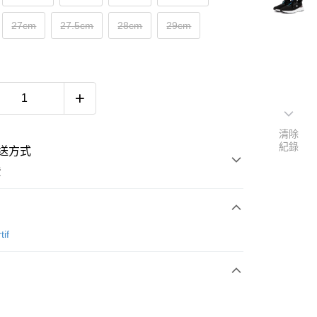
27cm
27.5cm
28cm
29cm
清除
紀錄
送方式
費
次付款
tif
付款