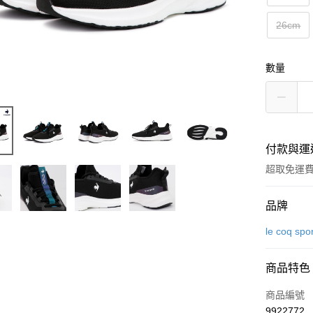
26cm
數量
付款與運
超取免運
付款方式
品牌
信用卡一
le coq spor
超商取貨
商品特色
LINE Pay
商品編號
Apple Pay
9922772