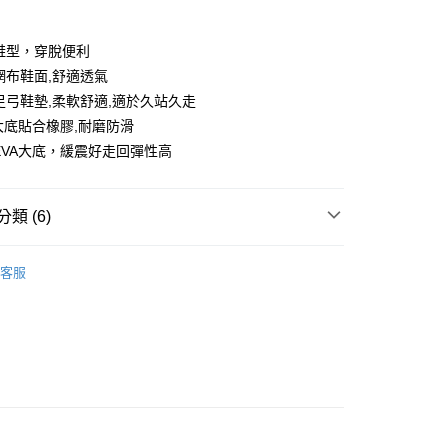
人鞋型，穿脫便利
緻網布鞋面,舒適透氣
殊足弓鞋墊,柔軟舒適,適於久站久走
分期
A大底貼合橡膠,耐磨防滑
你分期使用說明】
量EVA大底，緩震好走回彈性高
享後付
由台灣大哥大提供，台灣大哥大用戶可立即使用無須另外申請。
式選擇「大哥付你分期」，訂單成立後會自動跳轉到大哥付的交易
證手機門號後，選擇欲分期的期數、繳款截止日，確認付款後即
FTEE先享後付」】
類 (6)
。
先享後付是「在收到商品之後才付款」的支付方式。 讓您購物簡單
准額度、可分期數及費用金額請依後續交易確認頁面所載為準。
心！
sportif
鞋款
立30分鐘內，如未前往確認交易或遇審核未通過，訂單將自動取
：不需註冊會員、不需綁卡、不需儲值。
客服
「轉專審核」未通過狀況，表示未達大哥付你分期系統評分，恕
：只要手機號碼，簡訊認證，即可結帳。
評估內容。
：先確認商品／服務後，再付款。
式說明】
sportif
◾ 全部商品
付款
項不併入電信帳單，「大哥付你分期」於每月結算日後寄送繳費提
EE先享後付」結帳流程】
方式選擇「AFTEE先享後付」後，將跳轉至「AFTEE先享後
選｜精選3折起
🐓公雞牌｜精選6折起
春季特惠6折
訊連結打開帳單後，可選擇「超商條碼／台灣大直營門市／銀行轉
頁面，進行簡訊認證並確認金額後，即可完成結帳。
85折
付／iPASS MONEY」等通路繳費。
家取貨
成立數日內，您將收到繳費通知簡訊。
費通知簡訊後14天內，點擊此簡訊中的連結，可透過四大超商
sportif
📌精選6折專區 滿件再享85折
項】
網路銀行／等多元方式進行付款，方視為交易完成。
係由「台灣大哥大股份有限公司」（以下簡稱本公司）所提供，讓
：結帳手續完成當下不需立刻繳費，但若您需要取消訂單，請聯
選｜精選3折起
🐓公雞牌｜精選6折起
鞋款5折起，