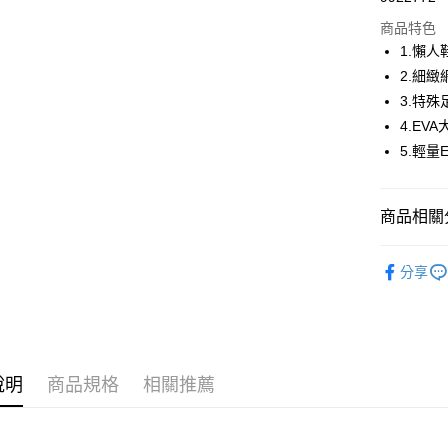
商品特色
街口支付
1.懶
悠遊付
2.細
3.特
大哥付你
4.EV
相關說明
【大哥付
5.輕
AFTEE先
1.本服務
2.付款方
相關說明
流程，驗
【關於「A
商品相關分
ATM付款
完成交易
AFTEE
3.實際核
便利好安
🚴‍♂️ le coq 
4.訂單成
１．簡單
分享
消。如遇
２．便利
運送方式
▶鞋款
無法說明
３．安心
【繳款方
🚴‍♂️ le coq 
全家取貨
1.分期款
【「AFT
醒簡訊。
免運費
１．於結帳
📍本月精
2.透過簡
付」結帳
專區滿件再
帳／街口支
說明
商品規格
相關推薦
付款後全
２．訂單
３．收到繳
🚴‍♂️ le coq 
免運費
【注意事
／ATM／
1.本服務
※ 請注意
📍本月精