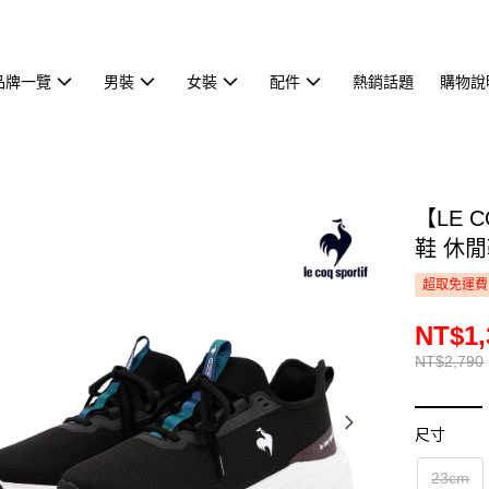
品牌一覽
男裝
女裝
配件
熱銷話題
購物說
【LE 
鞋 休閒
超取免運費
NT$1,
NT$2,790
尺寸
23cm