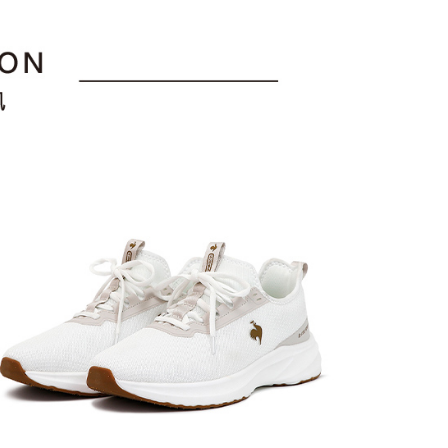
貨付款
易時，得透過本服務購買商品或服務，並由商店將買賣／分期付
的店家。未經商家同意取消之訂單仍視為有效，需透過AFTEE
折
金債權讓與本公司後，依約使用本公司帳單繳交帳款。
繳納相關費用。
意付款使用「大哥付你分期」之契約關係目的，商店將以您的個人
否成功請以「AFTEE先享後付 」之結帳頁面顯示為準，若有關於
含姓名、電話或地址）提供予台灣大哥大進項蒐集、處理及利
功／繳費後需取消欲退款等相關疑問，請聯繫「AFTEE先享後
爾富取貨
公司與您本人進行分期帳單所需資料之確認、核對及更正。
援中心」
https://netprotections.freshdesk.com/support/home
戶服務條款，請詳閱以下連結：
https://oppay.tw/userRule
項】
付款
恩沛科技股份有限公司提供之「AFTEE先享後付」服務完成之
依本服務之必要範圍內提供個人資料，並將交易相關給付款項請
讓予恩沛科技股份有限公司。
個人資料處理事宜，請瀏覽以下網址：
1取貨
ee.tw/terms/#terms3
年的使用者請事先徵得法定代理人或監護人之同意方可使用
E先享後付」，若未經同意申辦者引起之損失，本公司不負相關責
AFTEE先享後付」時，將依據個別帳號之用戶狀況，依本公司
核予不同之上限額度；若仍有額度不足之情形，本公司將視審查
用戶進行身份認證。
一人註冊多個帳號或使用他人資訊註冊。若發現惡意使用之情
科技股份有限公司將有權停止該用戶之使用額度並採取法律行