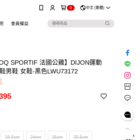
0
中文 (繁體)
明
會員權益
COQ SPORTIF 法國公雞】DIJON運動
鞋男鞋 女鞋-黑色LWU73172
395
23.5cm
24cm
25cm
25.5cm