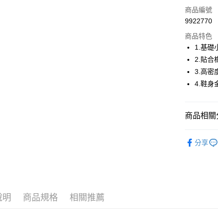
LINE Pay
商品編號
Apple Pay
9922770
商品特色
街口支付
1.基
悠遊付
2.貼
3.高
大哥付你
4.鞋
相關說明
【大哥付
AFTEE先
1.本服務
2.付款方
相關說明
商品相關分
流程，驗
【關於「A
ATM付款
完成交易
AFTEE
🚴‍♂️ le coq 
3.實際核
便利好安
分享
4.訂單成
１．簡單
▶鞋款
消。如遇
２．便利
運送方式
無法說明
🚴‍♂️ le coq 
３．安心
【繳款方
全家取貨
1.分期款
📍本月精
【「AFT
醒簡訊。
免運費
專區滿件再
１．於結帳
說明
商品規格
相關推薦
2.透過簡
付」結帳
帳／街口支
🚴‍♂️ le coq 
付款後全
２．訂單