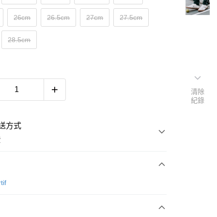
26cm
26.5cm
27cm
27.5cm
28.5cm
清除
紀錄
送方式
費
次付款
tif
付款