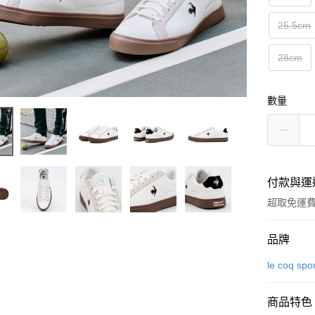
25.5cm
28cm
數量
付款與運
超取免運
付款方式
品牌
信用卡一
le coq spor
超商取貨
商品特色