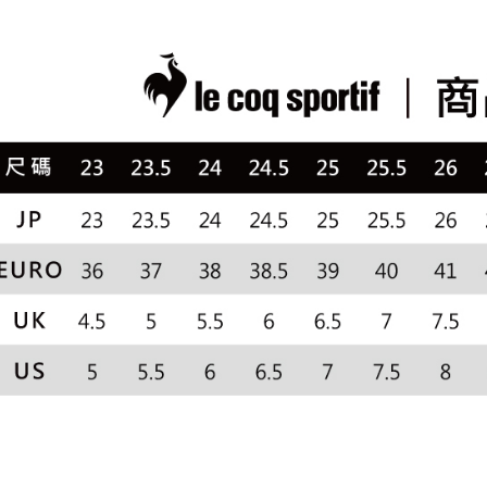
３．收到繳
免運費
📍本月精
【注意事
／ATM／
1.本服務
滿2件再8
※ 請注意
萊爾富取
用戶於交
絡購買商品
款買賣價
先享後付
免運費
2.基於同
※ 交易是
資料（包
是否繳費成
付款後萊
用，由本
付客戶支
免運費
3.完整用
【注意事
7-11取貨
１．透過由
交易，需
免運費
求債權轉
２．關於
付款後7-1
https://aft
免運費
３．未成
「AFTE
宅配
任。
４．使用「
免運費
即時審查
結果請求
離島宅配
５．嚴禁
免運費
形，恩沛
動。