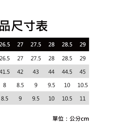
費通知簡訊後14天內，點擊此簡訊中的連結，可透過四大超商
選｜精選3折起
🐓公雞牌｜精選6折起
鞋款5折起，
項】
網路銀行／等多元方式進行付款，方視為交易完成。
係由「台灣大哥大股份有限公司」（以下簡稱本公司）所提供，讓
折
：結帳手續完成當下不需立刻繳費，但若您需要取消訂單，請聯
貨付款
易時，得透過本服務購買商品或服務，並由商店將買賣／分期付
的店家。未經商家同意取消之訂單仍視為有效，需透過AFTEE
金債權讓與本公司後，依約使用本公司帳單繳交帳款。
繳納相關費用。
意付款使用「大哥付你分期」之契約關係目的，商店將以您的個人
否成功請以「AFTEE先享後付 」之結帳頁面顯示為準，若有關於
含姓名、電話或地址）提供予台灣大哥大進項蒐集、處理及利
功／繳費後需取消欲退款等相關疑問，請聯繫「AFTEE先享後
爾富取貨
公司與您本人進行分期帳單所需資料之確認、核對及更正。
援中心」
https://netprotections.freshdesk.com/support/home
戶服務條款，請詳閱以下連結：
https://oppay.tw/userRule
項】
付款
恩沛科技股份有限公司提供之「AFTEE先享後付」服務完成之
依本服務之必要範圍內提供個人資料，並將交易相關給付款項請
讓予恩沛科技股份有限公司。
個人資料處理事宜，請瀏覽以下網址：
1取貨
ee.tw/terms/#terms3
年的使用者請事先徵得法定代理人或監護人之同意方可使用
E先享後付」，若未經同意申辦者引起之損失，本公司不負相關責
AFTEE先享後付」時，將依據個別帳號之用戶狀況，依本公司
核予不同之上限額度；若仍有額度不足之情形，本公司將視審查
用戶進行身份認證。
一人註冊多個帳號或使用他人資訊註冊。若發現惡意使用之情
科技股份有限公司將有權停止該用戶之使用額度並採取法律行