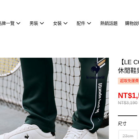
品牌一覽
男裝
女裝
配件
熱銷話題
購物說
【LE 
休閒鞋男
超取免運費
NT$1,
NT$3,190
尺寸
23cm