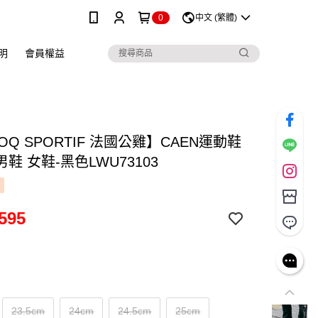
0
中文 (繁體)
明
會員權益
COQ SPORTIF 法國公雞】CAEN運動鞋
鞋 女鞋-黑色LWU73103
595
23.5cm
24cm
24.5cm
25cm