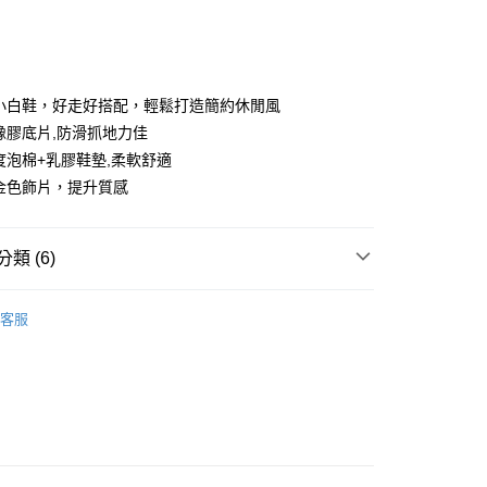
礎小白鞋，好走好搭配，輕鬆打造簡約休閒風
合橡膠底片,防滑抓地力佳
密度泡棉+乳膠鞋墊,柔軟舒適
分期
身金色飾片，提升質感
你分期使用說明】
享後付
由台灣大哥大提供，台灣大哥大用戶可立即使用無須另外申請。
式選擇「大哥付你分期」，訂單成立後會自動跳轉到大哥付的交易
類 (6)
證手機門號後，選擇欲分期的期數、繳款截止日，確認付款後即
FTEE先享後付」】
。
先享後付是「在收到商品之後才付款」的支付方式。 讓您購物簡單
sportif
鞋款
准額度、可分期數及費用金額請依後續交易確認頁面所載為準。
心！
客服
立30分鐘內，如未前往確認交易或遇審核未通過，訂單將自動取
：不需註冊會員、不需綁卡、不需儲值。
「轉專審核」未通過狀況，表示未達大哥付你分期系統評分，恕
：只要手機號碼，簡訊認證，即可結帳。
評估內容。
sportif
：先確認商品／服務後，再付款。
◾ 全部商品
式說明】
付款
項不併入電信帳單，「大哥付你分期」於每月結算日後寄送繳費提
選｜精選3折起
🐓公雞牌｜精選6折起
春季特惠6折
EE先享後付」結帳流程】
85折
方式選擇「AFTEE先享後付」後，將跳轉至「AFTEE先享後
訊連結打開帳單後，可選擇「超商條碼／台灣大直營門市／銀行轉
頁面，進行簡訊認證並確認金額後，即可完成結帳。
付／iPASS MONEY」等通路繳費。
sportif
📌精選6折專區 滿件再享85折
家取貨
成立數日內，您將收到繳費通知簡訊。