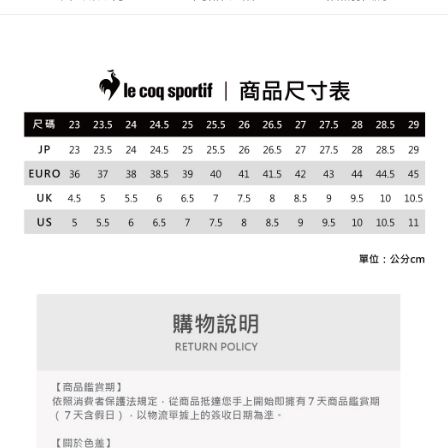
4.訂單成立30分鐘內，如未前往確認交易或遇審核未通過，訂單將自動取
１．簡單：不需註冊會員、不需綁卡、不需儲值。
運送方式
消。如遇「轉專審核」未通過狀況，表示未達大哥付你分期系統評分，恕無
２．便利：只要手機號碼，簡訊認證，即可結帳。
法說明評估內容。
３．安心：先確認商品／服務後，再付款。
全家取貨付款
【繳款方式說明】
1.分期款項不併入電信帳單，「大哥付你分期」於每月結算日後寄送繳費提
免運費
【「AFTEE先享後付」結帳流程】
醒簡訊。
１．於結帳方式選擇「AFTEE先享後付」後，將跳轉至「AFTEE先享後付」
2.透過簡訊連結打開帳單後，可選擇「超商條碼／台灣大直營門市／銀行轉
付款後全家取貨
結帳頁面，進行簡訊認證並確認金額後，即可完成結帳。
帳／街口支付／iPASS MONEY」等通路繳費。
２．訂單成立數日內，您將收到繳費通知簡訊。
免運費
３．收到繳費通知簡訊後14天內，點擊此簡訊中的連結，可透過四大超商／
【注意事項】
ATM／網路銀行／等多元方式進行付款，方視為交易完成。
萊爾富取貨付款
1.本服務係由「台灣大哥大股份有限公司」（以下簡稱本公司）所提供，讓
※ 請注意：結帳手續完成當下不需立刻繳費，但若您需要取消訂單，請聯絡
用戶於交易時，得透過本服務購買商品或服務，並由商店將買賣／分期付款
免運費
購買商品的店家。未經商家同意取消之訂單仍視為有效，需透過AFTEE先享
買賣價金債權讓與本公司後，依約使用本公司帳單繳交帳款。
後付繳納相關費用。
2.基於同意付款使用「大哥付你分期」之契約關係目的，商店將以您的個人
付款後萊爾富取貨
※ 交易是否成功請以「AFTEE先享後付 」之結帳頁面顯示為準，若有關於
資料（包含姓名、電話或地址）提供予台灣大哥大進項蒐集、處理及利用，
是否繳費成功／繳費後需取消欲退款等相關疑問，請聯繫「AFTEE先享後付
免運費
由本公司與您本人進行分期帳單所需資料之確認、核對及更正。
客戶支援中心」
https://netprotections.freshdesk.com/support/home
3.完整用戶服務條款，請詳閱以下連結：
https://oppay.tw/userRule
7-11取貨付款
【注意事項】
１．透過由恩沛科技股份有限公司提供之「AFTEE先享後付」服務完成之交
免運費
易，需依本服務之必要範圍內提供個人資料，並將交易相關給付款項請求債
權轉讓予恩沛科技股份有限公司。
付款後7-11取貨
２．關於個人資料處理事宜，請瀏覽以下網址：
免運費
https://aftee.tw/terms/#terms3
３．未成年的使用者請事先徵得法定代理人或監護人之同意方可使用
宅配
「AFTEE先享後付」，若未經同意申辦者引起之損失，本公司不負相關責