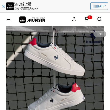
滿心線上購
開啟APP
立刻使用官方APP
0
1
/
10