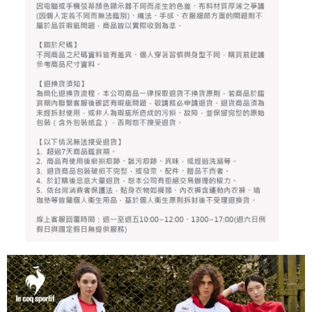
任。
免運費
４．使用「AFTEE先享後付」時，將依據個別帳號之用戶狀況，依本公司即
時審查核予不同之上限額度；若仍有額度不足之情形，本公司將視審查結果
離島宅配
請求用戶進行身份認證。
免運費
５．嚴禁一人註冊多個帳號或使用他人資訊註冊。若發現惡意使用之情形，
恩沛科技股份有限公司將有權停止該用戶之使用額度並採取法律行動。