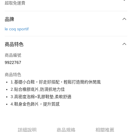
超取免運費
付款方式
品牌
信用卡一次付款
le coq sportif
超商取貨付款
商品特色
LINE Pay
商品編號
Apple Pay
9922767
街口支付
商品特色
悠遊付
1.基礎小白鞋，好走好搭配，輕鬆打造簡約休閒風
大哥付你分期
2.貼合橡膠底片,防滑抓地力佳
相關說明
3.高密度泡棉+乳膠鞋墊,柔軟舒適
【大哥付你分期使用說明】
4.鞋身金色飾片，提升質感
AFTEE先享後付
1.本服務由台灣大哥大提供，台灣大哥大用戶可立即使用無須另外申請。
2.付款方式選擇「大哥付你分期」，訂單成立後會自動跳轉到大哥付的交易
相關說明
流程，驗證手機門號後，選擇欲分期的期數、繳款截止日，確認付款後即完
【關於「AFTEE先享後付」】
成交易。
ATM付款
AFTEE先享後付是「在收到商品之後才付款」的支付方式。 讓您購物簡單
3.實際核准額度、可分期數及費用金額請依後續交易確認頁面所載為準。
詳細說明
商品規格
相關推薦
便利好安心！