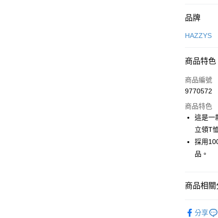
付款方式
品牌
信用卡一
HAZZYS
超商取貨
商品特色
LINE Pay
商品編號
Apple Pay
9770572
商品特色
街口支付
這是一
悠遊付
立領T
採用1
大哥付你
品。
相關說明
【大哥付
AFTEE先
1.本服務
2.付款方
相關說明
商品相關分
流程，驗
【關於「A
ATM付款
完成交易
AFTEE
🐕‍🦺 HAZZ
3.實際核
便利好安
分享
4.訂單成