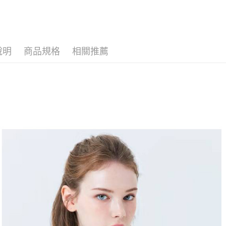
１．簡單
▶女裝
消。如遇
２．便利
運送方式
無法說明
🐕‍🦺 HAZZ
３．安心
【繳款方
全家取貨
1.分期款
【「AFT
醒簡訊。
免運費
１．於結帳
說明
商品規格
相關推薦
2.透過簡
付」結帳
帳／街口支
付款後全
２．訂單
３．收到繳
免運費
【注意事
／ATM／
1.本服務
※ 請注意
萊爾富取
用戶於交
絡購買商品
款買賣價
先享後付
免運費
2.基於同
※ 交易是
資料（包
是否繳費成
付款後萊
用，由本
付客戶支
免運費
3.完整用
【注意事
7-11取貨
１．透過由
交易，需
免運費
求債權轉
２．關於
付款後7-1
https://aft
免運費
３．未成
「AFTE