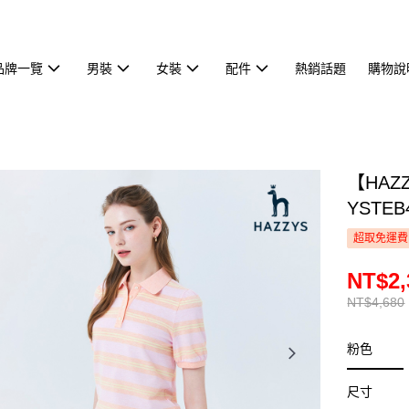
品牌一覽
男裝
女裝
配件
熱銷話題
購物說
【HAZ
YSTEB
超取免運費
NT$2,
NT$4,680
粉色
尺寸