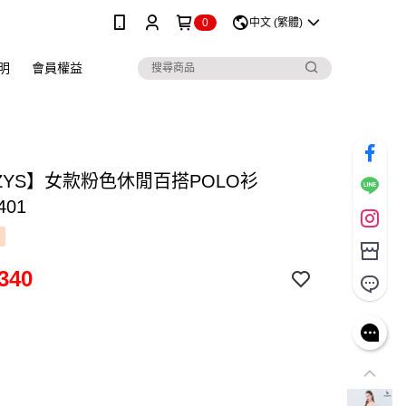
0
中文 (繁體)
明
會員權益
ZYS】女款粉色休閒百搭POLO衫
401
340