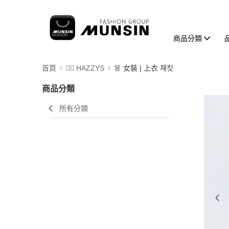
商品分類
首頁
🐕‍🦺 HAZZYS
👗 女裝 | 上衣 재킷
商品分類
所有分類