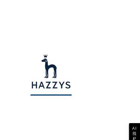
AFTEE先享後付」時，將依據個別帳號之用戶狀況，依本公司
核予不同之上限額度；若仍有額度不足之情形，本公司將視審查
用戶進行身份認證。
一人註冊多個帳號或使用他人資訊註冊。若發現惡意使用之情
科技股份有限公司將有權停止該用戶之使用額度並採取法律行
AI
找
尺