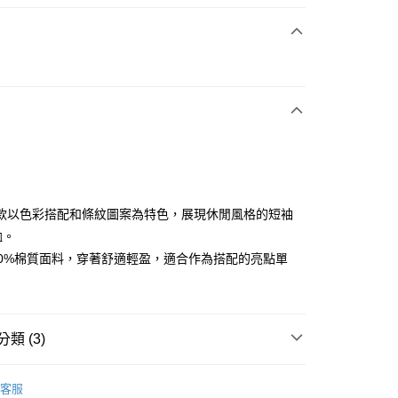
次付款
付款
款以色彩搭配和條紋圖案為特色，展現休閒風格的短袖
恤。
00%棉質面料，穿著舒適輕盈，適合作為搭配的亮點單
分期
你分期使用說明】
享後付
由台灣大哥大提供，台灣大哥大用戶可立即使用無須另外申請。
式選擇「大哥付你分期」，訂單成立後會自動跳轉到大哥付的交易
類 (3)
證手機門號後，選擇欲分期的期數、繳款截止日，確認付款後即
FTEE先享後付」】
。
先享後付是「在收到商品之後才付款」的支付方式。 讓您購物簡單
YS
👗 女裝 | 上衣 재킷
准額度、可分期數及費用金額請依後續交易確認頁面所載為準。
心！
客服
立30分鐘內，如未前往確認交易或遇審核未通過，訂單將自動取