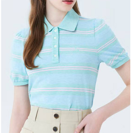
宅配
任。
４．使用「
免運費
即時審查
結果請求
離島宅配
５．嚴禁
免運費
形，恩沛
動。