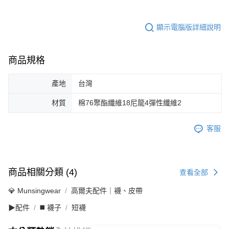
顯示電腦版詳細說明
商品規格
產地
台灣
材質
棉76聚酯纖維18尼龍4彈性纖維2
客服
商品相關分類 (4)
查看全部
💎 Munsingwear
高爾夫配件｜襪、皮帶
▶配件
◼️ 襪子
短襪