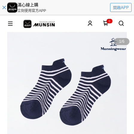
滿心線上購
開啟APP
立刻使用官方APP
0
1
/
6