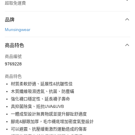
超取免運費
付款方式
品牌
信用卡一次付款
Munsingwear
超商取貨付款
商品特色
LINE Pay
商品編號
Apple Pay
9769228
街口支付
商品特色
悠遊付
材質柔軟舒適、延展性&抗皺性佳
大哥付你分期
木質纖維吸濕透氣、抗菌、防塵蟎
相關說明
強化襪口穩定性、延長襪子壽命
【大哥付你分期使用說明】
具抑菌除臭、抵抗UVA&UVB
AFTEE先享後付
1.本服務由台灣大哥大提供，台灣大哥大用戶可立即使用無須另外申請。
一體成型設計無異物感並提升腳趾舒適度
2.付款方式選擇「大哥付你分期」，訂單成立後會自動跳轉到大哥付的交易
相關說明
流程，驗證手機門號後，選擇欲分期的期數、繳款截止日，確認付款後即完
腳底&腳跟加厚，毛巾襪底增加密度氣墊設計
【關於「AFTEE先享後付」】
成交易。
ATM付款
AFTEE先享後付是「在收到商品之後才付款」的支付方式。 讓您購物簡單
可以避震、抗壓緩衝激烈運動造成的傷害
3.實際核准額度、可分期數及費用金額請依後續交易確認頁面所載為準。
便利好安心！