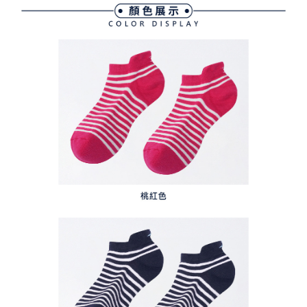
任。
免運費
４．使用「AFTEE先享後付」時，將依據個別帳號之用戶狀況，依本公司即
時審查核予不同之上限額度；若仍有額度不足之情形，本公司將視審查結果
離島宅配
請求用戶進行身份認證。
免運費
５．嚴禁一人註冊多個帳號或使用他人資訊註冊。若發現惡意使用之情形，
恩沛科技股份有限公司將有權停止該用戶之使用額度並採取法律行動。