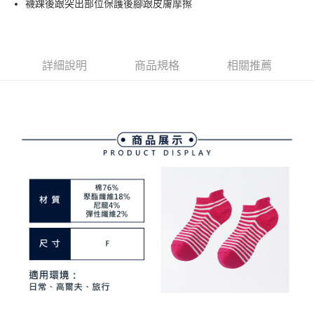
襪踝後跟突出部位保護後腳跟皮膚摩擦
4.訂單成立30分鐘內，如未前往確認交易或遇審核未通過，訂單將自動取
１．簡單：不需註冊會員、不需綁卡、不需儲值。
運送方式
消。如遇「轉專審核」未通過狀況，表示未達大哥付你分期系統評分，恕無
２．便利：只要手機號碼，簡訊認證，即可結帳。
法說明評估內容。
３．安心：先確認商品／服務後，再付款。
全家取貨付款
【繳款方式說明】
1.分期款項不併入電信帳單，「大哥付你分期」於每月結算日後寄送繳費提
免運費
【「AFTEE先享後付」結帳流程】
詳細說明
商品規格
相關推薦
醒簡訊。
１．於結帳方式選擇「AFTEE先享後付」後，將跳轉至「AFTEE先享後付」
2.透過簡訊連結打開帳單後，可選擇「超商條碼／台灣大直營門市／銀行轉
付款後全家取貨
結帳頁面，進行簡訊認證並確認金額後，即可完成結帳。
帳／街口支付／iPASS MONEY」等通路繳費。
２．訂單成立數日內，您將收到繳費通知簡訊。
免運費
３．收到繳費通知簡訊後14天內，點擊此簡訊中的連結，可透過四大超商／
【注意事項】
ATM／網路銀行／等多元方式進行付款，方視為交易完成。
萊爾富取貨付款
1.本服務係由「台灣大哥大股份有限公司」（以下簡稱本公司）所提供，讓
※ 請注意：結帳手續完成當下不需立刻繳費，但若您需要取消訂單，請聯絡
用戶於交易時，得透過本服務購買商品或服務，並由商店將買賣／分期付款
免運費
購買商品的店家。未經商家同意取消之訂單仍視為有效，需透過AFTEE先享
買賣價金債權讓與本公司後，依約使用本公司帳單繳交帳款。
後付繳納相關費用。
2.基於同意付款使用「大哥付你分期」之契約關係目的，商店將以您的個人
付款後萊爾富取貨
※ 交易是否成功請以「AFTEE先享後付 」之結帳頁面顯示為準，若有關於
資料（包含姓名、電話或地址）提供予台灣大哥大進項蒐集、處理及利用，
是否繳費成功／繳費後需取消欲退款等相關疑問，請聯繫「AFTEE先享後付
免運費
由本公司與您本人進行分期帳單所需資料之確認、核對及更正。
客戶支援中心」
https://netprotections.freshdesk.com/support/home
3.完整用戶服務條款，請詳閱以下連結：
https://oppay.tw/userRule
7-11取貨付款
【注意事項】
１．透過由恩沛科技股份有限公司提供之「AFTEE先享後付」服務完成之交
免運費
易，需依本服務之必要範圍內提供個人資料，並將交易相關給付款項請求債
權轉讓予恩沛科技股份有限公司。
付款後7-11取貨
２．關於個人資料處理事宜，請瀏覽以下網址：
免運費
https://aftee.tw/terms/#terms3
３．未成年的使用者請事先徵得法定代理人或監護人之同意方可使用
宅配
「AFTEE先享後付」，若未經同意申辦者引起之損失，本公司不負相關責