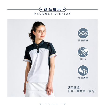
免運費
【「AFTEE先享後付」結帳流程】
醒簡訊。
１．於結帳方式選擇「AFTEE先享後付」後，將跳轉至「AFTEE先享後付」
2.透過簡訊連結打開帳單後，可選擇「超商條碼／台灣大直營門市／銀行轉
付款後全家取貨
結帳頁面，進行簡訊認證並確認金額後，即可完成結帳。
帳／街口支付／iPASS MONEY」等通路繳費。
２．訂單成立數日內，您將收到繳費通知簡訊。
免運費
３．收到繳費通知簡訊後14天內，點擊此簡訊中的連結，可透過四大超商／
【注意事項】
ATM／網路銀行／等多元方式進行付款，方視為交易完成。
萊爾富取貨付款
1.本服務係由「台灣大哥大股份有限公司」（以下簡稱本公司）所提供，讓
※ 請注意：結帳手續完成當下不需立刻繳費，但若您需要取消訂單，請聯絡
用戶於交易時，得透過本服務購買商品或服務，並由商店將買賣／分期付款
免運費
購買商品的店家。未經商家同意取消之訂單仍視為有效，需透過AFTEE先享
買賣價金債權讓與本公司後，依約使用本公司帳單繳交帳款。
後付繳納相關費用。
2.基於同意付款使用「大哥付你分期」之契約關係目的，商店將以您的個人
付款後萊爾富取貨
※ 交易是否成功請以「AFTEE先享後付 」之結帳頁面顯示為準，若有關於
資料（包含姓名、電話或地址）提供予台灣大哥大進項蒐集、處理及利用，
是否繳費成功／繳費後需取消欲退款等相關疑問，請聯繫「AFTEE先享後付
免運費
由本公司與您本人進行分期帳單所需資料之確認、核對及更正。
客戶支援中心」
https://netprotections.freshdesk.com/support/home
3.完整用戶服務條款，請詳閱以下連結：
https://oppay.tw/userRule
7-11取貨付款
【注意事項】
１．透過由恩沛科技股份有限公司提供之「AFTEE先享後付」服務完成之交
免運費
易，需依本服務之必要範圍內提供個人資料，並將交易相關給付款項請求債
權轉讓予恩沛科技股份有限公司。
付款後7-11取貨
２．關於個人資料處理事宜，請瀏覽以下網址：
免運費
https://aftee.tw/terms/#terms3
３．未成年的使用者請事先徵得法定代理人或監護人之同意方可使用
宅配
「AFTEE先享後付」，若未經同意申辦者引起之損失，本公司不負相關責
任。
免運費
４．使用「AFTEE先享後付」時，將依據個別帳號之用戶狀況，依本公司即
時審查核予不同之上限額度；若仍有額度不足之情形，本公司將視審查結果
離島宅配
請求用戶進行身份認證。