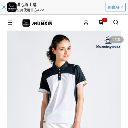
滿心線上購
開啟APP
立刻使用官方APP
0
1
/
10