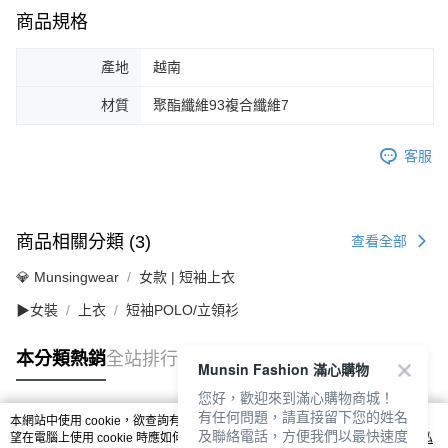
商品規格
產地
越南
材質
聚酯纖維93複合纖維7
客服
商品相關分類 (3)
查看全部
💎 Munsingwear
女款 | 短袖上衣
▶女裝
上衣
短袖POLO/立領衫
本分類熱銷
全站排行
Munsin Fashion 滿心購物
您好，歡迎來到滿心購物商城！
有任何問題，請直接留下您的姓名
本網站中使用 cookie，欲查詢有關本網站使用 cookie 方式之詳情，及若您不希
及聯絡電話，方便我們以最快速度
熱門標籤
望在電腦上使用 cookie 時應如何變更電腦的 cookie 設定，請參閱本網站「
隱私