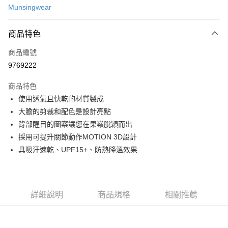
Munsingwear
超商取貨付款
商品特色
LINE Pay
商品編號
Apple Pay
9769222
街口支付
商品特色
悠遊付
使用透氣且快乾的材質製成
大哥付你分期
大膽的剪裁和配色是設計亮點
相關說明
背部醒目的圖案讓您在果嶺脫穎而出
【大哥付你分期使用說明】
採用可提升關節動作MOTION 3D設計
AFTEE先享後付
1.本服務由台灣大哥大提供，台灣大哥大用戶可立即使用無須另外申請。
具吸汗速乾、UPF15+、防熱降溫效果
2.付款方式選擇「大哥付你分期」，訂單成立後會自動跳轉到大哥付的交易
相關說明
流程，驗證手機門號後，選擇欲分期的期數、繳款截止日，確認付款後即完
【關於「AFTEE先享後付」】
成交易。
ATM付款
AFTEE先享後付是「在收到商品之後才付款」的支付方式。 讓您購物簡單
3.實際核准額度、可分期數及費用金額請依後續交易確認頁面所載為準。
便利好安心！
4.訂單成立30分鐘內，如未前往確認交易或遇審核未通過，訂單將自動取
１．簡單：不需註冊會員、不需綁卡、不需儲值。
詳細說明
商品規格
相關推薦
運送方式
消。如遇「轉專審核」未通過狀況，表示未達大哥付你分期系統評分，恕無
２．便利：只要手機號碼，簡訊認證，即可結帳。
法說明評估內容。
３．安心：先確認商品／服務後，再付款。
全家取貨付款
【繳款方式說明】
1.分期款項不併入電信帳單，「大哥付你分期」於每月結算日後寄送繳費提