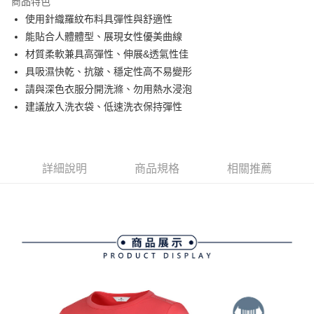
商品特色
悠遊付
使用針織羅紋布料具彈性與舒適性
大哥付你分期
能貼合人體體型、展現女性優美曲線
相關說明
材質柔軟兼具高彈性、伸展&透氣性佳
【大哥付你分期使用說明】
具吸濕快乾、抗皺、穩定性高不易變形
AFTEE先享後付
1.本服務由台灣大哥大提供，台灣大哥大用戶可立即使用無須另外申請。
請與深色衣服分開洗滌、勿用熱水浸泡
2.付款方式選擇「大哥付你分期」，訂單成立後會自動跳轉到大哥付的交易
相關說明
流程，驗證手機門號後，選擇欲分期的期數、繳款截止日，確認付款後即完
建議放入洗衣袋、低速洗衣保持彈性
【關於「AFTEE先享後付」】
成交易。
ATM付款
AFTEE先享後付是「在收到商品之後才付款」的支付方式。 讓您購物簡單
3.實際核准額度、可分期數及費用金額請依後續交易確認頁面所載為準。
便利好安心！
4.訂單成立30分鐘內，如未前往確認交易或遇審核未通過，訂單將自動取
１．簡單：不需註冊會員、不需綁卡、不需儲值。
運送方式
消。如遇「轉專審核」未通過狀況，表示未達大哥付你分期系統評分，恕無
２．便利：只要手機號碼，簡訊認證，即可結帳。
法說明評估內容。
詳細說明
商品規格
相關推薦
３．安心：先確認商品／服務後，再付款。
全家取貨付款
【繳款方式說明】
1.分期款項不併入電信帳單，「大哥付你分期」於每月結算日後寄送繳費提
免運費
【「AFTEE先享後付」結帳流程】
醒簡訊。
１．於結帳方式選擇「AFTEE先享後付」後，將跳轉至「AFTEE先享後付」
2.透過簡訊連結打開帳單後，可選擇「超商條碼／台灣大直營門市／銀行轉
付款後全家取貨
結帳頁面，進行簡訊認證並確認金額後，即可完成結帳。
帳／街口支付／iPASS MONEY」等通路繳費。
２．訂單成立數日內，您將收到繳費通知簡訊。
免運費
３．收到繳費通知簡訊後14天內，點擊此簡訊中的連結，可透過四大超商／
【注意事項】
ATM／網路銀行／等多元方式進行付款，方視為交易完成。
萊爾富取貨付款
1.本服務係由「台灣大哥大股份有限公司」（以下簡稱本公司）所提供，讓
※ 請注意：結帳手續完成當下不需立刻繳費，但若您需要取消訂單，請聯絡
用戶於交易時，得透過本服務購買商品或服務，並由商店將買賣／分期付款
免運費
購買商品的店家。未經商家同意取消之訂單仍視為有效，需透過AFTEE先享
買賣價金債權讓與本公司後，依約使用本公司帳單繳交帳款。
後付繳納相關費用。
2.基於同意付款使用「大哥付你分期」之契約關係目的，商店將以您的個人
付款後萊爾富取貨
※ 交易是否成功請以「AFTEE先享後付 」之結帳頁面顯示為準，若有關於