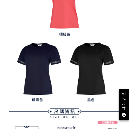
AI
找
尺
寸