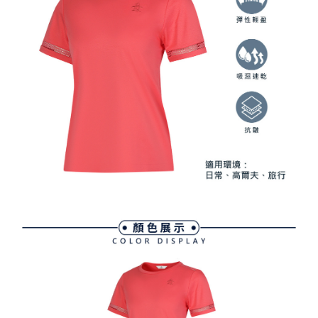
資料（包含姓名、電話或地址）提供予台灣大哥大進項蒐集、處理及利用，
是否繳費成功／繳費後需取消欲退款等相關疑問，請聯繫「AFTEE先享後付
免運費
由本公司與您本人進行分期帳單所需資料之確認、核對及更正。
客戶支援中心」
https://netprotections.freshdesk.com/support/home
3.完整用戶服務條款，請詳閱以下連結：
https://oppay.tw/userRule
7-11取貨付款
【注意事項】
１．透過由恩沛科技股份有限公司提供之「AFTEE先享後付」服務完成之交
免運費
易，需依本服務之必要範圍內提供個人資料，並將交易相關給付款項請求債
權轉讓予恩沛科技股份有限公司。
付款後7-11取貨
２．關於個人資料處理事宜，請瀏覽以下網址：
免運費
https://aftee.tw/terms/#terms3
３．未成年的使用者請事先徵得法定代理人或監護人之同意方可使用
宅配
「AFTEE先享後付」，若未經同意申辦者引起之損失，本公司不負相關責
任。
免運費
４．使用「AFTEE先享後付」時，將依據個別帳號之用戶狀況，依本公司即
時審查核予不同之上限額度；若仍有額度不足之情形，本公司將視審查結果
離島宅配
請求用戶進行身份認證。
免運費
５．嚴禁一人註冊多個帳號或使用他人資訊註冊。若發現惡意使用之情形，
恩沛科技股份有限公司將有權停止該用戶之使用額度並採取法律行動。