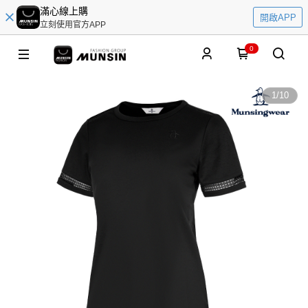
滿心線上購
開啟APP
立刻使用官方APP
0
1
/
10