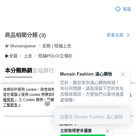
客服
商品相關分類 (3)
查看全部
💎 Munsingwear
女款 | 短袖上衣
▶女裝
上衣
短袖POLO/立領衫
本分類熱銷
全站排行
Munsin Fashion 滿心購物
您好，歡迎來到滿心購物商城！
有任何問題，請直接留下您的姓名
本網站中使用 cookie，欲查詢有關本網站使用 cookie 方式之詳情，及若您不希
及聯絡電話，方便我們以最快速度
熱門標籤
望在電腦上使用 cookie 時應如何變更電腦的 cookie 設定，請參閱本網站「
隱私
處理喔~
權條款
」之 Cookie 聲明。您繼續使用本網站即表示您同意本公司得按本網站使
用條款之 Cookie 聲明使用 cookie。
了解更多 >
回覆至 Munsin Fashion 滿心購物
我知道了
立即取得更多優惠