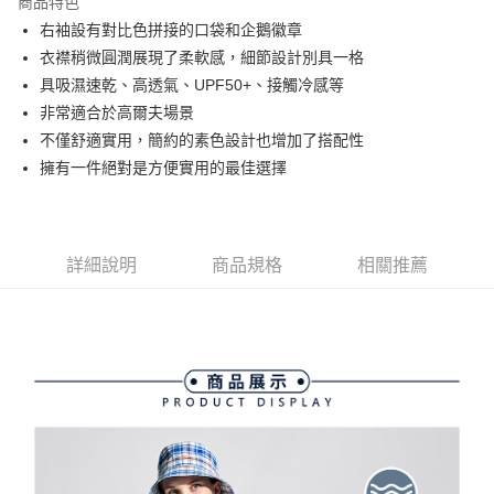
商品特色
悠遊付
右袖設有對比色拼接的口袋和企鵝徽章
大哥付你分期
衣襟稍微圓潤展現了柔軟感，細節設計別具一格
相關說明
具吸濕速乾、高透氣、UPF50+、接觸冷感等
【大哥付你分期使用說明】
非常適合於高爾夫場景
AFTEE先享後付
1.本服務由台灣大哥大提供，台灣大哥大用戶可立即使用無須另外申請。
不僅舒適實用，簡約的素色設計也增加了搭配性
2.付款方式選擇「大哥付你分期」，訂單成立後會自動跳轉到大哥付的交易
相關說明
流程，驗證手機門號後，選擇欲分期的期數、繳款截止日，確認付款後即完
擁有一件絕對是方便實用的最佳選擇
【關於「AFTEE先享後付」】
成交易。
ATM付款
AFTEE先享後付是「在收到商品之後才付款」的支付方式。 讓您購物簡單
3.實際核准額度、可分期數及費用金額請依後續交易確認頁面所載為準。
便利好安心！
4.訂單成立30分鐘內，如未前往確認交易或遇審核未通過，訂單將自動取
１．簡單：不需註冊會員、不需綁卡、不需儲值。
運送方式
消。如遇「轉專審核」未通過狀況，表示未達大哥付你分期系統評分，恕無
２．便利：只要手機號碼，簡訊認證，即可結帳。
法說明評估內容。
詳細說明
商品規格
相關推薦
３．安心：先確認商品／服務後，再付款。
全家取貨付款
【繳款方式說明】
1.分期款項不併入電信帳單，「大哥付你分期」於每月結算日後寄送繳費提
免運費
【「AFTEE先享後付」結帳流程】
醒簡訊。
１．於結帳方式選擇「AFTEE先享後付」後，將跳轉至「AFTEE先享後付」
2.透過簡訊連結打開帳單後，可選擇「超商條碼／台灣大直營門市／銀行轉
付款後全家取貨
結帳頁面，進行簡訊認證並確認金額後，即可完成結帳。
帳／街口支付／iPASS MONEY」等通路繳費。
２．訂單成立數日內，您將收到繳費通知簡訊。
免運費
３．收到繳費通知簡訊後14天內，點擊此簡訊中的連結，可透過四大超商／
【注意事項】
ATM／網路銀行／等多元方式進行付款，方視為交易完成。
萊爾富取貨付款
1.本服務係由「台灣大哥大股份有限公司」（以下簡稱本公司）所提供，讓
※ 請注意：結帳手續完成當下不需立刻繳費，但若您需要取消訂單，請聯絡
用戶於交易時，得透過本服務購買商品或服務，並由商店將買賣／分期付款
免運費
購買商品的店家。未經商家同意取消之訂單仍視為有效，需透過AFTEE先享
買賣價金債權讓與本公司後，依約使用本公司帳單繳交帳款。
後付繳納相關費用。
2.基於同意付款使用「大哥付你分期」之契約關係目的，商店將以您的個人
付款後萊爾富取貨
※ 交易是否成功請以「AFTEE先享後付 」之結帳頁面顯示為準，若有關於