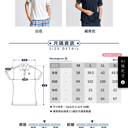
AI
找
尺
寸