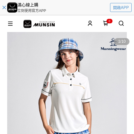
滿心線上購
開啟APP
立刻使用官方APP
0
1
/
10