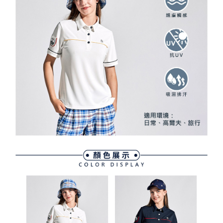
資料（包含姓名、電話或地址）提供予台灣大哥大進項蒐集、處理及利用，
是否繳費成功／繳費後需取消欲退款等相關疑問，請聯繫「AFTEE先享後付
免運費
由本公司與您本人進行分期帳單所需資料之確認、核對及更正。
客戶支援中心」
https://netprotections.freshdesk.com/support/home
3.完整用戶服務條款，請詳閱以下連結：
https://oppay.tw/userRule
7-11取貨付款
【注意事項】
１．透過由恩沛科技股份有限公司提供之「AFTEE先享後付」服務完成之交
免運費
易，需依本服務之必要範圍內提供個人資料，並將交易相關給付款項請求債
權轉讓予恩沛科技股份有限公司。
付款後7-11取貨
２．關於個人資料處理事宜，請瀏覽以下網址：
免運費
https://aftee.tw/terms/#terms3
３．未成年的使用者請事先徵得法定代理人或監護人之同意方可使用
宅配
「AFTEE先享後付」，若未經同意申辦者引起之損失，本公司不負相關責
任。
免運費
４．使用「AFTEE先享後付」時，將依據個別帳號之用戶狀況，依本公司即
時審查核予不同之上限額度；若仍有額度不足之情形，本公司將視審查結果
離島宅配
請求用戶進行身份認證。
免運費
５．嚴禁一人註冊多個帳號或使用他人資訊註冊。若發現惡意使用之情形，
恩沛科技股份有限公司將有權停止該用戶之使用額度並採取法律行動。