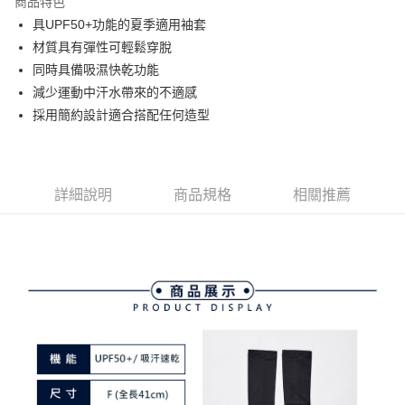
商品特色
悠遊付
具UPF50+功能的夏季適用袖套
大哥付你分期
材質具有彈性可輕鬆穿脫
相關說明
同時具備吸濕快乾功能
【大哥付你分期使用說明】
減少運動中汗水帶來的不適感
AFTEE先享後付
1.本服務由台灣大哥大提供，台灣大哥大用戶可立即使用無須另外申請。
採用簡約設計適合搭配任何造型
2.付款方式選擇「大哥付你分期」，訂單成立後會自動跳轉到大哥付的交易
相關說明
流程，驗證手機門號後，選擇欲分期的期數、繳款截止日，確認付款後即完
【關於「AFTEE先享後付」】
成交易。
ATM付款
AFTEE先享後付是「在收到商品之後才付款」的支付方式。 讓您購物簡單
3.實際核准額度、可分期數及費用金額請依後續交易確認頁面所載為準。
便利好安心！
4.訂單成立30分鐘內，如未前往確認交易或遇審核未通過，訂單將自動取
１．簡單：不需註冊會員、不需綁卡、不需儲值。
詳細說明
商品規格
相關推薦
運送方式
消。如遇「轉專審核」未通過狀況，表示未達大哥付你分期系統評分，恕無
２．便利：只要手機號碼，簡訊認證，即可結帳。
法說明評估內容。
３．安心：先確認商品／服務後，再付款。
全家取貨付款
【繳款方式說明】
1.分期款項不併入電信帳單，「大哥付你分期」於每月結算日後寄送繳費提
免運費
【「AFTEE先享後付」結帳流程】
醒簡訊。
１．於結帳方式選擇「AFTEE先享後付」後，將跳轉至「AFTEE先享後付」
2.透過簡訊連結打開帳單後，可選擇「超商條碼／台灣大直營門市／銀行轉
付款後全家取貨
結帳頁面，進行簡訊認證並確認金額後，即可完成結帳。
帳／街口支付／iPASS MONEY」等通路繳費。
２．訂單成立數日內，您將收到繳費通知簡訊。
免運費
３．收到繳費通知簡訊後14天內，點擊此簡訊中的連結，可透過四大超商／
【注意事項】
ATM／網路銀行／等多元方式進行付款，方視為交易完成。
萊爾富取貨付款
1.本服務係由「台灣大哥大股份有限公司」（以下簡稱本公司）所提供，讓
※ 請注意：結帳手續完成當下不需立刻繳費，但若您需要取消訂單，請聯絡
用戶於交易時，得透過本服務購買商品或服務，並由商店將買賣／分期付款
免運費
購買商品的店家。未經商家同意取消之訂單仍視為有效，需透過AFTEE先享
買賣價金債權讓與本公司後，依約使用本公司帳單繳交帳款。
後付繳納相關費用。
2.基於同意付款使用「大哥付你分期」之契約關係目的，商店將以您的個人
付款後萊爾富取貨
※ 交易是否成功請以「AFTEE先享後付 」之結帳頁面顯示為準，若有關於