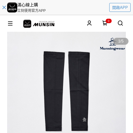
滿心線上購
開啟APP
立刻使用官方APP
0
1
/
5