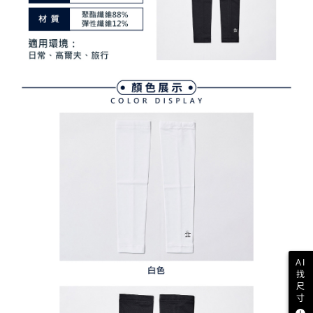
資料（包含姓名、電話或地址）提供予台灣大哥大進項蒐集、處理及利用，
是否繳費成功／繳費後需取消欲退款等相關疑問，請聯繫「AFTEE先享後付
免運費
由本公司與您本人進行分期帳單所需資料之確認、核對及更正。
客戶支援中心」
https://netprotections.freshdesk.com/support/home
3.完整用戶服務條款，請詳閱以下連結：
https://oppay.tw/userRule
7-11取貨付款
【注意事項】
１．透過由恩沛科技股份有限公司提供之「AFTEE先享後付」服務完成之交
免運費
易，需依本服務之必要範圍內提供個人資料，並將交易相關給付款項請求債
權轉讓予恩沛科技股份有限公司。
付款後7-11取貨
２．關於個人資料處理事宜，請瀏覽以下網址：
免運費
https://aftee.tw/terms/#terms3
３．未成年的使用者請事先徵得法定代理人或監護人之同意方可使用
宅配
「AFTEE先享後付」，若未經同意申辦者引起之損失，本公司不負相關責
任。
免運費
４．使用「AFTEE先享後付」時，將依據個別帳號之用戶狀況，依本公司即
時審查核予不同之上限額度；若仍有額度不足之情形，本公司將視審查結果
離島宅配
請求用戶進行身份認證。
免運費
５．嚴禁一人註冊多個帳號或使用他人資訊註冊。若發現惡意使用之情形，
恩沛科技股份有限公司將有權停止該用戶之使用額度並採取法律行動。
AI
找
尺
寸