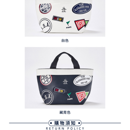
任。
免運費
４．使用「AFTEE先享後付」時，將依據個別帳號之用戶狀況，依本公司即
時審查核予不同之上限額度；若仍有額度不足之情形，本公司將視審查結果
離島宅配
請求用戶進行身份認證。
免運費
５．嚴禁一人註冊多個帳號或使用他人資訊註冊。若發現惡意使用之情形，
恩沛科技股份有限公司將有權停止該用戶之使用額度並採取法律行動。