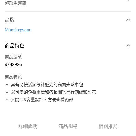
超取免運費
付款方式
品牌
信用卡一次付款
Munsingwear
超商取貨付款
商品特色
LINE Pay
商品編號
Apple Pay
9742926
街口支付
商品特色
悠遊付
具有明快活潑設計魅力的高爾夫球車包
大哥付你分期
以可愛的企鵝圖標和各種圖案進行刺繍和印花
相關說明
大開口&容量設計，方便查看內部
【大哥付你分期使用說明】
AFTEE先享後付
1.本服務由台灣大哥大提供，台灣大哥大用戶可立即使用無須另外申請。
2.付款方式選擇「大哥付你分期」，訂單成立後會自動跳轉到大哥付的交易
相關說明
流程，驗證手機門號後，選擇欲分期的期數、繳款截止日，確認付款後即完
【關於「AFTEE先享後付」】
詳細說明
商品規格
相關推薦
成交易。
ATM付款
AFTEE先享後付是「在收到商品之後才付款」的支付方式。 讓您購物簡單
3.實際核准額度、可分期數及費用金額請依後續交易確認頁面所載為準。
便利好安心！