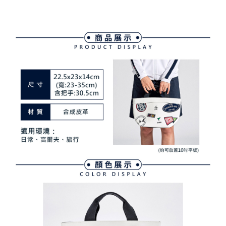
4.訂單成立30分鐘內，如未前往確認交易或遇審核未通過，訂單將自動取
１．簡單：不需註冊會員、不需綁卡、不需儲值。
運送方式
消。如遇「轉專審核」未通過狀況，表示未達大哥付你分期系統評分，恕無
２．便利：只要手機號碼，簡訊認證，即可結帳。
法說明評估內容。
３．安心：先確認商品／服務後，再付款。
全家取貨付款
【繳款方式說明】
1.分期款項不併入電信帳單，「大哥付你分期」於每月結算日後寄送繳費提
免運費
【「AFTEE先享後付」結帳流程】
醒簡訊。
１．於結帳方式選擇「AFTEE先享後付」後，將跳轉至「AFTEE先享後付」
2.透過簡訊連結打開帳單後，可選擇「超商條碼／台灣大直營門市／銀行轉
付款後全家取貨
結帳頁面，進行簡訊認證並確認金額後，即可完成結帳。
帳／街口支付／iPASS MONEY」等通路繳費。
２．訂單成立數日內，您將收到繳費通知簡訊。
免運費
３．收到繳費通知簡訊後14天內，點擊此簡訊中的連結，可透過四大超商／
【注意事項】
ATM／網路銀行／等多元方式進行付款，方視為交易完成。
萊爾富取貨付款
1.本服務係由「台灣大哥大股份有限公司」（以下簡稱本公司）所提供，讓
※ 請注意：結帳手續完成當下不需立刻繳費，但若您需要取消訂單，請聯絡
用戶於交易時，得透過本服務購買商品或服務，並由商店將買賣／分期付款
免運費
購買商品的店家。未經商家同意取消之訂單仍視為有效，需透過AFTEE先享
買賣價金債權讓與本公司後，依約使用本公司帳單繳交帳款。
後付繳納相關費用。
2.基於同意付款使用「大哥付你分期」之契約關係目的，商店將以您的個人
付款後萊爾富取貨
※ 交易是否成功請以「AFTEE先享後付 」之結帳頁面顯示為準，若有關於
資料（包含姓名、電話或地址）提供予台灣大哥大進項蒐集、處理及利用，
是否繳費成功／繳費後需取消欲退款等相關疑問，請聯繫「AFTEE先享後付
免運費
由本公司與您本人進行分期帳單所需資料之確認、核對及更正。
客戶支援中心」
https://netprotections.freshdesk.com/support/home
3.完整用戶服務條款，請詳閱以下連結：
https://oppay.tw/userRule
7-11取貨付款
【注意事項】
１．透過由恩沛科技股份有限公司提供之「AFTEE先享後付」服務完成之交
免運費
易，需依本服務之必要範圍內提供個人資料，並將交易相關給付款項請求債
權轉讓予恩沛科技股份有限公司。
付款後7-11取貨
２．關於個人資料處理事宜，請瀏覽以下網址：
免運費
https://aftee.tw/terms/#terms3
３．未成年的使用者請事先徵得法定代理人或監護人之同意方可使用
宅配
「AFTEE先享後付」，若未經同意申辦者引起之損失，本公司不負相關責