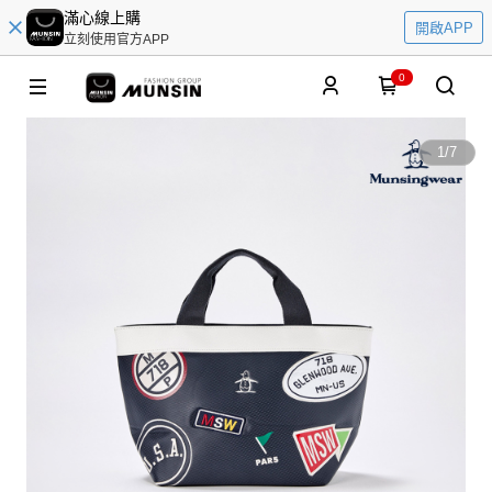
滿心線上購
開啟APP
立刻使用官方APP
0
1
/
7