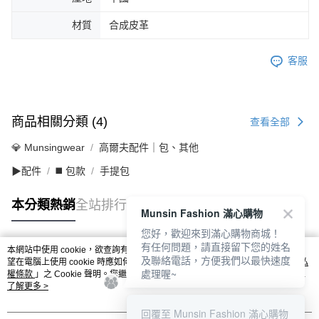
材質
合成皮革
客服
商品相關分類 (4)
查看全部
💎 Munsingwear
高爾夫配件｜包、其他
▶配件
◼️ 包款
手提包
本分類熱銷
全站排行
Munsin Fashion 滿心購物
您好，歡迎來到滿心購物商城！
有任何問題，請直接留下您的姓名
本網站中使用 cookie，欲查詢有關本網站使用 cookie 方式之詳情，及若您不希
及聯絡電話，方便我們以最快速度
熱門標籤
望在電腦上使用 cookie 時應如何變更電腦的 cookie 設定，請參閱本網站「
隱私
處理喔~
權條款
」之 Cookie 聲明。您繼續使用本網站即表示您同意本公司得按本網站使
用條款之 Cookie 聲明使用 cookie。
了解更多 >
回覆至 Munsin Fashion 滿心購物