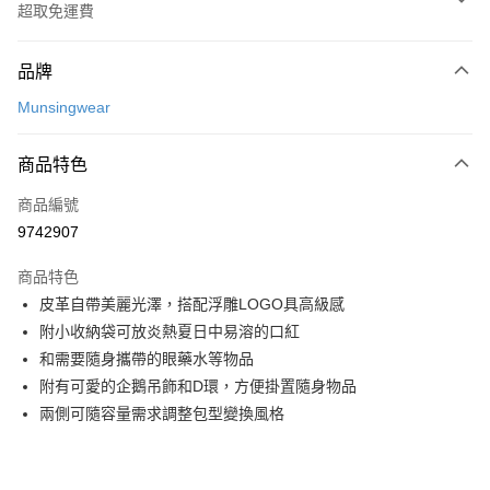
超取免運費
付款方式
品牌
信用卡一次付款
Munsingwear
超商取貨付款
商品特色
LINE Pay
商品編號
Apple Pay
9742907
街口支付
商品特色
悠遊付
皮革自帶美麗光澤，搭配浮雕LOGO具高級感
大哥付你分期
附小收納袋可放炎熱夏日中易溶的口紅
相關說明
和需要隨身攜帶的眼藥水等物品
【大哥付你分期使用說明】
附有可愛的企鵝吊飾和D環，方便掛置隨身物品
AFTEE先享後付
1.本服務由台灣大哥大提供，台灣大哥大用戶可立即使用無須另外申請。
兩側可隨容量需求調整包型變換風格
2.付款方式選擇「大哥付你分期」，訂單成立後會自動跳轉到大哥付的交易
相關說明
流程，驗證手機門號後，選擇欲分期的期數、繳款截止日，確認付款後即完
【關於「AFTEE先享後付」】
成交易。
ATM付款
AFTEE先享後付是「在收到商品之後才付款」的支付方式。 讓您購物簡單
3.實際核准額度、可分期數及費用金額請依後續交易確認頁面所載為準。
便利好安心！