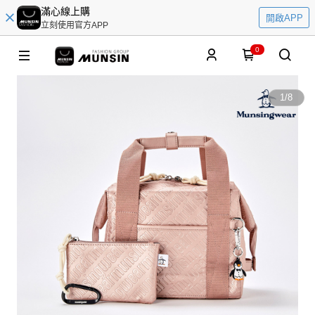
滿心線上購
開啟APP
立刻使用官方APP
0
1
/
8