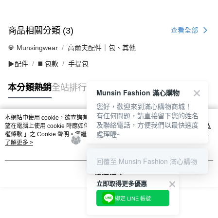
商品相關分類 (3)
查看全部
💎 Munsingwear
高爾夫配件｜包、其他
▶配件
◼️ 包款
手提包
本分類熱銷
全站排行
Munsin Fashion 滿心購物
您好，歡迎來到滿心購物商城！
有任何問題，請直接留下您的姓名
本網站中使用 cookie，欲查詢有關本網站使用 cookie 方式之詳情，及若您不希
及聯絡電話，方便我們以最快速度
熱門標籤
望在電腦上使用 cookie 時應如何變更電腦的 cookie 設定，請參閱本網站「
隱私
處理喔~
權條款
」之 Cookie 聲明。您繼續使用本網站即表示您同意本公司得按本網站使
用條款之 Cookie 聲明使用 cookie。
了解更多 >
回覆至 Munsin Fashion 滿心購物
我知道了
立即取得更多優惠
綁定 LINE 帳號