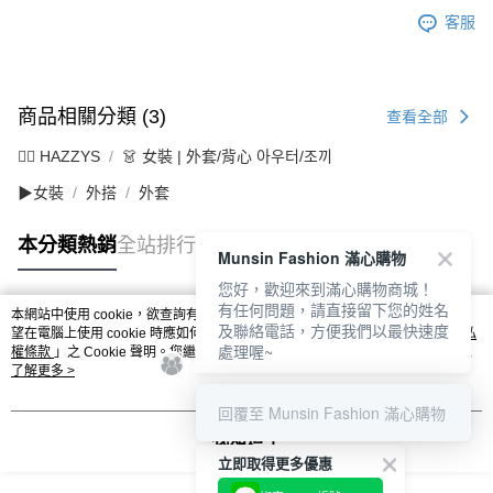
客服
商品相關分類 (3)
查看全部
🐕‍🦺 HAZZYS
👗 女裝 | 外套/背心 아우터/조끼
▶女裝
外搭
外套
本分類熱銷
全站排行
Munsin Fashion 滿心購物
您好，歡迎來到滿心購物商城！
有任何問題，請直接留下您的姓名
本網站中使用 cookie，欲查詢有關本網站使用 cookie 方式之詳情，及若您不希
及聯絡電話，方便我們以最快速度
熱門標籤
望在電腦上使用 cookie 時應如何變更電腦的 cookie 設定，請參閱本網站「
隱私
處理喔~
權條款
」之 Cookie 聲明。您繼續使用本網站即表示您同意本公司得按本網站使
用條款之 Cookie 聲明使用 cookie。
了解更多 >
回覆至 Munsin Fashion 滿心購物
我知道了
立即取得更多優惠