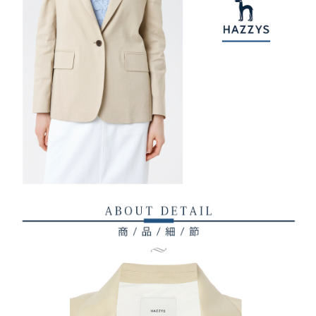
客戶支援中心」
https://netprotections.freshdesk.com/support/home
3.完整用戶服務條款，請詳閱以下連結：
https://oppay.tw/userRule
7-11取貨付款
【注意事項】
１．透過由恩沛科技股份有限公司提供之「AFTEE先享後付」服務完成之交
免運費
易，需依本服務之必要範圍內提供個人資料，並將交易相關給付款項請求債
權轉讓予恩沛科技股份有限公司。
付款後7-11取貨
２．關於個人資料處理事宜，請瀏覽以下網址：
免運費
https://aftee.tw/terms/#terms3
３．未成年的使用者請事先徵得法定代理人或監護人之同意方可使用
宅配
「AFTEE先享後付」，若未經同意申辦者引起之損失，本公司不負相關責
任。
免運費
４．使用「AFTEE先享後付」時，將依據個別帳號之用戶狀況，依本公司即
時審查核予不同之上限額度；若仍有額度不足之情形，本公司將視審查結果
離島宅配
請求用戶進行身份認證。
免運費
５．嚴禁一人註冊多個帳號或使用他人資訊註冊。若發現惡意使用之情形，
恩沛科技股份有限公司將有權停止該用戶之使用額度並採取法律行動。