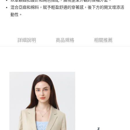
以單顆鈕扣設計和純色搭配，展現整潔外觀的長袖外套。
大哥付你分期
混合亞麻和棉料，賦予輕盈舒適的穿著感，後下方的開叉增添活
相關說明
動性。
【大哥付你分期使用說明】
AFTEE先享後付
1.本服務由台灣大哥大提供，台灣大哥大用戶可立即使用無須另外申請。
2.付款方式選擇「大哥付你分期」，訂單成立後會自動跳轉到大哥付的交易
相關說明
流程，驗證手機門號後，選擇欲分期的期數、繳款截止日，確認付款後即完
【關於「AFTEE先享後付」】
詳細說明
商品規格
相關推薦
成交易。
ATM付款
AFTEE先享後付是「在收到商品之後才付款」的支付方式。 讓您購物簡單
3.實際核准額度、可分期數及費用金額請依後續交易確認頁面所載為準。
便利好安心！
4.訂單成立30分鐘內，如未前往確認交易或遇審核未通過，訂單將自動取
１．簡單：不需註冊會員、不需綁卡、不需儲值。
運送方式
消。如遇「轉專審核」未通過狀況，表示未達大哥付你分期系統評分，恕無
２．便利：只要手機號碼，簡訊認證，即可結帳。
法說明評估內容。
３．安心：先確認商品／服務後，再付款。
全家取貨付款
【繳款方式說明】
1.分期款項不併入電信帳單，「大哥付你分期」於每月結算日後寄送繳費提
免運費
【「AFTEE先享後付」結帳流程】
醒簡訊。
１．於結帳方式選擇「AFTEE先享後付」後，將跳轉至「AFTEE先享後付」
2.透過簡訊連結打開帳單後，可選擇「超商條碼／台灣大直營門市／銀行轉
付款後全家取貨
結帳頁面，進行簡訊認證並確認金額後，即可完成結帳。
帳／街口支付／iPASS MONEY」等通路繳費。
２．訂單成立數日內，您將收到繳費通知簡訊。
免運費
３．收到繳費通知簡訊後14天內，點擊此簡訊中的連結，可透過四大超商／
【注意事項】
ATM／網路銀行／等多元方式進行付款，方視為交易完成。
萊爾富取貨付款
1.本服務係由「台灣大哥大股份有限公司」（以下簡稱本公司）所提供，讓
※ 請注意：結帳手續完成當下不需立刻繳費，但若您需要取消訂單，請聯絡
用戶於交易時，得透過本服務購買商品或服務，並由商店將買賣／分期付款
免運費
購買商品的店家。未經商家同意取消之訂單仍視為有效，需透過AFTEE先享
買賣價金債權讓與本公司後，依約使用本公司帳單繳交帳款。
後付繳納相關費用。
2.基於同意付款使用「大哥付你分期」之契約關係目的，商店將以您的個人
付款後萊爾富取貨
※ 交易是否成功請以「AFTEE先享後付 」之結帳頁面顯示為準，若有關於
資料（包含姓名、電話或地址）提供予台灣大哥大進項蒐集、處理及利用，
是否繳費成功／繳費後需取消欲退款等相關疑問，請聯繫「AFTEE先享後付
免運費
由本公司與您本人進行分期帳單所需資料之確認、核對及更正。