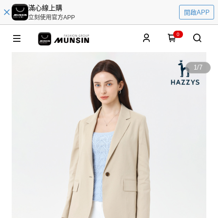
滿心線上購
開啟APP
立刻使用官方APP
0
1
/
7