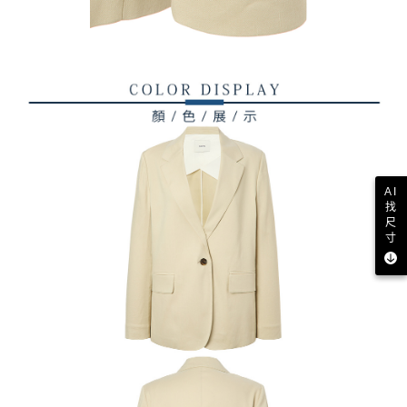
AI
找
尺
寸