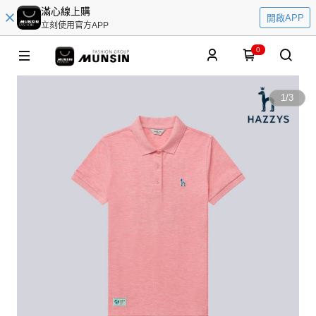
滿心線上購
開啟APP
立刻使用官方APP
0
1
/
3