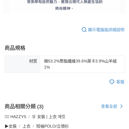
顯示電腦版詳細說明
商品規格
材質
棉53.2%聚酯纖維39.6%萊卡3.9%山羊絨
1%
客服
商品相關分類 (3)
查看全部
🐕‍🦺 HAZZYS
👗 女裝 | 上衣 재킷
▶女裝
上衣
短袖POLO/立領衫