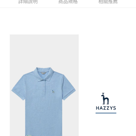
1.本服務由台灣大哥大提供，台灣大哥大用戶可立即使用無須另外申請。
詳細說明
商品規格
相關推薦
2.付款方式選擇「大哥付你分期」，訂單成立後會自動跳轉到大哥付的交易
相關說明
流程，驗證手機門號後，選擇欲分期的期數、繳款截止日，確認付款後即完
【關於「AFTEE先享後付」】
成交易。
ATM付款
AFTEE先享後付是「在收到商品之後才付款」的支付方式。 讓您購物簡單
3.實際核准額度、可分期數及費用金額請依後續交易確認頁面所載為準。
便利好安心！
4.訂單成立30分鐘內，如未前往確認交易或遇審核未通過，訂單將自動取
１．簡單：不需註冊會員、不需綁卡、不需儲值。
運送方式
消。如遇「轉專審核」未通過狀況，表示未達大哥付你分期系統評分，恕無
２．便利：只要手機號碼，簡訊認證，即可結帳。
法說明評估內容。
３．安心：先確認商品／服務後，再付款。
全家取貨付款
【繳款方式說明】
1.分期款項不併入電信帳單，「大哥付你分期」於每月結算日後寄送繳費提
免運費
【「AFTEE先享後付」結帳流程】
醒簡訊。
１．於結帳方式選擇「AFTEE先享後付」後，將跳轉至「AFTEE先享後付」
2.透過簡訊連結打開帳單後，可選擇「超商條碼／台灣大直營門市／銀行轉
付款後全家取貨
結帳頁面，進行簡訊認證並確認金額後，即可完成結帳。
帳／街口支付／iPASS MONEY」等通路繳費。
２．訂單成立數日內，您將收到繳費通知簡訊。
免運費
３．收到繳費通知簡訊後14天內，點擊此簡訊中的連結，可透過四大超商／
【注意事項】
ATM／網路銀行／等多元方式進行付款，方視為交易完成。
萊爾富取貨付款
1.本服務係由「台灣大哥大股份有限公司」（以下簡稱本公司）所提供，讓
※ 請注意：結帳手續完成當下不需立刻繳費，但若您需要取消訂單，請聯絡
用戶於交易時，得透過本服務購買商品或服務，並由商店將買賣／分期付款
免運費
購買商品的店家。未經商家同意取消之訂單仍視為有效，需透過AFTEE先享
買賣價金債權讓與本公司後，依約使用本公司帳單繳交帳款。
後付繳納相關費用。
2.基於同意付款使用「大哥付你分期」之契約關係目的，商店將以您的個人
付款後萊爾富取貨
※ 交易是否成功請以「AFTEE先享後付 」之結帳頁面顯示為準，若有關於
資料（包含姓名、電話或地址）提供予台灣大哥大進項蒐集、處理及利用，
是否繳費成功／繳費後需取消欲退款等相關疑問，請聯繫「AFTEE先享後付
免運費
由本公司與您本人進行分期帳單所需資料之確認、核對及更正。
客戶支援中心」
https://netprotections.freshdesk.com/support/home
3.完整用戶服務條款，請詳閱以下連結：
https://oppay.tw/userRule
7-11取貨付款
【注意事項】
１．透過由恩沛科技股份有限公司提供之「AFTEE先享後付」服務完成之交
免運費
易，需依本服務之必要範圍內提供個人資料，並將交易相關給付款項請求債