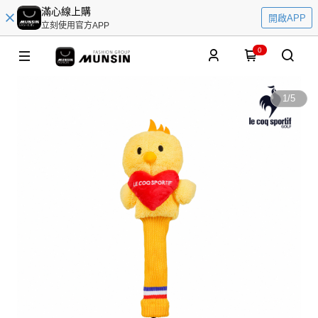
滿心線上購
開啟APP
立刻使用官方APP
0
1
/
5