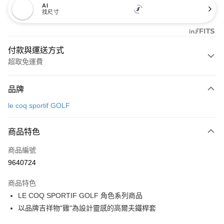
AI
找尺寸
付款與運送方式
超取免運費
付款方式
品牌
信用卡一次付款
le coq sportif GOLF
超商取貨付款
商品特色
LINE Pay
商品編號
Apple Pay
9640724
街口支付
商品特色
悠遊付
LE COQ SPORTIF GOLF 角色系列商品
大哥付你分期
以品牌吉祥物"雞"為設計靈感的高爾夫鐵桿套
相關說明