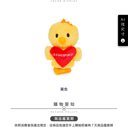
１．透過由恩沛科技股份有限公司提供之「AFTEE先享後付」服務完成之交
免運費
易，需依本服務之必要範圍內提供個人資料，並將交易相關給付款項請求債
權轉讓予恩沛科技股份有限公司。
付款後7-11取貨
２．關於個人資料處理事宜，請瀏覽以下網址：
免運費
AI
https://aftee.tw/terms/#terms3
找
３．未成年的使用者請事先徵得法定代理人或監護人之同意方可使用
尺
宅配
「AFTEE先享後付」，若未經同意申辦者引起之損失，本公司不負相關責
寸
任。
免運費
４．使用「AFTEE先享後付」時，將依據個別帳號之用戶狀況，依本公司即
時審查核予不同之上限額度；若仍有額度不足之情形，本公司將視審查結果
離島宅配
請求用戶進行身份認證。
免運費
５．嚴禁一人註冊多個帳號或使用他人資訊註冊。若發現惡意使用之情形，
恩沛科技股份有限公司將有權停止該用戶之使用額度並採取法律行動。