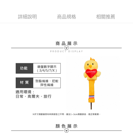
【大哥付你分期使用說明】
AFTEE先享後付
1.本服務由台灣大哥大提供，台灣大哥大用戶可立即使用無須另外申請。
2.付款方式選擇「大哥付你分期」，訂單成立後會自動跳轉到大哥付的交易
相關說明
詳細說明
商品規格
相關推薦
流程，驗證手機門號後，選擇欲分期的期數、繳款截止日，確認付款後即完
【關於「AFTEE先享後付」】
成交易。
ATM付款
AFTEE先享後付是「在收到商品之後才付款」的支付方式。 讓您購物簡單
3.實際核准額度、可分期數及費用金額請依後續交易確認頁面所載為準。
便利好安心！
4.訂單成立30分鐘內，如未前往確認交易或遇審核未通過，訂單將自動取
１．簡單：不需註冊會員、不需綁卡、不需儲值。
運送方式
消。如遇「轉專審核」未通過狀況，表示未達大哥付你分期系統評分，恕無
２．便利：只要手機號碼，簡訊認證，即可結帳。
法說明評估內容。
３．安心：先確認商品／服務後，再付款。
全家取貨付款
【繳款方式說明】
1.分期款項不併入電信帳單，「大哥付你分期」於每月結算日後寄送繳費提
免運費
【「AFTEE先享後付」結帳流程】
醒簡訊。
１．於結帳方式選擇「AFTEE先享後付」後，將跳轉至「AFTEE先享後付」
2.透過簡訊連結打開帳單後，可選擇「超商條碼／台灣大直營門市／銀行轉
付款後全家取貨
結帳頁面，進行簡訊認證並確認金額後，即可完成結帳。
帳／街口支付／iPASS MONEY」等通路繳費。
２．訂單成立數日內，您將收到繳費通知簡訊。
免運費
３．收到繳費通知簡訊後14天內，點擊此簡訊中的連結，可透過四大超商／
【注意事項】
ATM／網路銀行／等多元方式進行付款，方視為交易完成。
萊爾富取貨付款
1.本服務係由「台灣大哥大股份有限公司」（以下簡稱本公司）所提供，讓
※ 請注意：結帳手續完成當下不需立刻繳費，但若您需要取消訂單，請聯絡
用戶於交易時，得透過本服務購買商品或服務，並由商店將買賣／分期付款
免運費
購買商品的店家。未經商家同意取消之訂單仍視為有效，需透過AFTEE先享
買賣價金債權讓與本公司後，依約使用本公司帳單繳交帳款。
後付繳納相關費用。
2.基於同意付款使用「大哥付你分期」之契約關係目的，商店將以您的個人
付款後萊爾富取貨
※ 交易是否成功請以「AFTEE先享後付 」之結帳頁面顯示為準，若有關於
資料（包含姓名、電話或地址）提供予台灣大哥大進項蒐集、處理及利用，
是否繳費成功／繳費後需取消欲退款等相關疑問，請聯繫「AFTEE先享後付
免運費
由本公司與您本人進行分期帳單所需資料之確認、核對及更正。
客戶支援中心」
https://netprotections.freshdesk.com/support/home
3.完整用戶服務條款，請詳閱以下連結：
https://oppay.tw/userRule
7-11取貨付款
【注意事項】