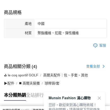
商品規格
產地
中國
材質
聚酯纖維、尼龍、彈性纖維
客服
商品相關分類 (4)
查看全部
⛳️ le coq sportif GOLF
高爾夫配件｜包、手套、其他
▶配件
◼️ 高爾夫裝備
球桿袋/套
本分類熱銷
全站排行
Munsin Fashion 滿心購物
您好，歡迎來到滿心購物商城！
有任何問題，請直接留下您的姓名