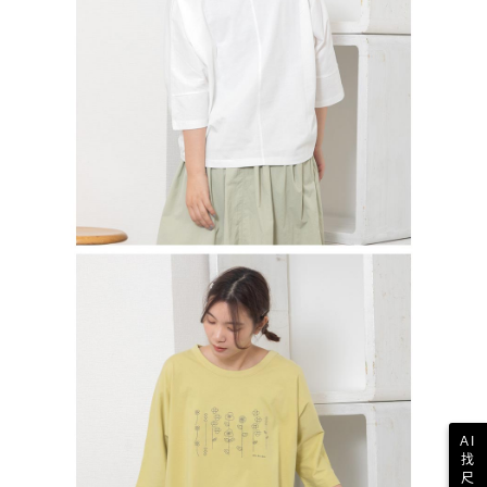
AI
找
尺