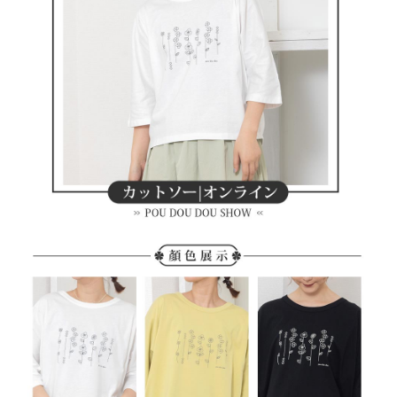
買賣價金債權讓與本公司後，依約使用本公司帳單繳交帳款。
後付繳納相關費用。
2.基於同意付款使用「大哥付你分期」之契約關係目的，商店將以您的個人
付款後萊爾富取貨
※ 交易是否成功請以「AFTEE先享後付 」之結帳頁面顯示為準，若有關於
資料（包含姓名、電話或地址）提供予台灣大哥大進項蒐集、處理及利用，
是否繳費成功／繳費後需取消欲退款等相關疑問，請聯繫「AFTEE先享後付
免運費
由本公司與您本人進行分期帳單所需資料之確認、核對及更正。
客戶支援中心」
https://netprotections.freshdesk.com/support/home
3.完整用戶服務條款，請詳閱以下連結：
https://oppay.tw/userRule
7-11取貨付款
【注意事項】
１．透過由恩沛科技股份有限公司提供之「AFTEE先享後付」服務完成之交
免運費
易，需依本服務之必要範圍內提供個人資料，並將交易相關給付款項請求債
權轉讓予恩沛科技股份有限公司。
付款後7-11取貨
２．關於個人資料處理事宜，請瀏覽以下網址：
免運費
https://aftee.tw/terms/#terms3
３．未成年的使用者請事先徵得法定代理人或監護人之同意方可使用
宅配
「AFTEE先享後付」，若未經同意申辦者引起之損失，本公司不負相關責
任。
免運費
４．使用「AFTEE先享後付」時，將依據個別帳號之用戶狀況，依本公司即
時審查核予不同之上限額度；若仍有額度不足之情形，本公司將視審查結果
離島宅配
請求用戶進行身份認證。
免運費
５．嚴禁一人註冊多個帳號或使用他人資訊註冊。若發現惡意使用之情形，
恩沛科技股份有限公司將有權停止該用戶之使用額度並採取法律行動。