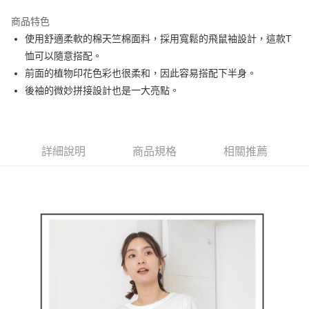
街口支付
商品特色
悠遊付
使用舒適柔軟的棉天竺棉面料，採用寬鬆的飛鼠袖設計，這款T
大哥付你分期
恤可以隨意搭配。
相關說明
前面的植物印花色彩也很柔和，因此容易搭配下半身。
【大哥付你分期使用說明】
後袖的微妙拼接設計也是一大亮點。
AFTEE先享後付
1.本服務由台灣大哥大提供，台灣大哥大用戶可立即使用無須另外申請。
2.付款方式選擇「大哥付你分期」，訂單成立後會自動跳轉到大哥付的交易
相關說明
流程，驗證手機門號後，選擇欲分期的期數、繳款截止日，確認付款後即完
【關於「AFTEE先享後付」】
成交易。
ATM付款
AFTEE先享後付是「在收到商品之後才付款」的支付方式。 讓您購物簡單
3.實際核准額度、可分期數及費用金額請依後續交易確認頁面所載為準。
詳細說明
商品規格
相關推薦
便利好安心！
4.訂單成立30分鐘內，如未前往確認交易或遇審核未通過，訂單將自動取
１．簡單：不需註冊會員、不需綁卡、不需儲值。
運送方式
消。如遇「轉專審核」未通過狀況，表示未達大哥付你分期系統評分，恕無
２．便利：只要手機號碼，簡訊認證，即可結帳。
法說明評估內容。
３．安心：先確認商品／服務後，再付款。
全家取貨付款
【繳款方式說明】
1.分期款項不併入電信帳單，「大哥付你分期」於每月結算日後寄送繳費提
免運費
【「AFTEE先享後付」結帳流程】
醒簡訊。
１．於結帳方式選擇「AFTEE先享後付」後，將跳轉至「AFTEE先享後付」
2.透過簡訊連結打開帳單後，可選擇「超商條碼／台灣大直營門市／銀行轉
付款後全家取貨
結帳頁面，進行簡訊認證並確認金額後，即可完成結帳。
帳／街口支付／iPASS MONEY」等通路繳費。
２．訂單成立數日內，您將收到繳費通知簡訊。
免運費
３．收到繳費通知簡訊後14天內，點擊此簡訊中的連結，可透過四大超商／
【注意事項】
ATM／網路銀行／等多元方式進行付款，方視為交易完成。
萊爾富取貨付款
1.本服務係由「台灣大哥大股份有限公司」（以下簡稱本公司）所提供，讓
※ 請注意：結帳手續完成當下不需立刻繳費，但若您需要取消訂單，請聯絡
用戶於交易時，得透過本服務購買商品或服務，並由商店將買賣／分期付款
免運費
購買商品的店家。未經商家同意取消之訂單仍視為有效，需透過AFTEE先享