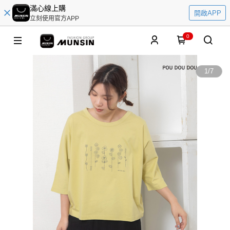
滿心線上購
開啟APP
立刻使用官方APP
0
1
/
7