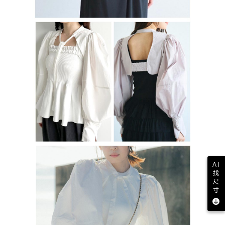
AI
找
尺
寸