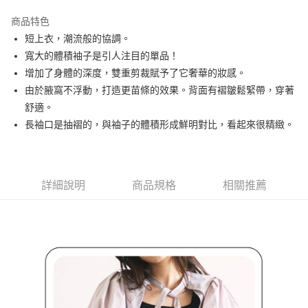
街口支付
商品特色
悠遊付
短上衣，潮流般的協調。
大哥付你分期
寬大的體積袖子是引人注目的單品！
相關說明
增加了身體的深度，雙重剪裁賦予了它奢華的妝感。
【大哥付你分期使用說明】
由於腋窩不浮動，打造更苗條的效果。背面有褶皺鬆緊帶，穿著
AFTEE先享後付
1.本服務由台灣大哥大提供，台灣大哥大用戶可立即使用無須另外申請。
舒適。
2.付款方式選擇「大哥付你分期」，訂單成立後會自動跳轉到大哥付的交易
相關說明
流程，驗證手機門號後，選擇欲分期的期數、繳款截止日，確認付款後即完
長袖口是抽褶的，與袖子的體積形成鮮明對比，看起來很精緻。
【關於「AFTEE先享後付」】
成交易。
ATM付款
AFTEE先享後付是「在收到商品之後才付款」的支付方式。 讓您購物簡單
3.實際核准額度、可分期數及費用金額請依後續交易確認頁面所載為準。
便利好安心！
4.訂單成立30分鐘內，如未前往確認交易或遇審核未通過，訂單將自動取
１．簡單：不需註冊會員、不需綁卡、不需儲值。
運送方式
消。如遇「轉專審核」未通過狀況，表示未達大哥付你分期系統評分，恕無
２．便利：只要手機號碼，簡訊認證，即可結帳。
法說明評估內容。
詳細說明
商品規格
相關推薦
３．安心：先確認商品／服務後，再付款。
全家取貨付款
【繳款方式說明】
1.分期款項不併入電信帳單，「大哥付你分期」於每月結算日後寄送繳費提
免運費
【「AFTEE先享後付」結帳流程】
醒簡訊。
１．於結帳方式選擇「AFTEE先享後付」後，將跳轉至「AFTEE先享後付」
2.透過簡訊連結打開帳單後，可選擇「超商條碼／台灣大直營門市／銀行轉
付款後全家取貨
結帳頁面，進行簡訊認證並確認金額後，即可完成結帳。
帳／街口支付／iPASS MONEY」等通路繳費。
２．訂單成立數日內，您將收到繳費通知簡訊。
免運費
３．收到繳費通知簡訊後14天內，點擊此簡訊中的連結，可透過四大超商／
【注意事項】
ATM／網路銀行／等多元方式進行付款，方視為交易完成。
萊爾富取貨付款
1.本服務係由「台灣大哥大股份有限公司」（以下簡稱本公司）所提供，讓
※ 請注意：結帳手續完成當下不需立刻繳費，但若您需要取消訂單，請聯絡
用戶於交易時，得透過本服務購買商品或服務，並由商店將買賣／分期付款
免運費
購買商品的店家。未經商家同意取消之訂單仍視為有效，需透過AFTEE先享