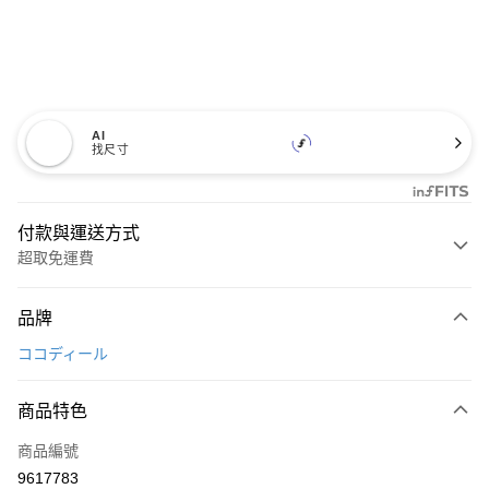
AI
找尺寸
付款與運送方式
超取免運費
付款方式
品牌
信用卡一次付款
ココディール
超商取貨付款
商品特色
LINE Pay
商品編號
Apple Pay
9617783