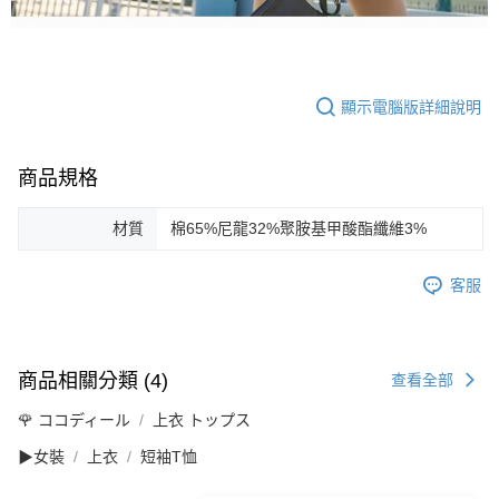
顯示電腦版詳細說明
商品規格
材質
棉65%尼龍32%聚胺基甲酸酯纖維3%
客服
商品相關分類 (4)
查看全部
🌹 ココディール
上衣 トップス
▶女裝
上衣
短袖T恤