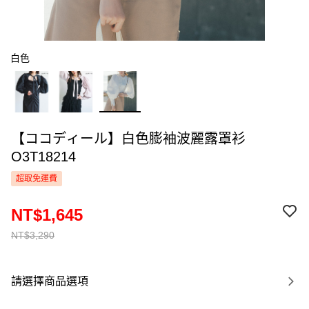
白色
【ココディール】白色膨袖波麗露罩衫
O3T18214
超取免運費
NT$1,645
NT$3,290
請選擇商品選項