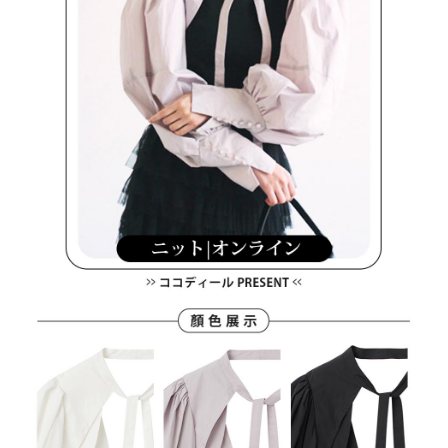
買賣價金債權讓與本公司後，依約使用本公司帳單繳交帳款。
後付繳納相關費用。
2.基於同意付款使用「大哥付你分期」之契約關係目的，商店將以您的個人
付款後萊爾富取貨
※ 交易是否成功請以「AFTEE先享後付 」之結帳頁面顯示為準，若有關於
資料（包含姓名、電話或地址）提供予台灣大哥大進項蒐集、處理及利用，
是否繳費成功／繳費後需取消欲退款等相關疑問，請聯繫「AFTEE先享後付
免運費
由本公司與您本人進行分期帳單所需資料之確認、核對及更正。
客戶支援中心」
https://netprotections.freshdesk.com/support/home
3.完整用戶服務條款，請詳閱以下連結：
https://oppay.tw/userRule
7-11取貨付款
【注意事項】
１．透過由恩沛科技股份有限公司提供之「AFTEE先享後付」服務完成之交
免運費
易，需依本服務之必要範圍內提供個人資料，並將交易相關給付款項請求債
權轉讓予恩沛科技股份有限公司。
付款後7-11取貨
２．關於個人資料處理事宜，請瀏覽以下網址：
免運費
https://aftee.tw/terms/#terms3
３．未成年的使用者請事先徵得法定代理人或監護人之同意方可使用
宅配
「AFTEE先享後付」，若未經同意申辦者引起之損失，本公司不負相關責
任。
免運費
４．使用「AFTEE先享後付」時，將依據個別帳號之用戶狀況，依本公司即
時審查核予不同之上限額度；若仍有額度不足之情形，本公司將視審查結果
離島宅配
請求用戶進行身份認證。
免運費
５．嚴禁一人註冊多個帳號或使用他人資訊註冊。若發現惡意使用之情形，
恩沛科技股份有限公司將有權停止該用戶之使用額度並採取法律行動。