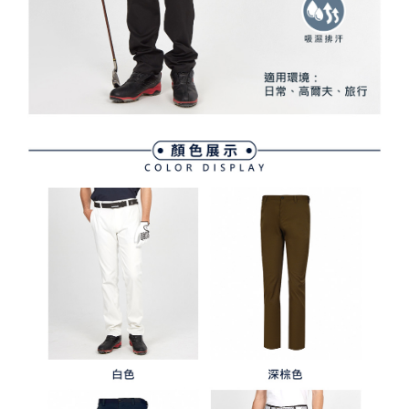
任。
免運費
４．使用「AFTEE先享後付」時，將依據個別帳號之用戶狀況，依本公司即
時審查核予不同之上限額度；若仍有額度不足之情形，本公司將視審查結果
離島宅配
請求用戶進行身份認證。
免運費
５．嚴禁一人註冊多個帳號或使用他人資訊註冊。若發現惡意使用之情形，
恩沛科技股份有限公司將有權停止該用戶之使用額度並採取法律行動。