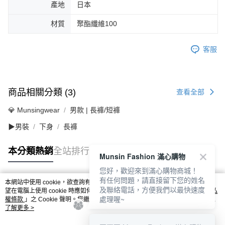
產地
日本
材質
聚酯纖維100
客服
商品相關分類 (3)
查看全部
💎 Munsingwear
男款 | 長褲/短褲
▶男裝
下身
長褲
本分類熱銷
全站排行
Munsin Fashion 滿心購物
您好，歡迎來到滿心購物商城！
有任何問題，請直接留下您的姓名
本網站中使用 cookie，欲查詢有關本網站使用 cookie 方式之詳情，及若您不希
及聯絡電話，方便我們以最快速度
熱門標籤
望在電腦上使用 cookie 時應如何變更電腦的 cookie 設定，請參閱本網站「
隱私
處理喔~
權條款
」之 Cookie 聲明。您繼續使用本網站即表示您同意本公司得按本網站使
用條款之 Cookie 聲明使用 cookie。
了解更多 >