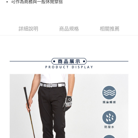
可作為商務與一般休閒穿搭
4.訂單成立30分鐘內，如未前往確認交易或遇審核未通過，訂單將自動取
１．簡單：不需註冊會員、不需綁卡、不需儲值。
運送方式
消。如遇「轉專審核」未通過狀況，表示未達大哥付你分期系統評分，恕無
２．便利：只要手機號碼，簡訊認證，即可結帳。
法說明評估內容。
３．安心：先確認商品／服務後，再付款。
全家取貨付款
【繳款方式說明】
1.分期款項不併入電信帳單，「大哥付你分期」於每月結算日後寄送繳費提
免運費
【「AFTEE先享後付」結帳流程】
詳細說明
商品規格
相關推薦
醒簡訊。
１．於結帳方式選擇「AFTEE先享後付」後，將跳轉至「AFTEE先享後付」
2.透過簡訊連結打開帳單後，可選擇「超商條碼／台灣大直營門市／銀行轉
付款後全家取貨
結帳頁面，進行簡訊認證並確認金額後，即可完成結帳。
帳／街口支付／iPASS MONEY」等通路繳費。
２．訂單成立數日內，您將收到繳費通知簡訊。
免運費
３．收到繳費通知簡訊後14天內，點擊此簡訊中的連結，可透過四大超商／
【注意事項】
ATM／網路銀行／等多元方式進行付款，方視為交易完成。
萊爾富取貨付款
1.本服務係由「台灣大哥大股份有限公司」（以下簡稱本公司）所提供，讓
※ 請注意：結帳手續完成當下不需立刻繳費，但若您需要取消訂單，請聯絡
用戶於交易時，得透過本服務購買商品或服務，並由商店將買賣／分期付款
免運費
購買商品的店家。未經商家同意取消之訂單仍視為有效，需透過AFTEE先享
買賣價金債權讓與本公司後，依約使用本公司帳單繳交帳款。
後付繳納相關費用。
2.基於同意付款使用「大哥付你分期」之契約關係目的，商店將以您的個人
付款後萊爾富取貨
※ 交易是否成功請以「AFTEE先享後付 」之結帳頁面顯示為準，若有關於
資料（包含姓名、電話或地址）提供予台灣大哥大進項蒐集、處理及利用，
是否繳費成功／繳費後需取消欲退款等相關疑問，請聯繫「AFTEE先享後付
免運費
由本公司與您本人進行分期帳單所需資料之確認、核對及更正。
客戶支援中心」
https://netprotections.freshdesk.com/support/home
3.完整用戶服務條款，請詳閱以下連結：
https://oppay.tw/userRule
7-11取貨付款
【注意事項】
１．透過由恩沛科技股份有限公司提供之「AFTEE先享後付」服務完成之交
免運費
易，需依本服務之必要範圍內提供個人資料，並將交易相關給付款項請求債
權轉讓予恩沛科技股份有限公司。
付款後7-11取貨
２．關於個人資料處理事宜，請瀏覽以下網址：
免運費
https://aftee.tw/terms/#terms3
３．未成年的使用者請事先徵得法定代理人或監護人之同意方可使用
宅配
「AFTEE先享後付」，若未經同意申辦者引起之損失，本公司不負相關責