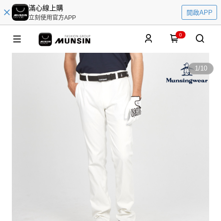
滿心線上購
開啟APP
立刻使用官方APP
0
1
/
10