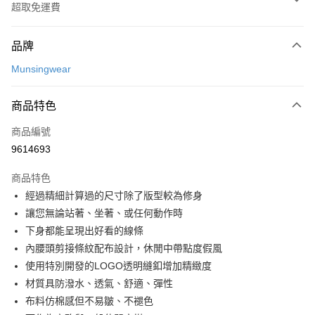
超取免運費
付款方式
品牌
信用卡一次付款
Munsingwear
超商取貨付款
商品特色
LINE Pay
商品編號
Apple Pay
9614693
街口支付
商品特色
悠遊付
經過精細計算過的尺寸除了版型較為修身
大哥付你分期
讓您無論站著、坐著、或任何動作時
相關說明
下身都能呈現出好看的線條
【大哥付你分期使用說明】
內腰頭剪接條紋配布設計，休閒中帶點度假風
AFTEE先享後付
1.本服務由台灣大哥大提供，台灣大哥大用戶可立即使用無須另外申請。
使用特別開發的LOGO透明縫釦增加精緻度
2.付款方式選擇「大哥付你分期」，訂單成立後會自動跳轉到大哥付的交易
相關說明
流程，驗證手機門號後，選擇欲分期的期數、繳款截止日，確認付款後即完
材質具防潑水、透氣、舒適、彈性
【關於「AFTEE先享後付」】
成交易。
ATM付款
AFTEE先享後付是「在收到商品之後才付款」的支付方式。 讓您購物簡單
布料仿棉感但不易皺、不褪色
3.實際核准額度、可分期數及費用金額請依後續交易確認頁面所載為準。
便利好安心！