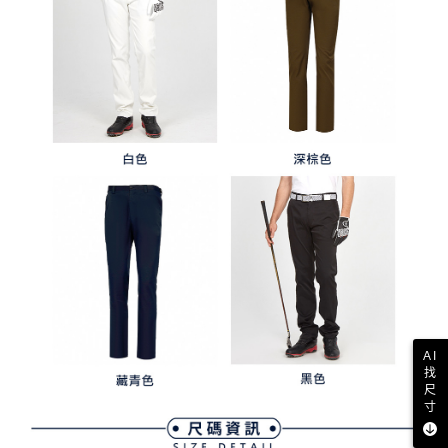
AI
找
尺
寸