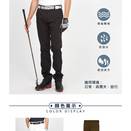
資料（包含姓名、電話或地址）提供予台灣大哥大進項蒐集、處理及利用，
是否繳費成功／繳費後需取消欲退款等相關疑問，請聯繫「AFTEE先享後付
免運費
由本公司與您本人進行分期帳單所需資料之確認、核對及更正。
客戶支援中心」
https://netprotections.freshdesk.com/support/home
3.完整用戶服務條款，請詳閱以下連結：
https://oppay.tw/userRule
7-11取貨付款
【注意事項】
１．透過由恩沛科技股份有限公司提供之「AFTEE先享後付」服務完成之交
免運費
易，需依本服務之必要範圍內提供個人資料，並將交易相關給付款項請求債
權轉讓予恩沛科技股份有限公司。
付款後7-11取貨
２．關於個人資料處理事宜，請瀏覽以下網址：
免運費
https://aftee.tw/terms/#terms3
３．未成年的使用者請事先徵得法定代理人或監護人之同意方可使用
宅配
「AFTEE先享後付」，若未經同意申辦者引起之損失，本公司不負相關責
任。
免運費
４．使用「AFTEE先享後付」時，將依據個別帳號之用戶狀況，依本公司即
時審查核予不同之上限額度；若仍有額度不足之情形，本公司將視審查結果
離島宅配
請求用戶進行身份認證。
免運費
５．嚴禁一人註冊多個帳號或使用他人資訊註冊。若發現惡意使用之情形，
恩沛科技股份有限公司將有權停止該用戶之使用額度並採取法律行動。