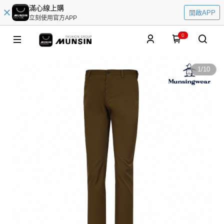
滿心線上購
開啟APP
立刻使用官方APP
0
1
/
10