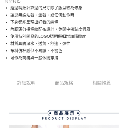
商品特色
悠遊付
經過精細計算過的尺寸除了版型較為修身
大哥付你分期
讓您無論站著、坐著、或任何動作時
相關說明
下身都能呈現出好看的線條
【大哥付你分期使用說明】
內腰頭剪接條紋配布設計，休閒中帶點度假風
AFTEE先享後付
1.本服務由台灣大哥大提供，台灣大哥大用戶可立即使用無須另外申請。
使用特別開發的LOGO透明縫釦增加精緻度
2.付款方式選擇「大哥付你分期」，訂單成立後會自動跳轉到大哥付的交易
相關說明
流程，驗證手機門號後，選擇欲分期的期數、繳款截止日，確認付款後即完
材質具防潑水、透氣、舒適、彈性
【關於「AFTEE先享後付」】
成交易。
ATM付款
AFTEE先享後付是「在收到商品之後才付款」的支付方式。 讓您購物簡單
布料仿棉感但不易皺、不褪色
3.實際核准額度、可分期數及費用金額請依後續交易確認頁面所載為準。
便利好安心！
可作為商務與一般休閒穿搭
4.訂單成立30分鐘內，如未前往確認交易或遇審核未通過，訂單將自動取
１．簡單：不需註冊會員、不需綁卡、不需儲值。
運送方式
消。如遇「轉專審核」未通過狀況，表示未達大哥付你分期系統評分，恕無
２．便利：只要手機號碼，簡訊認證，即可結帳。
法說明評估內容。
３．安心：先確認商品／服務後，再付款。
全家取貨付款
【繳款方式說明】
1.分期款項不併入電信帳單，「大哥付你分期」於每月結算日後寄送繳費提
免運費
【「AFTEE先享後付」結帳流程】
詳細說明
商品規格
相關推薦
醒簡訊。
１．於結帳方式選擇「AFTEE先享後付」後，將跳轉至「AFTEE先享後付」
2.透過簡訊連結打開帳單後，可選擇「超商條碼／台灣大直營門市／銀行轉
付款後全家取貨
結帳頁面，進行簡訊認證並確認金額後，即可完成結帳。
帳／街口支付／iPASS MONEY」等通路繳費。
２．訂單成立數日內，您將收到繳費通知簡訊。
免運費
３．收到繳費通知簡訊後14天內，點擊此簡訊中的連結，可透過四大超商／
【注意事項】
ATM／網路銀行／等多元方式進行付款，方視為交易完成。
萊爾富取貨付款
1.本服務係由「台灣大哥大股份有限公司」（以下簡稱本公司）所提供，讓
※ 請注意：結帳手續完成當下不需立刻繳費，但若您需要取消訂單，請聯絡
用戶於交易時，得透過本服務購買商品或服務，並由商店將買賣／分期付款
免運費
購買商品的店家。未經商家同意取消之訂單仍視為有效，需透過AFTEE先享
買賣價金債權讓與本公司後，依約使用本公司帳單繳交帳款。
後付繳納相關費用。
2.基於同意付款使用「大哥付你分期」之契約關係目的，商店將以您的個人
付款後萊爾富取貨
※ 交易是否成功請以「AFTEE先享後付 」之結帳頁面顯示為準，若有關於