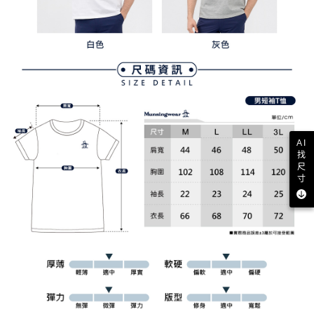
AI
找
尺
寸