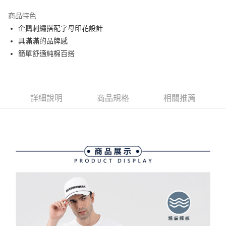
街口支付
商品特色
悠遊付
企鵝刺繡搭配字母印花設計
大哥付你分期
具滿滿的品牌感
相關說明
簡單舒適純棉百搭
【大哥付你分期使用說明】
AFTEE先享後付
1.本服務由台灣大哥大提供，台灣大哥大用戶可立即使用無須另外申請。
2.付款方式選擇「大哥付你分期」，訂單成立後會自動跳轉到大哥付的交易
相關說明
流程，驗證手機門號後，選擇欲分期的期數、繳款截止日，確認付款後即完
【關於「AFTEE先享後付」】
詳細說明
商品規格
相關推薦
成交易。
ATM付款
AFTEE先享後付是「在收到商品之後才付款」的支付方式。 讓您購物簡單
3.實際核准額度、可分期數及費用金額請依後續交易確認頁面所載為準。
便利好安心！
4.訂單成立30分鐘內，如未前往確認交易或遇審核未通過，訂單將自動取
１．簡單：不需註冊會員、不需綁卡、不需儲值。
運送方式
消。如遇「轉專審核」未通過狀況，表示未達大哥付你分期系統評分，恕無
２．便利：只要手機號碼，簡訊認證，即可結帳。
法說明評估內容。
３．安心：先確認商品／服務後，再付款。
全家取貨付款
【繳款方式說明】
1.分期款項不併入電信帳單，「大哥付你分期」於每月結算日後寄送繳費提
每筆NT$80，滿NT$2,000(含以上)免運費
【「AFTEE先享後付」結帳流程】
醒簡訊。
１．於結帳方式選擇「AFTEE先享後付」後，將跳轉至「AFTEE先享後付」
2.透過簡訊連結打開帳單後，可選擇「超商條碼／台灣大直營門市／銀行轉
付款後全家取貨
結帳頁面，進行簡訊認證並確認金額後，即可完成結帳。
帳／街口支付／iPASS MONEY」等通路繳費。
２．訂單成立數日內，您將收到繳費通知簡訊。
每筆NT$80，滿NT$2,000(含以上)免運費
３．收到繳費通知簡訊後14天內，點擊此簡訊中的連結，可透過四大超商／
【注意事項】
ATM／網路銀行／等多元方式進行付款，方視為交易完成。
萊爾富取貨付款
1.本服務係由「台灣大哥大股份有限公司」（以下簡稱本公司）所提供，讓
※ 請注意：結帳手續完成當下不需立刻繳費，但若您需要取消訂單，請聯絡
用戶於交易時，得透過本服務購買商品或服務，並由商店將買賣／分期付款
每筆NT$80，滿NT$2,000(含以上)免運費
購買商品的店家。未經商家同意取消之訂單仍視為有效，需透過AFTEE先享