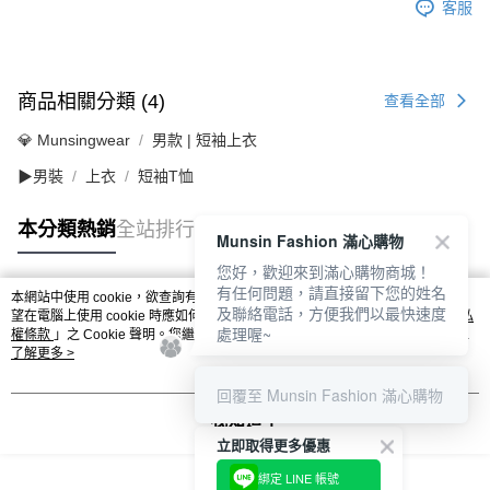
客服
商品相關分類 (4)
查看全部
💎 Munsingwear
男款 | 短袖上衣
▶男裝
上衣
短袖T恤
本分類熱銷
全站排行
Munsin Fashion 滿心購物
您好，歡迎來到滿心購物商城！
有任何問題，請直接留下您的姓名
本網站中使用 cookie，欲查詢有關本網站使用 cookie 方式之詳情，及若您不希
及聯絡電話，方便我們以最快速度
熱門標籤
望在電腦上使用 cookie 時應如何變更電腦的 cookie 設定，請參閱本網站「
隱私
處理喔~
權條款
」之 Cookie 聲明。您繼續使用本網站即表示您同意本公司得按本網站使
用條款之 Cookie 聲明使用 cookie。
了解更多 >
回覆至 Munsin Fashion 滿心購物
我知道了
立即取得更多優惠
綁定 LINE 帳號