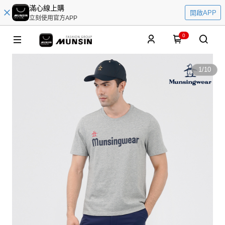
滿心線上購
開啟APP
立刻使用官方APP
0
1
/
10