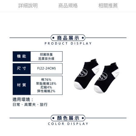
4.訂單成立30分鐘內，如未前往確認交易或遇審核未通過，訂單將自動取
１．簡單：不需註冊會員、不需綁卡、不需儲值。
詳細說明
商品規格
相關推薦
運送方式
消。如遇「轉專審核」未通過狀況，表示未達大哥付你分期系統評分，恕無
２．便利：只要手機號碼，簡訊認證，即可結帳。
法說明評估內容。
３．安心：先確認商品／服務後，再付款。
全家取貨付款
【繳款方式說明】
1.分期款項不併入電信帳單，「大哥付你分期」於每月結算日後寄送繳費提
每筆NT$80，滿NT$2,000(含以上)免運費
【「AFTEE先享後付」結帳流程】
醒簡訊。
１．於結帳方式選擇「AFTEE先享後付」後，將跳轉至「AFTEE先享後付」
2.透過簡訊連結打開帳單後，可選擇「超商條碼／台灣大直營門市／銀行轉
付款後全家取貨
結帳頁面，進行簡訊認證並確認金額後，即可完成結帳。
帳／街口支付／iPASS MONEY」等通路繳費。
２．訂單成立數日內，您將收到繳費通知簡訊。
每筆NT$80，滿NT$2,000(含以上)免運費
３．收到繳費通知簡訊後14天內，點擊此簡訊中的連結，可透過四大超商／
【注意事項】
ATM／網路銀行／等多元方式進行付款，方視為交易完成。
萊爾富取貨付款
1.本服務係由「台灣大哥大股份有限公司」（以下簡稱本公司）所提供，讓
※ 請注意：結帳手續完成當下不需立刻繳費，但若您需要取消訂單，請聯絡
用戶於交易時，得透過本服務購買商品或服務，並由商店將買賣／分期付款
每筆NT$80，滿NT$2,000(含以上)免運費
購買商品的店家。未經商家同意取消之訂單仍視為有效，需透過AFTEE先享
買賣價金債權讓與本公司後，依約使用本公司帳單繳交帳款。
後付繳納相關費用。
2.基於同意付款使用「大哥付你分期」之契約關係目的，商店將以您的個人
付款後萊爾富取貨
※ 交易是否成功請以「AFTEE先享後付 」之結帳頁面顯示為準，若有關於
資料（包含姓名、電話或地址）提供予台灣大哥大進項蒐集、處理及利用，
是否繳費成功／繳費後需取消欲退款等相關疑問，請聯繫「AFTEE先享後付
每筆NT$80，滿NT$2,000(含以上)免運費
由本公司與您本人進行分期帳單所需資料之確認、核對及更正。
客戶支援中心」
https://netprotections.freshdesk.com/support/home
3.完整用戶服務條款，請詳閱以下連結：
https://oppay.tw/userRule
7-11取貨付款
【注意事項】
１．透過由恩沛科技股份有限公司提供之「AFTEE先享後付」服務完成之交
每筆NT$80，滿NT$2,000(含以上)免運費
易，需依本服務之必要範圍內提供個人資料，並將交易相關給付款項請求債
權轉讓予恩沛科技股份有限公司。
付款後7-11取貨
２．關於個人資料處理事宜，請瀏覽以下網址：
每筆NT$80，滿NT$2,000(含以上)免運費
https://aftee.tw/terms/#terms3
３．未成年的使用者請事先徵得法定代理人或監護人之同意方可使用
宅配
「AFTEE先享後付」，若未經同意申辦者引起之損失，本公司不負相關責