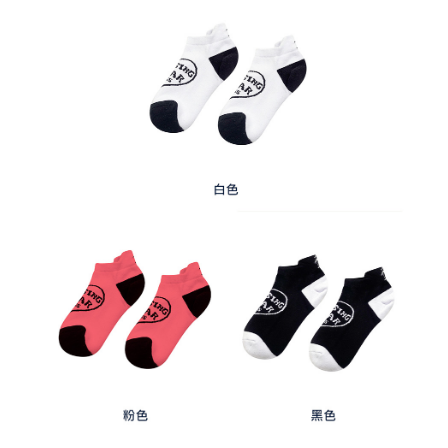
任。
每筆NT$80，滿NT$2,000(含以上)免運費
４．使用「AFTEE先享後付」時，將依據個別帳號之用戶狀況，依本公司即
時審查核予不同之上限額度；若仍有額度不足之情形，本公司將視審查結果
離島宅配
請求用戶進行身份認證。
每筆NT$280，滿NT$2,000(含以上)免運費
５．嚴禁一人註冊多個帳號或使用他人資訊註冊。若發現惡意使用之情形，
恩沛科技股份有限公司將有權停止該用戶之使用額度並採取法律行動。