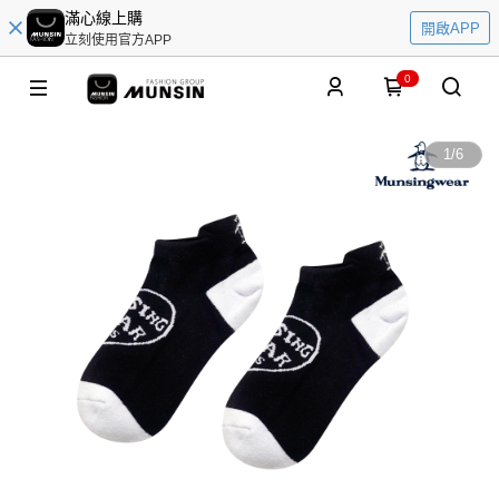
滿心線上購
開啟APP
立刻使用官方APP
0
1
/
6