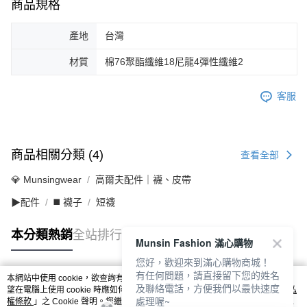
商品規格
產地
台灣
材質
棉76聚酯纖維18尼龍4彈性纖維2
客服
商品相關分類 (4)
查看全部
💎 Munsingwear
高爾夫配件｜襪、皮帶
▶配件
◼️ 襪子
短襪
本分類熱銷
全站排行
Munsin Fashion 滿心購物
您好，歡迎來到滿心購物商城！
有任何問題，請直接留下您的姓名
本網站中使用 cookie，欲查詢有關本網站使用 cookie 方式之詳情，及若您不希
及聯絡電話，方便我們以最快速度
熱門標籤
望在電腦上使用 cookie 時應如何變更電腦的 cookie 設定，請參閱本網站「
隱私
處理喔~
權條款
」之 Cookie 聲明。您繼續使用本網站即表示您同意本公司得按本網站使