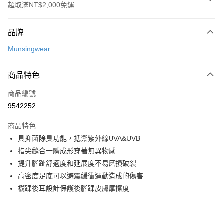
超取滿NT$2,000免運
付款方式
品牌
信用卡一次付款
Munsingwear
超商取貨付款
商品特色
LINE Pay
商品編號
Apple Pay
9542252
街口支付
商品特色
悠遊付
具抑菌除臭功能，抵禦紫外線UVA&UVB
大哥付你分期
指尖縫合一體成形穿著無異物感
相關說明
提升腳趾舒適度和延展度不易磨損破裂
【大哥付你分期使用說明】
高密度足底可以避震緩衝運動造成的傷害
AFTEE先享後付
1.本服務由台灣大哥大提供，台灣大哥大用戶可立即使用無須另外申請。
襪踝後耳設計保護後腳踝皮膚摩擦度
2.付款方式選擇「大哥付你分期」，訂單成立後會自動跳轉到大哥付的交易
相關說明
流程，驗證手機門號後，選擇欲分期的期數、繳款截止日，確認付款後即完
【關於「AFTEE先享後付」】
成交易。
ATM付款
AFTEE先享後付是「在收到商品之後才付款」的支付方式。 讓您購物簡單
3.實際核准額度、可分期數及費用金額請依後續交易確認頁面所載為準。
便利好安心！