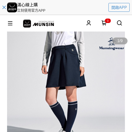
滿心線上購
開啟APP
立刻使用官方APP
0
1
/
9