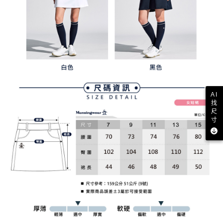
AI
找
尺
寸