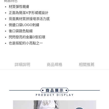
商品特色
悠遊付
材質彈性親膚
大哥付你分期
正面為簡潔A字形裙襬設計
相關說明
背面異材質拼接增添活力感
【大哥付你分期使用說明】
側邊口袋LOGO刺繡
AFTEE先享後付
1.本服務由台灣大哥大提供，台灣大哥大用戶可立即使用無須另外申請。
後口袋跳色點綴
2.付款方式選擇「大哥付你分期」，訂單成立後會自動跳轉到大哥付的交易
相關說明
流程，驗證手機門號後，選擇欲分期的期數、繳款截止日，確認付款後即完
閃閃發亮的金屬D型扣環
【關於「AFTEE先享後付」】
成交易。
ATM付款
AFTEE先享後付是「在收到商品之後才付款」的支付方式。 讓您購物簡單
也是搭配的小亮點之一
3.實際核准額度、可分期數及費用金額請依後續交易確認頁面所載為準。
便利好安心！
4.訂單成立30分鐘內，如未前往確認交易或遇審核未通過，訂單將自動取
１．簡單：不需註冊會員、不需綁卡、不需儲值。
運送方式
消。如遇「轉專審核」未通過狀況，表示未達大哥付你分期系統評分，恕無
２．便利：只要手機號碼，簡訊認證，即可結帳。
法說明評估內容。
３．安心：先確認商品／服務後，再付款。
全家取貨付款
【繳款方式說明】
詳細說明
商品規格
相關推薦
1.分期款項不併入電信帳單，「大哥付你分期」於每月結算日後寄送繳費提
每筆NT$80，滿NT$2,000(含以上)免運費
【「AFTEE先享後付」結帳流程】
醒簡訊。
１．於結帳方式選擇「AFTEE先享後付」後，將跳轉至「AFTEE先享後付」
2.透過簡訊連結打開帳單後，可選擇「超商條碼／台灣大直營門市／銀行轉
付款後全家取貨
結帳頁面，進行簡訊認證並確認金額後，即可完成結帳。
帳／街口支付／iPASS MONEY」等通路繳費。
２．訂單成立數日內，您將收到繳費通知簡訊。
每筆NT$80，滿NT$2,000(含以上)免運費
３．收到繳費通知簡訊後14天內，點擊此簡訊中的連結，可透過四大超商／
【注意事項】
ATM／網路銀行／等多元方式進行付款，方視為交易完成。
萊爾富取貨付款
1.本服務係由「台灣大哥大股份有限公司」（以下簡稱本公司）所提供，讓
※ 請注意：結帳手續完成當下不需立刻繳費，但若您需要取消訂單，請聯絡
用戶於交易時，得透過本服務購買商品或服務，並由商店將買賣／分期付款
每筆NT$80，滿NT$2,000(含以上)免運費
購買商品的店家。未經商家同意取消之訂單仍視為有效，需透過AFTEE先享
買賣價金債權讓與本公司後，依約使用本公司帳單繳交帳款。
後付繳納相關費用。
2.基於同意付款使用「大哥付你分期」之契約關係目的，商店將以您的個人
付款後萊爾富取貨
※ 交易是否成功請以「AFTEE先享後付 」之結帳頁面顯示為準，若有關於