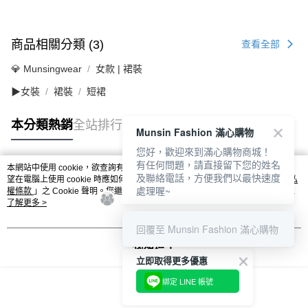
商品相關分類 (3)
查看全部
💎 Munsingwear
女款 | 裙裝
▶女裝
裙裝
短裙
本分類熱銷
全站排行
Munsin Fashion 滿心購物
您好，歡迎來到滿心購物商城！
有任何問題，請直接留下您的姓名
本網站中使用 cookie，欲查詢有關本網站使用 cookie 方式之詳情，及若您不希
及聯絡電話，方便我們以最快速度
熱門標籤
望在電腦上使用 cookie 時應如何變更電腦的 cookie 設定，請參閱本網站「
隱私
處理喔~
權條款
」之 Cookie 聲明。您繼續使用本網站即表示您同意本公司得按本網站使
用條款之 Cookie 聲明使用 cookie。
了解更多 >
回覆至 Munsin Fashion 滿心購物
我知道了
立即取得更多優惠
綁定 LINE 帳號