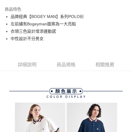
街口支付
商品特色
悠遊付
品牌經典【BOGEY MAN】系列POLO衫
大哥付你分期
左前繡有Bogeyman圖案為一大亮點
相關說明
衣領三色設計增添運動感
【大哥付你分期使用說明】
中性設計不分男女
AFTEE先享後付
1.本服務由台灣大哥大提供，台灣大哥大用戶可立即使用無須另外申請。
2.付款方式選擇「大哥付你分期」，訂單成立後會自動跳轉到大哥付的交易
相關說明
流程，驗證手機門號後，選擇欲分期的期數、繳款截止日，確認付款後即完
【關於「AFTEE先享後付」】
成交易。
ATM付款
AFTEE先享後付是「在收到商品之後才付款」的支付方式。 讓您購物簡單
3.實際核准額度、可分期數及費用金額請依後續交易確認頁面所載為準。
詳細說明
商品規格
相關推薦
便利好安心！
4.訂單成立30分鐘內，如未前往確認交易或遇審核未通過，訂單將自動取
１．簡單：不需註冊會員、不需綁卡、不需儲值。
運送方式
消。如遇「轉專審核」未通過狀況，表示未達大哥付你分期系統評分，恕無
２．便利：只要手機號碼，簡訊認證，即可結帳。
法說明評估內容。
３．安心：先確認商品／服務後，再付款。
全家取貨付款
【繳款方式說明】
1.分期款項不併入電信帳單，「大哥付你分期」於每月結算日後寄送繳費提
免運費
【「AFTEE先享後付」結帳流程】
醒簡訊。
１．於結帳方式選擇「AFTEE先享後付」後，將跳轉至「AFTEE先享後付」
2.透過簡訊連結打開帳單後，可選擇「超商條碼／台灣大直營門市／銀行轉
付款後全家取貨
結帳頁面，進行簡訊認證並確認金額後，即可完成結帳。
帳／街口支付／iPASS MONEY」等通路繳費。
２．訂單成立數日內，您將收到繳費通知簡訊。
免運費
３．收到繳費通知簡訊後14天內，點擊此簡訊中的連結，可透過四大超商／
【注意事項】
ATM／網路銀行／等多元方式進行付款，方視為交易完成。
萊爾富取貨付款
1.本服務係由「台灣大哥大股份有限公司」（以下簡稱本公司）所提供，讓
※ 請注意：結帳手續完成當下不需立刻繳費，但若您需要取消訂單，請聯絡
用戶於交易時，得透過本服務購買商品或服務，並由商店將買賣／分期付款
免運費
購買商品的店家。未經商家同意取消之訂單仍視為有效，需透過AFTEE先享