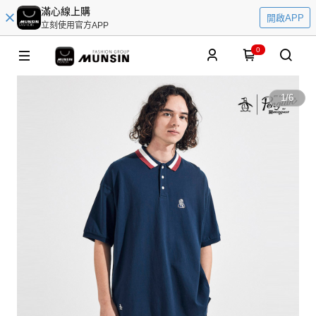
滿心線上購
開啟APP
立刻使用官方APP
0
1
/
6