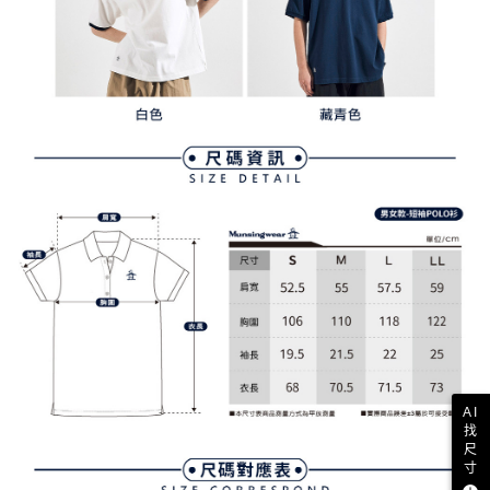
買賣價金債權讓與本公司後，依約使用本公司帳單繳交帳款。
後付繳納相關費用。
2.基於同意付款使用「大哥付你分期」之契約關係目的，商店將以您的個人
付款後萊爾富取貨
※ 交易是否成功請以「AFTEE先享後付 」之結帳頁面顯示為準，若有關於
資料（包含姓名、電話或地址）提供予台灣大哥大進項蒐集、處理及利用，
是否繳費成功／繳費後需取消欲退款等相關疑問，請聯繫「AFTEE先享後付
免運費
由本公司與您本人進行分期帳單所需資料之確認、核對及更正。
客戶支援中心」
https://netprotections.freshdesk.com/support/home
3.完整用戶服務條款，請詳閱以下連結：
https://oppay.tw/userRule
7-11取貨付款
【注意事項】
１．透過由恩沛科技股份有限公司提供之「AFTEE先享後付」服務完成之交
免運費
易，需依本服務之必要範圍內提供個人資料，並將交易相關給付款項請求債
權轉讓予恩沛科技股份有限公司。
付款後7-11取貨
２．關於個人資料處理事宜，請瀏覽以下網址：
免運費
https://aftee.tw/terms/#terms3
３．未成年的使用者請事先徵得法定代理人或監護人之同意方可使用
宅配
「AFTEE先享後付」，若未經同意申辦者引起之損失，本公司不負相關責
任。
免運費
４．使用「AFTEE先享後付」時，將依據個別帳號之用戶狀況，依本公司即
時審查核予不同之上限額度；若仍有額度不足之情形，本公司將視審查結果
離島宅配
請求用戶進行身份認證。
免運費
５．嚴禁一人註冊多個帳號或使用他人資訊註冊。若發現惡意使用之情形，
恩沛科技股份有限公司將有權停止該用戶之使用額度並採取法律行動。
AI
找
尺
寸