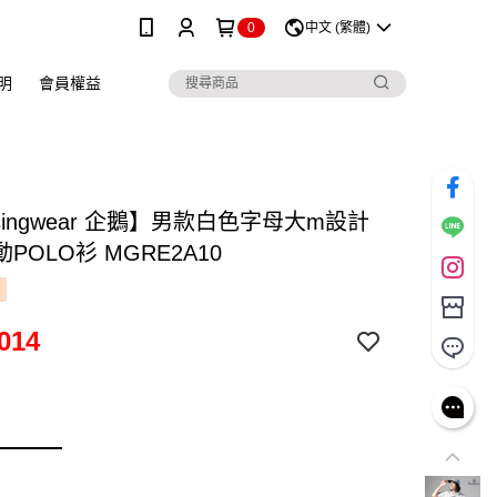
0
中文 (繁體)
明
會員權益
singwear 企鵝】男款白色字母大m設計
POLO衫 MGRE2A10
014