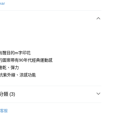
次付款
ear
付款
有醒目的m字印花
的圖案帶有90年代經典運動感
速乾、彈力
分期
30抗紫外線、涼感功能
你分期使用說明】
享後付
由台灣大哥大提供，台灣大哥大用戶可立即使用無須另外申請。
式選擇「大哥付你分期」，訂單成立後會自動跳轉到大哥付的交易
類 (3)
證手機門號後，選擇欲分期的期數、繳款截止日，確認付款後即
FTEE先享後付」】
。
先享後付是「在收到商品之後才付款」的支付方式。 讓您購物簡單
gwear
男款 | 短袖上衣
准額度、可分期數及費用金額請依後續交易確認頁面所載為準。
心！
客服
立30分鐘內，如未前往確認交易或遇審核未通過，訂單將自動取
：不需註冊會員、不需綁卡、不需儲值。
上衣
短袖POLO / 立領衫
「轉專審核」未通過狀況，表示未達大哥付你分期系統評分，恕
：只要手機號碼，簡訊認證，即可結帳。
評估內容。
gwear
：先確認商品／服務後，再付款。
🔥OUTLET特價商品專區5折起
春夏款式
式說明】