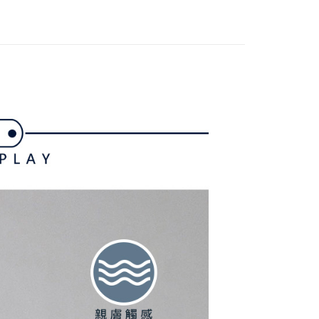
付款
項不併入電信帳單，「大哥付你分期」於每月結算日後寄送繳費提
EE先享後付」結帳流程】
方式選擇「AFTEE先享後付」後，將跳轉至「AFTEE先享後
訊連結打開帳單後，可選擇「超商條碼／台灣大直營門市／銀行轉
頁面，進行簡訊認證並確認金額後，即可完成結帳。
付／iPASS MONEY」等通路繳費。
家取貨
成立數日內，您將收到繳費通知簡訊。
費通知簡訊後14天內，點擊此簡訊中的連結，可透過四大超商
項】
網路銀行／等多元方式進行付款，方視為交易完成。
係由「台灣大哥大股份有限公司」（以下簡稱本公司）所提供，讓
：結帳手續完成當下不需立刻繳費，但若您需要取消訂單，請聯
貨付款
易時，得透過本服務購買商品或服務，並由商店將買賣／分期付
的店家。未經商家同意取消之訂單仍視為有效，需透過AFTEE
金債權讓與本公司後，依約使用本公司帳單繳交帳款。
繳納相關費用。
意付款使用「大哥付你分期」之契約關係目的，商店將以您的個人
否成功請以「AFTEE先享後付 」之結帳頁面顯示為準，若有關於
含姓名、電話或地址）提供予台灣大哥大進項蒐集、處理及利
功／繳費後需取消欲退款等相關疑問，請聯繫「AFTEE先享後
爾富取貨
公司與您本人進行分期帳單所需資料之確認、核對及更正。
援中心」
https://netprotections.freshdesk.com/support/home
戶服務條款，請詳閱以下連結：
https://oppay.tw/userRule
項】
付款
恩沛科技股份有限公司提供之「AFTEE先享後付」服務完成之
依本服務之必要範圍內提供個人資料，並將交易相關給付款項請
讓予恩沛科技股份有限公司。
個人資料處理事宜，請瀏覽以下網址：
1取貨
ee.tw/terms/#terms3
年的使用者請事先徵得法定代理人或監護人之同意方可使用
E先享後付」，若未經同意申辦者引起之損失，本公司不負相關責
AFTEE先享後付」時，將依據個別帳號之用戶狀況，依本公司
核予不同之上限額度；若仍有額度不足之情形，本公司將視審查
用戶進行身份認證。