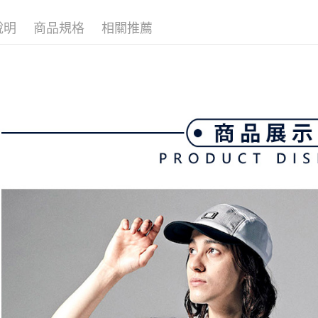
全家取貨
1.分期款
【「AFT
醒簡訊。
免運費
１．於結帳
說明
商品規格
相關推薦
2.透過簡
付」結帳
帳／街口支
付款後全
２．訂單
３．收到繳
免運費
【注意事
／ATM／
1.本服務
※ 請注意
萊爾富取
用戶於交
絡購買商品
款買賣價
先享後付
免運費
2.基於同
※ 交易是
資料（包
是否繳費成
付款後萊
用，由本
付客戶支
免運費
3.完整用
【注意事
7-11取貨
１．透過由
交易，需
免運費
求債權轉
２．關於
付款後7-1
https://aft
免運費
３．未成
「AFTE
宅配
任。
４．使用「
免運費
即時審查
結果請求