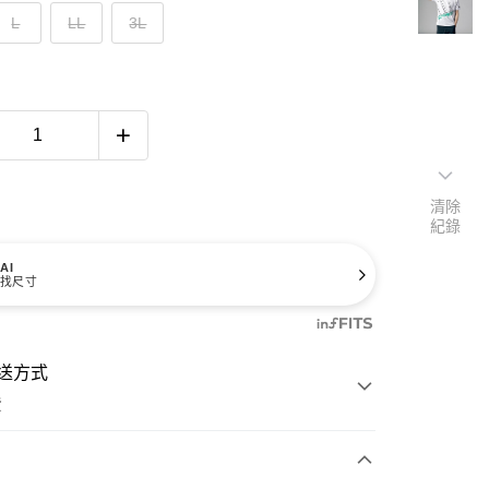
L
LL
3L
清除
紀錄
AI
找尺寸
送方式
費