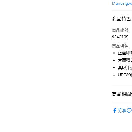
信用卡一
Munsingw
超商取貨
商品特色
LINE Pay
商品編號
Apple Pay
9542199
商品特色
街口支付
正面印
悠遊付
大面積
具吸汗
大哥付你
UPF
相關說明
【大哥付
AFTEE先
1.本服務
2.付款方
相關說明
商品相關分
流程，驗
【關於「A
ATM付款
完成交易
AFTEE
💎 Munsin
3.實際核
便利好安
分享
4.訂單成
１．簡單
▶男裝
消。如遇
２．便利
運送方式
無法說明
💎 Munsin
３．安心
【繳款方
男款服飾