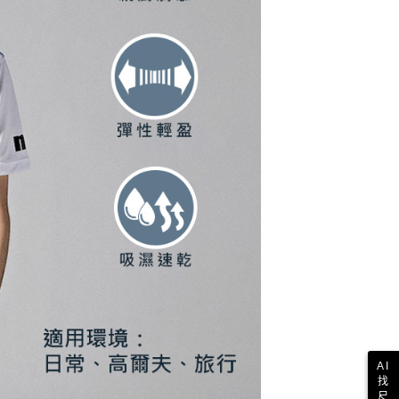
一人註冊多個帳號或使用他人資訊註冊。若發現惡意使用之情
科技股份有限公司將有權停止該用戶之使用額度並採取法律行
AI
找
尺