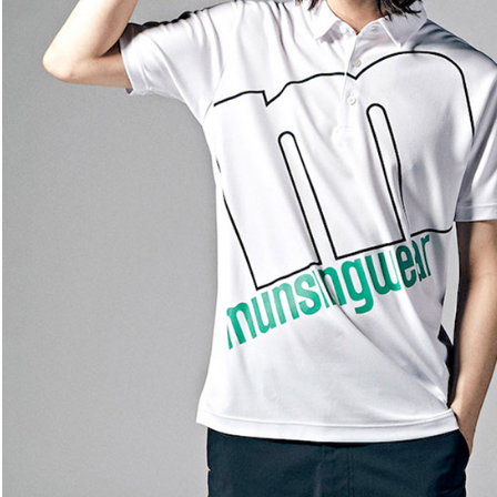
離島宅配
５．嚴禁
免運費
形，恩沛
動。