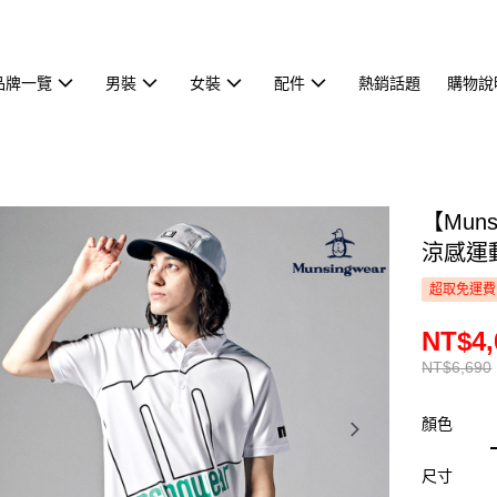
品牌一覽
男裝
女裝
配件
熱銷話題
購物說
【Mun
涼感運動
超取免運費
NT$4,
NT$6,690
顏色
尺寸