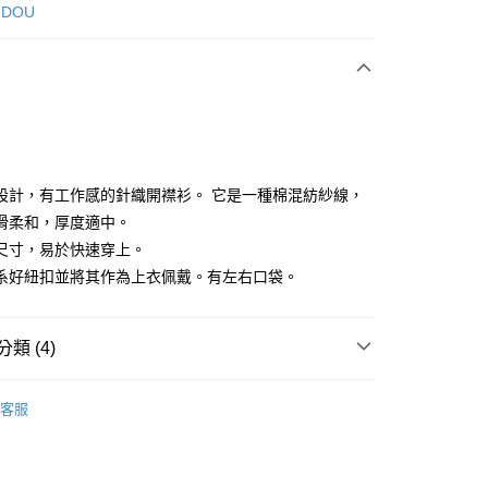
次付款
 DOU
付款
設計，有工作感的針織開襟衫。 它是一種棉混紡紗線，
滑柔和，厚度適中。
尺寸，易於快速穿上。
分期
系好紐扣並將其作為上衣佩戴。有左右口袋。
你分期使用說明】
享後付
由台灣大哥大提供，台灣大哥大用戶可立即使用無須另外申請。
式選擇「大哥付你分期」，訂單成立後會自動跳轉到大哥付的交易
類 (4)
證手機門號後，選擇欲分期的期數、繳款截止日，確認付款後即
FTEE先享後付」】
。
先享後付是「在收到商品之後才付款」的支付方式。 讓您購物簡單
DOU DOU
上衣 トップス
准額度、可分期數及費用金額請依後續交易確認頁面所載為準。
心！
客服
立30分鐘內，如未前往確認交易或遇審核未通過，訂單將自動取
：不需註冊會員、不需綁卡、不需儲值。
DOU DOU
外套 アウター
「轉專審核」未通過狀況，表示未達大哥付你分期系統評分，恕
：只要手機號碼，簡訊認證，即可結帳。
評估內容。
：先確認商品／服務後，再付款。
上衣
針織衫/毛衣
式說明】