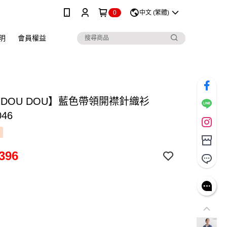
0
中文 (繁體)
明
會員權益
 DOU DOU】藍色帶領開襟針織衫
046
396