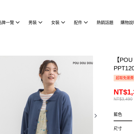
品牌一覽
男裝
女裝
配件
熱銷話題
購物說
【POU
PPT12
超取免運費
NT$1,
NT$3,490
藍色
尺寸