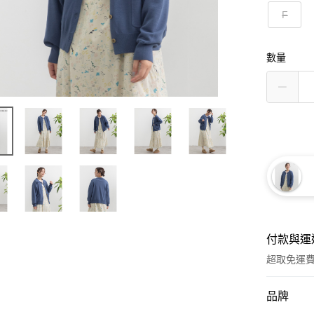
F
數量
付款與運
超取免運
付款方式
品牌