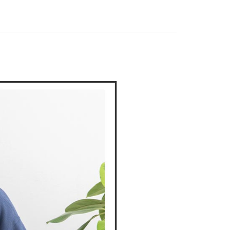
付款
項不併入電信帳單，「大哥付你分期」於每月結算日後寄送繳費提
DOU DOU
🌿 春夏單品4折起
POU DOU DOU
EE先享後付」結帳流程】
方式選擇「AFTEE先享後付」後，將跳轉至「AFTEE先享後
訊連結打開帳單後，可選擇「超商條碼／台灣大直營門市／銀行轉
頁面，進行簡訊認證並確認金額後，即可完成結帳。
付／iPASS MONEY」等通路繳費。
家取貨
成立數日內，您將收到繳費通知簡訊。
費通知簡訊後14天內，點擊此簡訊中的連結，可透過四大超商
項】
網路銀行／等多元方式進行付款，方視為交易完成。
係由「台灣大哥大股份有限公司」（以下簡稱本公司）所提供，讓
：結帳手續完成當下不需立刻繳費，但若您需要取消訂單，請聯
貨付款
易時，得透過本服務購買商品或服務，並由商店將買賣／分期付
的店家。未經商家同意取消之訂單仍視為有效，需透過AFTEE
金債權讓與本公司後，依約使用本公司帳單繳交帳款。
繳納相關費用。
意付款使用「大哥付你分期」之契約關係目的，商店將以您的個人
否成功請以「AFTEE先享後付 」之結帳頁面顯示為準，若有關於
含姓名、電話或地址）提供予台灣大哥大進項蒐集、處理及利
功／繳費後需取消欲退款等相關疑問，請聯繫「AFTEE先享後
爾富取貨
公司與您本人進行分期帳單所需資料之確認、核對及更正。
援中心」
https://netprotections.freshdesk.com/support/home
戶服務條款，請詳閱以下連結：
https://oppay.tw/userRule
項】
付款
恩沛科技股份有限公司提供之「AFTEE先享後付」服務完成之
依本服務之必要範圍內提供個人資料，並將交易相關給付款項請
讓予恩沛科技股份有限公司。
個人資料處理事宜，請瀏覽以下網址：
1取貨
ee.tw/terms/#terms3
年的使用者請事先徵得法定代理人或監護人之同意方可使用
E先享後付」，若未經同意申辦者引起之損失，本公司不負相關責
AFTEE先享後付」時，將依據個別帳號之用戶狀況，依本公司
核予不同之上限額度；若仍有額度不足之情形，本公司將視審查
用戶進行身份認證。