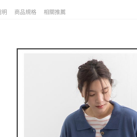
全家取貨
1.分期款
🕊️ POU 
【「AFT
醒簡訊。
免運費
１．於結帳
說明
商品規格
相關推薦
2.透過簡
付」結帳
帳／街口支
付款後全
２．訂單
３．收到繳
免運費
【注意事
／ATM／
1.本服務
※ 請注意
萊爾富取
用戶於交
絡購買商品
款買賣價
先享後付
免運費
2.基於同
※ 交易是
資料（包
是否繳費成
付款後萊
用，由本
付客戶支
免運費
3.完整用
【注意事
7-11取貨
１．透過由
交易，需
免運費
求債權轉
２．關於
付款後7-1
https://aft
免運費
３．未成
「AFTE
宅配
任。
４．使用「
免運費
即時審查
結果請求