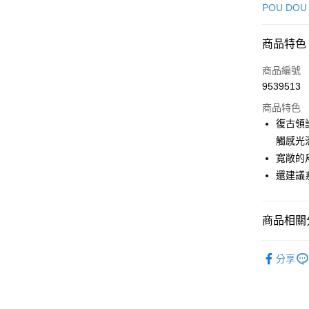
信用卡一
POU DOU
超商取貨
商品特色
LINE Pay
商品編號
Apple Pay
9539513
商品特色
街口支付
復古領
悠遊付
觸感光
寬敞的
大哥付你
還建議
相關說明
【大哥付
AFTEE先
1.本服務
2.付款方
相關說明
商品相關分
流程，驗
【關於「A
ATM付款
完成交易
AFTEE
🕊️ POU 
3.實際核
便利好安
分享
4.訂單成
１．簡單
🕊️ POU 
消。如遇
２．便利
運送方式
無法說明
▶女裝
３．安心
【繳款方