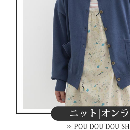
離島宅配
５．嚴禁
免運費
形，恩沛
動。