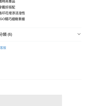
檐時尚單品
穿戴好搭配
格印花增添活潑性
分期
OGO精巧細緻車縫
你分期使用說明】
享後付
由台灣大哥大提供，台灣大哥大用戶可立即使用無須另外申請。
式選擇「大哥付你分期」，訂單成立後會自動跳轉到大哥付的交易
類 (6)
證手機門號後，選擇欲分期的期數、繳款截止日，確認付款後即
FTEE先享後付」】
。
先享後付是「在收到商品之後才付款」的支付方式。 讓您購物簡單
sportif
包包/帽子配件
准額度、可分期數及費用金額請依後續交易確認頁面所載為準。
心！
客服
立30分鐘內，如未前往確認交易或遇審核未通過，訂單將自動取
：不需註冊會員、不需綁卡、不需儲值。
◼️ 帽子
漁夫帽
「轉專審核」未通過狀況，表示未達大哥付你分期系統評分，恕
：只要手機號碼，簡訊認證，即可結帳。
評估內容。
選｜精選3折起
：先確認商品／服務後，再付款。
🐓公雞牌｜精選6折起
春季特惠6折
式說明】
85折
付款
項不併入電信帳單，「大哥付你分期」於每月結算日後寄送繳費提
EE先享後付」結帳流程】
sportif
方式選擇「AFTEE先享後付」後，將跳轉至「AFTEE先享後
📌精選6折專區 滿件再享85折
訊連結打開帳單後，可選擇「超商條碼／台灣大直營門市／銀行轉
頁面，進行簡訊認證並確認金額後，即可完成結帳。
付／iPASS MONEY」等通路繳費。
選｜精選3折起
🌡️熱浪來襲：涼感❎機能❎專區
配件
家取貨
成立數日內，您將收到繳費通知簡訊。
費通知簡訊後14天內，點擊此簡訊中的連結，可透過四大超商
選｜精選3折起
👨父親節限定滿件享88折💝
鞋配
項】
網路銀行／等多元方式進行付款，方視為交易完成。
係由「台灣大哥大股份有限公司」（以下簡稱本公司）所提供，讓
：結帳手續完成當下不需立刻繳費，但若您需要取消訂單，請聯
貨付款
易時，得透過本服務購買商品或服務，並由商店將買賣／分期付
的店家。未經商家同意取消之訂單仍視為有效，需透過AFTEE
金債權讓與本公司後，依約使用本公司帳單繳交帳款。
繳納相關費用。
意付款使用「大哥付你分期」之契約關係目的，商店將以您的個人
否成功請以「AFTEE先享後付 」之結帳頁面顯示為準，若有關於