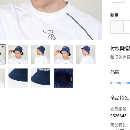
數量
付款與運
超取免運
付款方式
品牌
信用卡一
le coq spor
超商取貨
商品特色
LINE Pay
商品編號
Apple Pay
9526643
商品特色
街口支付