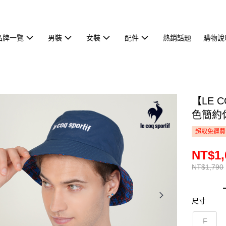
品牌一覽
男裝
女裝
配件
熱銷話題
購物說
【LE 
色簡約休
超取免運費
NT$1,
NT$1,790
尺寸
F