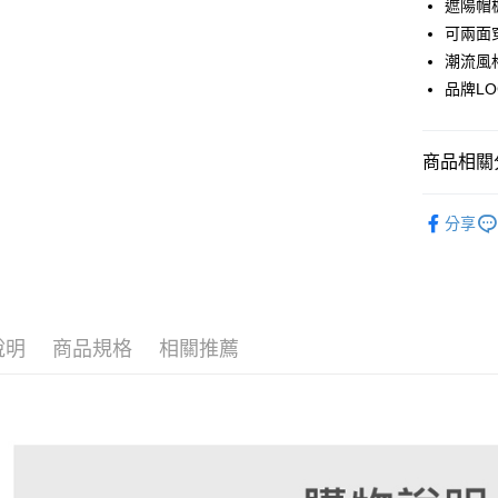
遮陽帽
悠遊付
可兩面
潮流風
大哥付你
品牌L
相關說明
【大哥付
AFTEE先
1.本服務
2.付款方
相關說明
商品相關分
流程，驗
【關於「A
ATM付款
完成交易
AFTEE
🚴‍♂️ le coq 
3.實際核
便利好安
分享
4.訂單成
１．簡單
▶配件
消。如遇
２．便利
運送方式
無法說明
📍本月精
３．安心
【繳款方
專區滿件再
全家取貨
1.分期款
【「AFT
醒簡訊。
免運費
🚴‍♂️ le coq 
１．於結帳
說明
商品規格
相關推薦
2.透過簡
付」結帳
帳／街口支
📍本月精
付款後全
２．訂單
３．收到繳
免運費
📍本月精
【注意事
／ATM／
1.本服務
※ 請注意
萊爾富取
用戶於交
絡購買商品
款買賣價
先享後付
免運費
2.基於同
※ 交易是