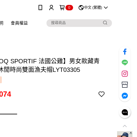
0
中文 (繁體)
明
會員權益
COQ SPORTIF 法國公雞】男女款藏青
閒時尚雙面漁夫帽LYT03305
074