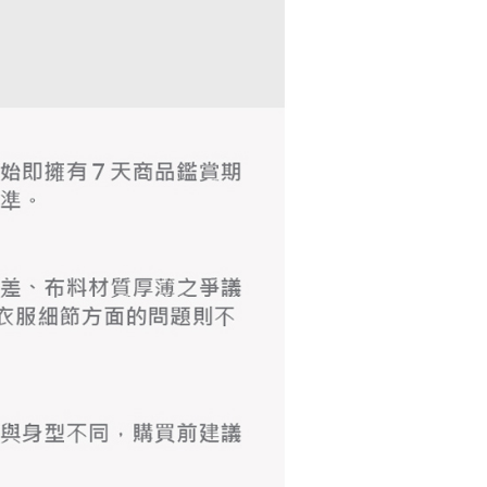
含姓名、電話或地址）提供予台灣大哥大進項蒐集、處理及利
功／繳費後需取消欲退款等相關疑問，請聯繫「AFTEE先享後
爾富取貨
公司與您本人進行分期帳單所需資料之確認、核對及更正。
援中心」
https://netprotections.freshdesk.com/support/home
戶服務條款，請詳閱以下連結：
https://oppay.tw/userRule
項】
付款
恩沛科技股份有限公司提供之「AFTEE先享後付」服務完成之
依本服務之必要範圍內提供個人資料，並將交易相關給付款項請
讓予恩沛科技股份有限公司。
個人資料處理事宜，請瀏覽以下網址：
1取貨
ee.tw/terms/#terms3
年的使用者請事先徵得法定代理人或監護人之同意方可使用
E先享後付」，若未經同意申辦者引起之損失，本公司不負相關責
AFTEE先享後付」時，將依據個別帳號之用戶狀況，依本公司
核予不同之上限額度；若仍有額度不足之情形，本公司將視審查
用戶進行身份認證。
一人註冊多個帳號或使用他人資訊註冊。若發現惡意使用之情
科技股份有限公司將有權停止該用戶之使用額度並採取法律行