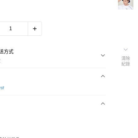
送方式
清除
費
紀錄
次付款
tif
付款