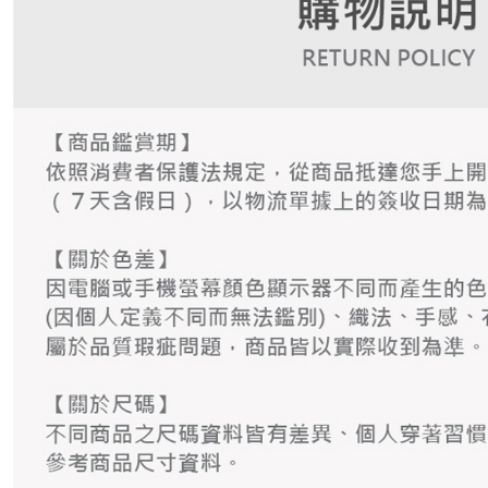
資料（包
是否繳費成
付款後萊
用，由本
付客戶支
免運費
3.完整用
【注意事
7-11取貨
１．透過由
交易，需
免運費
求債權轉
２．關於
付款後7-1
https://aft
免運費
３．未成
「AFTE
宅配
任。
４．使用「
免運費
即時審查
結果請求
離島宅配
５．嚴禁
免運費
形，恩沛
動。