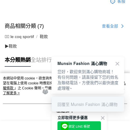
客服
商品相關分類 (7)
查看全部
🚴‍♂️ le coq sportif
鞋款
▶鞋款
本分類熱銷
全站排行
Munsin Fashion 滿心購物
您好，歡迎來到滿心購物商城！
有任何問題，請直接留下您的姓名
本網站中使用 cookie，欲查詢有關本網站使用 cookie 方式之詳情，及若您不希
及聯絡電話，方便我們以最快速度
熱門標籤
望在電腦上使用 cookie 時應如何變更電腦的 cookie 設定，請參閱本網站「
隱私
處理喔~
權條款
」之 Cookie 聲明。您繼續使用本網站即表示您同意本公司得按本網站使
用條款之 Cookie 聲明使用 cookie。
了解更多 >
回覆至 Munsin Fashion 滿心購物
我知道了
立即取得更多優惠
綁定 LINE 帳號