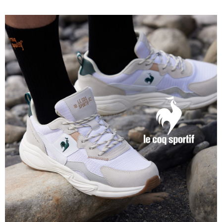
4.訂單成立30分鐘內，如未前往確認交易或遇審核未通過，訂單將自動取
１．簡單：不需註冊會員、不需綁卡、不需儲值。
運送方式
消。如遇「轉專審核」未通過狀況，表示未達大哥付你分期系統評分，恕無
２．便利：只要手機號碼，簡訊認證，即可結帳。
法說明評估內容。
３．安心：先確認商品／服務後，再付款。
全家取貨付款
【繳款方式說明】
1.分期款項不併入電信帳單，「大哥付你分期」於每月結算日後寄送繳費提
免運費
【「AFTEE先享後付」結帳流程】
醒簡訊。
１．於結帳方式選擇「AFTEE先享後付」後，將跳轉至「AFTEE先享後付」
2.透過簡訊連結打開帳單後，可選擇「超商條碼／台灣大直營門市／銀行轉
付款後全家取貨
結帳頁面，進行簡訊認證並確認金額後，即可完成結帳。
帳／街口支付／iPASS MONEY」等通路繳費。
２．訂單成立數日內，您將收到繳費通知簡訊。
免運費
３．收到繳費通知簡訊後14天內，點擊此簡訊中的連結，可透過四大超商／
【注意事項】
ATM／網路銀行／等多元方式進行付款，方視為交易完成。
萊爾富取貨付款
1.本服務係由「台灣大哥大股份有限公司」（以下簡稱本公司）所提供，讓
※ 請注意：結帳手續完成當下不需立刻繳費，但若您需要取消訂單，請聯絡
用戶於交易時，得透過本服務購買商品或服務，並由商店將買賣／分期付款
免運費
購買商品的店家。未經商家同意取消之訂單仍視為有效，需透過AFTEE先享
買賣價金債權讓與本公司後，依約使用本公司帳單繳交帳款。
後付繳納相關費用。
2.基於同意付款使用「大哥付你分期」之契約關係目的，商店將以您的個人
付款後萊爾富取貨
※ 交易是否成功請以「AFTEE先享後付 」之結帳頁面顯示為準，若有關於
資料（包含姓名、電話或地址）提供予台灣大哥大進項蒐集、處理及利用，
是否繳費成功／繳費後需取消欲退款等相關疑問，請聯繫「AFTEE先享後付
免運費
由本公司與您本人進行分期帳單所需資料之確認、核對及更正。
客戶支援中心」
https://netprotections.freshdesk.com/support/home
3.完整用戶服務條款，請詳閱以下連結：
https://oppay.tw/userRule
7-11取貨付款
【注意事項】
１．透過由恩沛科技股份有限公司提供之「AFTEE先享後付」服務完成之交
免運費
易，需依本服務之必要範圍內提供個人資料，並將交易相關給付款項請求債
權轉讓予恩沛科技股份有限公司。
付款後7-11取貨
２．關於個人資料處理事宜，請瀏覽以下網址：
免運費
https://aftee.tw/terms/#terms3
３．未成年的使用者請事先徵得法定代理人或監護人之同意方可使用
宅配
「AFTEE先享後付」，若未經同意申辦者引起之損失，本公司不負相關責