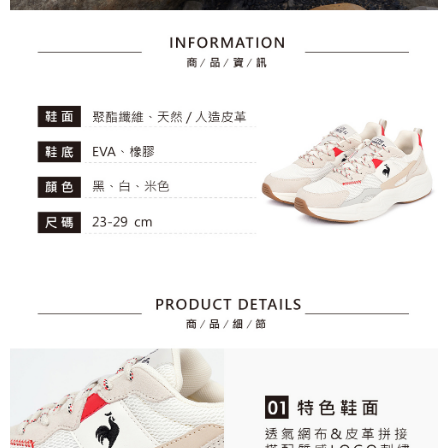
任。
免運費
４．使用「AFTEE先享後付」時，將依據個別帳號之用戶狀況，依本公司即
時審查核予不同之上限額度；若仍有額度不足之情形，本公司將視審查結果
離島宅配
請求用戶進行身份認證。
免運費
５．嚴禁一人註冊多個帳號或使用他人資訊註冊。若發現惡意使用之情形，
恩沛科技股份有限公司將有權停止該用戶之使用額度並採取法律行動。