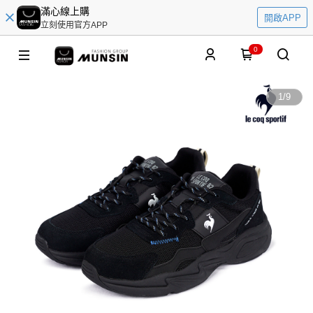
滿心線上購
開啟APP
立刻使用官方APP
0
1
/
9