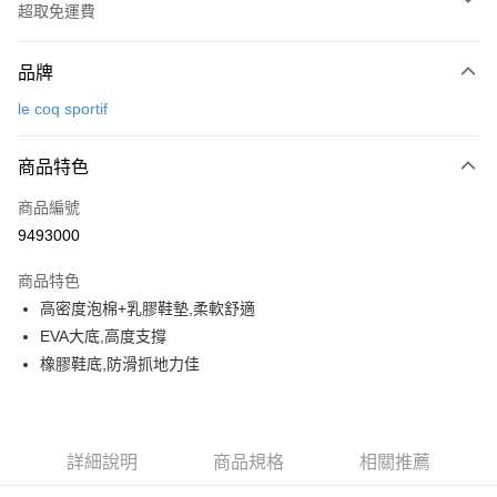
超取免運費
付款方式
品牌
信用卡一次付款
le coq sportif
超商取貨付款
商品特色
LINE Pay
商品編號
Apple Pay
9493000
街口支付
商品特色
悠遊付
高密度泡棉+乳膠鞋墊,柔軟舒適
大哥付你分期
EVA大底,高度支撐
相關說明
橡膠鞋底,防滑抓地力佳
【大哥付你分期使用說明】
AFTEE先享後付
1.本服務由台灣大哥大提供，台灣大哥大用戶可立即使用無須另外申請。
2.付款方式選擇「大哥付你分期」，訂單成立後會自動跳轉到大哥付的交易
相關說明
流程，驗證手機門號後，選擇欲分期的期數、繳款截止日，確認付款後即完
【關於「AFTEE先享後付」】
詳細說明
商品規格
相關推薦
成交易。
ATM付款
AFTEE先享後付是「在收到商品之後才付款」的支付方式。 讓您購物簡單
3.實際核准額度、可分期數及費用金額請依後續交易確認頁面所載為準。
便利好安心！