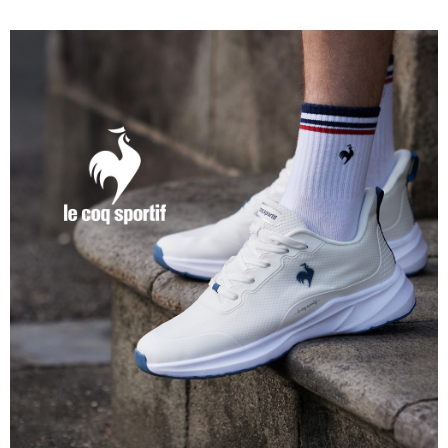
4.訂單成立30分鐘內，如未前往確認交易或遇審核未通過，訂單將自動取
１．簡單：不需註冊會員、不需綁卡、不需儲值。
運送方式
消。如遇「轉專審核」未通過狀況，表示未達大哥付你分期系統評分，恕無
２．便利：只要手機號碼，簡訊認證，即可結帳。
法說明評估內容。
３．安心：先確認商品／服務後，再付款。
全家取貨付款
【繳款方式說明】
1.分期款項不併入電信帳單，「大哥付你分期」於每月結算日後寄送繳費提
免運費
【「AFTEE先享後付」結帳流程】
醒簡訊。
１．於結帳方式選擇「AFTEE先享後付」後，將跳轉至「AFTEE先享後付」
2.透過簡訊連結打開帳單後，可選擇「超商條碼／台灣大直營門市／銀行轉
付款後全家取貨
結帳頁面，進行簡訊認證並確認金額後，即可完成結帳。
帳／街口支付／iPASS MONEY」等通路繳費。
２．訂單成立數日內，您將收到繳費通知簡訊。
免運費
３．收到繳費通知簡訊後14天內，點擊此簡訊中的連結，可透過四大超商／
【注意事項】
ATM／網路銀行／等多元方式進行付款，方視為交易完成。
萊爾富取貨付款
1.本服務係由「台灣大哥大股份有限公司」（以下簡稱本公司）所提供，讓
※ 請注意：結帳手續完成當下不需立刻繳費，但若您需要取消訂單，請聯絡
用戶於交易時，得透過本服務購買商品或服務，並由商店將買賣／分期付款
免運費
購買商品的店家。未經商家同意取消之訂單仍視為有效，需透過AFTEE先享
買賣價金債權讓與本公司後，依約使用本公司帳單繳交帳款。
後付繳納相關費用。
2.基於同意付款使用「大哥付你分期」之契約關係目的，商店將以您的個人
付款後萊爾富取貨
※ 交易是否成功請以「AFTEE先享後付 」之結帳頁面顯示為準，若有關於
資料（包含姓名、電話或地址）提供予台灣大哥大進項蒐集、處理及利用，
是否繳費成功／繳費後需取消欲退款等相關疑問，請聯繫「AFTEE先享後付
免運費
由本公司與您本人進行分期帳單所需資料之確認、核對及更正。
客戶支援中心」
https://netprotections.freshdesk.com/support/home
3.完整用戶服務條款，請詳閱以下連結：
https://oppay.tw/userRule
7-11取貨付款
【注意事項】
１．透過由恩沛科技股份有限公司提供之「AFTEE先享後付」服務完成之交
免運費
易，需依本服務之必要範圍內提供個人資料，並將交易相關給付款項請求債
權轉讓予恩沛科技股份有限公司。
付款後7-11取貨
２．關於個人資料處理事宜，請瀏覽以下網址：
免運費
https://aftee.tw/terms/#terms3
３．未成年的使用者請事先徵得法定代理人或監護人之同意方可使用
宅配
「AFTEE先享後付」，若未經同意申辦者引起之損失，本公司不負相關責