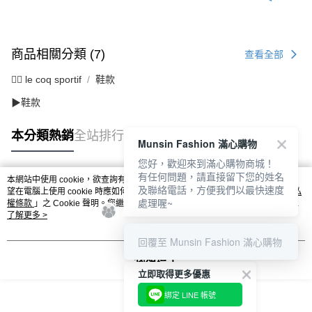
商品相關分類 (7)
查看全部
🚴‍♂️ le coq sportif
鞋款
▶鞋款
本分類熱銷
全站排行
Munsin Fashion 滿心購物
您好，歡迎來到滿心購物商城！
有任何問題，請直接留下您的姓名
本網站中使用 cookie，欲查詢有關本網站使用 cookie 方式之詳情，及若您不希
及聯絡電話，方便我們以最快速度
熱門標籤
望在電腦上使用 cookie 時應如何變更電腦的 cookie 設定，請參閱本網站「
隱私
處理喔~
權條款
」之 Cookie 聲明。您繼續使用本網站即表示您同意本公司得按本網站使
用條款之 Cookie 聲明使用 cookie。
了解更多 >
回覆至 Munsin Fashion 滿心購物
我知道了
立即取得更多優惠
綁定 LINE 帳號