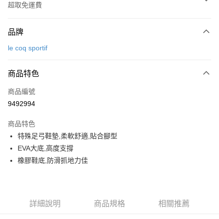
超取免運費
付款方式
品牌
信用卡一次付款
le coq sportif
超商取貨付款
商品特色
LINE Pay
商品編號
Apple Pay
9492994
街口支付
商品特色
悠遊付
特殊足弓鞋墊,柔軟舒適,貼合腳型
大哥付你分期
EVA大底,高度支撐
相關說明
橡膠鞋底,防滑抓地力佳
【大哥付你分期使用說明】
AFTEE先享後付
1.本服務由台灣大哥大提供，台灣大哥大用戶可立即使用無須另外申請。
2.付款方式選擇「大哥付你分期」，訂單成立後會自動跳轉到大哥付的交易
相關說明
流程，驗證手機門號後，選擇欲分期的期數、繳款截止日，確認付款後即完
【關於「AFTEE先享後付」】
詳細說明
商品規格
相關推薦
成交易。
ATM付款
AFTEE先享後付是「在收到商品之後才付款」的支付方式。 讓您購物簡單
3.實際核准額度、可分期數及費用金額請依後續交易確認頁面所載為準。
便利好安心！