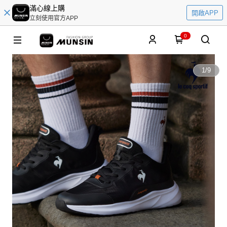
滿心線上購
開啟APP
立刻使用官方APP
0
1
/
9