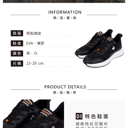
任。
免運費
４．使用「AFTEE先享後付」時，將依據個別帳號之用戶狀況，依本公司即
時審查核予不同之上限額度；若仍有額度不足之情形，本公司將視審查結果
離島宅配
請求用戶進行身份認證。
免運費
５．嚴禁一人註冊多個帳號或使用他人資訊註冊。若發現惡意使用之情形，
恩沛科技股份有限公司將有權停止該用戶之使用額度並採取法律行動。