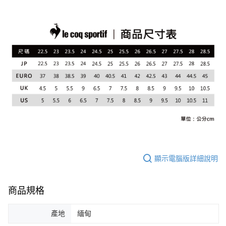
4.訂單成立30分鐘內，如未前往確認交易或遇審核未通過，訂單將自動取
１．簡單：不需註冊會員、不需綁卡、不需儲值。
運送方式
消。如遇「轉專審核」未通過狀況，表示未達大哥付你分期系統評分，恕無
２．便利：只要手機號碼，簡訊認證，即可結帳。
法說明評估內容。
３．安心：先確認商品／服務後，再付款。
全家取貨付款
【繳款方式說明】
1.分期款項不併入電信帳單，「大哥付你分期」於每月結算日後寄送繳費提
免運費
【「AFTEE先享後付」結帳流程】
醒簡訊。
１．於結帳方式選擇「AFTEE先享後付」後，將跳轉至「AFTEE先享後付」
2.透過簡訊連結打開帳單後，可選擇「超商條碼／台灣大直營門市／銀行轉
付款後全家取貨
結帳頁面，進行簡訊認證並確認金額後，即可完成結帳。
帳／街口支付／iPASS MONEY」等通路繳費。
２．訂單成立數日內，您將收到繳費通知簡訊。
免運費
３．收到繳費通知簡訊後14天內，點擊此簡訊中的連結，可透過四大超商／
【注意事項】
ATM／網路銀行／等多元方式進行付款，方視為交易完成。
萊爾富取貨付款
1.本服務係由「台灣大哥大股份有限公司」（以下簡稱本公司）所提供，讓
※ 請注意：結帳手續完成當下不需立刻繳費，但若您需要取消訂單，請聯絡
用戶於交易時，得透過本服務購買商品或服務，並由商店將買賣／分期付款
免運費
購買商品的店家。未經商家同意取消之訂單仍視為有效，需透過AFTEE先享
買賣價金債權讓與本公司後，依約使用本公司帳單繳交帳款。
後付繳納相關費用。
2.基於同意付款使用「大哥付你分期」之契約關係目的，商店將以您的個人
付款後萊爾富取貨
※ 交易是否成功請以「AFTEE先享後付 」之結帳頁面顯示為準，若有關於
資料（包含姓名、電話或地址）提供予台灣大哥大進項蒐集、處理及利用，
是否繳費成功／繳費後需取消欲退款等相關疑問，請聯繫「AFTEE先享後付
免運費
由本公司與您本人進行分期帳單所需資料之確認、核對及更正。
客戶支援中心」
https://netprotections.freshdesk.com/support/home
3.完整用戶服務條款，請詳閱以下連結：
https://oppay.tw/userRule
7-11取貨付款
顯示電腦版詳細說明
【注意事項】
１．透過由恩沛科技股份有限公司提供之「AFTEE先享後付」服務完成之交
免運費
易，需依本服務之必要範圍內提供個人資料，並將交易相關給付款項請求債
權轉讓予恩沛科技股份有限公司。
商品規格
付款後7-11取貨
２．關於個人資料處理事宜，請瀏覽以下網址：
免運費
https://aftee.tw/terms/#terms3
產地
緬甸
３．未成年的使用者請事先徵得法定代理人或監護人之同意方可使用
宅配
「AFTEE先享後付」，若未經同意申辦者引起之損失，本公司不負相關責