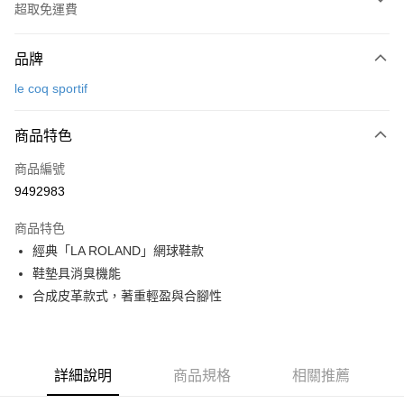
超取免運費
付款方式
品牌
信用卡一次付款
le coq sportif
超商取貨付款
商品特色
LINE Pay
商品編號
Apple Pay
9492983
街口支付
商品特色
悠遊付
經典「LA ROLAND」網球鞋款
大哥付你分期
鞋墊具消臭機能
相關說明
合成皮革款式，著重輕盈與合腳性
【大哥付你分期使用說明】
AFTEE先享後付
1.本服務由台灣大哥大提供，台灣大哥大用戶可立即使用無須另外申請。
2.付款方式選擇「大哥付你分期」，訂單成立後會自動跳轉到大哥付的交易
相關說明
流程，驗證手機門號後，選擇欲分期的期數、繳款截止日，確認付款後即完
【關於「AFTEE先享後付」】
詳細說明
商品規格
相關推薦
成交易。
ATM付款
AFTEE先享後付是「在收到商品之後才付款」的支付方式。 讓您購物簡單
3.實際核准額度、可分期數及費用金額請依後續交易確認頁面所載為準。
便利好安心！