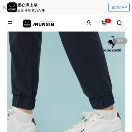
滿心線上購
開啟APP
立刻使用官方APP
0
1
/
8