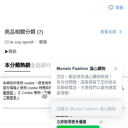
任。
免運費
客服
４．使用「AFTEE先享後付」時，將依據個別帳號之用戶狀況，依本公司即
時審查核予不同之上限額度；若仍有額度不足之情形，本公司將視審查結果
離島宅配
請求用戶進行身份認證。
免運費
５．嚴禁一人註冊多個帳號或使用他人資訊註冊。若發現惡意使用之情形，
恩沛科技股份有限公司將有權停止該用戶之使用額度並採取法律行動。
商品相關分類 (7)
查看全部
🚴‍♂️ le coq sportif
鞋款
▶鞋款
本分類熱銷
全站排行
Munsin Fashion 滿心購物
您好，歡迎來到滿心購物商城！
有任何問題，請直接留下您的姓名
本網站中使用 cookie，欲查詢有關本網站使用 cookie 方式之詳情，及若您不希
及聯絡電話，方便我們以最快速度
熱門標籤
望在電腦上使用 cookie 時應如何變更電腦的 cookie 設定，請參閱本網站「
隱私
處理喔~
權條款
」之 Cookie 聲明。您繼續使用本網站即表示您同意本公司得按本網站使
用條款之 Cookie 聲明使用 cookie。
了解更多 >
回覆至 Munsin Fashion 滿心購物
我知道了
立即取得更多優惠