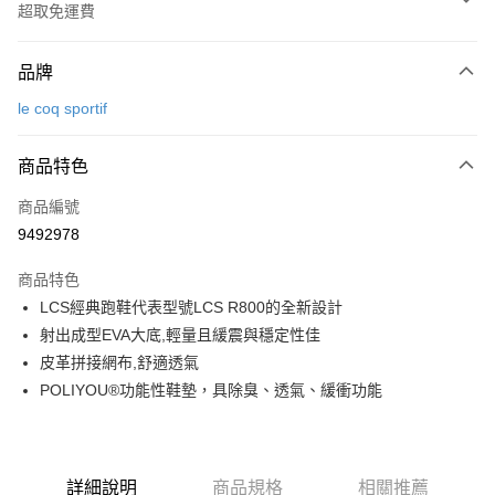
超取免運費
付款方式
品牌
信用卡一次付款
le coq sportif
超商取貨付款
商品特色
LINE Pay
商品編號
Apple Pay
9492978
街口支付
商品特色
悠遊付
LCS經典跑鞋代表型號LCS R800的全新設計
大哥付你分期
射出成型EVA大底,輕量且緩震與穩定性佳
相關說明
皮革拼接網布,舒適透氣
【大哥付你分期使用說明】
POLIYOU®功能性鞋墊，具除臭、透氣、緩衝功能
AFTEE先享後付
1.本服務由台灣大哥大提供，台灣大哥大用戶可立即使用無須另外申請。
2.付款方式選擇「大哥付你分期」，訂單成立後會自動跳轉到大哥付的交易
相關說明
流程，驗證手機門號後，選擇欲分期的期數、繳款截止日，確認付款後即完
【關於「AFTEE先享後付」】
成交易。
ATM付款
AFTEE先享後付是「在收到商品之後才付款」的支付方式。 讓您購物簡單
3.實際核准額度、可分期數及費用金額請依後續交易確認頁面所載為準。
詳細說明
商品規格
相關推薦
便利好安心！