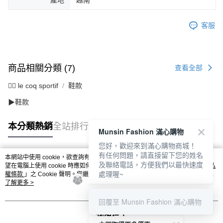
產地
越南
任。
免運費
４．使用「AFTEE先享後付」時，將依據個別帳號之用戶狀況，依本公司即
客服
時審查核予不同之上限額度；若仍有額度不足之情形，本公司將視審查結果
離島宅配
請求用戶進行身份認證。
免運費
５．嚴禁一人註冊多個帳號或使用他人資訊註冊。若發現惡意使用之情形，
恩沛科技股份有限公司將有權停止該用戶之使用額度並採取法律行動。
商品相關分類 (7)
查看全部
🚴‍♂️ le coq sportif
鞋款
▶鞋款
本分類熱銷
全站排行
Munsin Fashion 滿心購物
您好，歡迎來到滿心購物商城！
有任何問題，請直接留下您的姓名
本網站中使用 cookie，欲查詢有關本網站使用 cookie 方式之詳情，及若您不希
及聯絡電話，方便我們以最快速度
熱門標籤
望在電腦上使用 cookie 時應如何變更電腦的 cookie 設定，請參閱本網站「
隱私
處理喔~
權條款
」之 Cookie 聲明。您繼續使用本網站即表示您同意本公司得按本網站使
用條款之 Cookie 聲明使用 cookie。
了解更多 >
回覆至 Munsin Fashion 滿心購物
我知道了