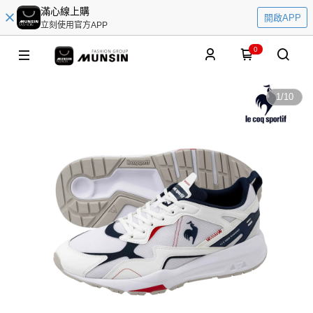
滿心線上購
開啟APP
立刻使用官方APP
0
1
/
10