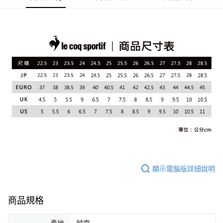
4.訂單成立30分鐘內，如未前往確認交易或遇審核未通過，訂單將自動取
１．簡單：不需註冊會員、不需綁卡、不需儲值。
運送方式
消。如遇「轉專審核」未通過狀況，表示未達大哥付你分期系統評分，恕無
２．便利：只要手機號碼，簡訊認證，即可結帳。
法說明評估內容。
３．安心：先確認商品／服務後，再付款。
全家取貨付款
【繳款方式說明】
1.分期款項不併入電信帳單，「大哥付你分期」於每月結算日後寄送繳費提
免運費
【「AFTEE先享後付」結帳流程】
醒簡訊。
１．於結帳方式選擇「AFTEE先享後付」後，將跳轉至「AFTEE先享後付」
2.透過簡訊連結打開帳單後，可選擇「超商條碼／台灣大直營門市／銀行轉
付款後全家取貨
結帳頁面，進行簡訊認證並確認金額後，即可完成結帳。
帳／街口支付／iPASS MONEY」等通路繳費。
２．訂單成立數日內，您將收到繳費通知簡訊。
免運費
３．收到繳費通知簡訊後14天內，點擊此簡訊中的連結，可透過四大超商／
【注意事項】
ATM／網路銀行／等多元方式進行付款，方視為交易完成。
萊爾富取貨付款
1.本服務係由「台灣大哥大股份有限公司」（以下簡稱本公司）所提供，讓
※ 請注意：結帳手續完成當下不需立刻繳費，但若您需要取消訂單，請聯絡
用戶於交易時，得透過本服務購買商品或服務，並由商店將買賣／分期付款
免運費
購買商品的店家。未經商家同意取消之訂單仍視為有效，需透過AFTEE先享
買賣價金債權讓與本公司後，依約使用本公司帳單繳交帳款。
後付繳納相關費用。
2.基於同意付款使用「大哥付你分期」之契約關係目的，商店將以您的個人
付款後萊爾富取貨
※ 交易是否成功請以「AFTEE先享後付 」之結帳頁面顯示為準，若有關於
資料（包含姓名、電話或地址）提供予台灣大哥大進項蒐集、處理及利用，
是否繳費成功／繳費後需取消欲退款等相關疑問，請聯繫「AFTEE先享後付
免運費
由本公司與您本人進行分期帳單所需資料之確認、核對及更正。
客戶支援中心」
https://netprotections.freshdesk.com/support/home
3.完整用戶服務條款，請詳閱以下連結：
https://oppay.tw/userRule
7-11取貨付款
【注意事項】
顯示電腦版詳細說明
１．透過由恩沛科技股份有限公司提供之「AFTEE先享後付」服務完成之交
免運費
易，需依本服務之必要範圍內提供個人資料，並將交易相關給付款項請求債
權轉讓予恩沛科技股份有限公司。
付款後7-11取貨
２．關於個人資料處理事宜，請瀏覽以下網址：
商品規格
免運費
https://aftee.tw/terms/#terms3
３．未成年的使用者請事先徵得法定代理人或監護人之同意方可使用
宅配
「AFTEE先享後付」，若未經同意申辦者引起之損失，本公司不負相關責