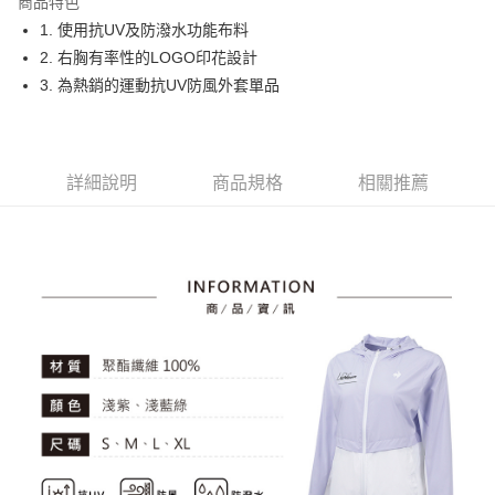
商品特色
悠遊付
1. 使用抗UV及防潑水功能布料
大哥付你分期
2. 右胸有率性的LOGO印花設計
相關說明
3. 為熱銷的運動抗UV防風外套單品
【大哥付你分期使用說明】
AFTEE先享後付
1.本服務由台灣大哥大提供，台灣大哥大用戶可立即使用無須另外申請。
2.付款方式選擇「大哥付你分期」，訂單成立後會自動跳轉到大哥付的交易
相關說明
流程，驗證手機門號後，選擇欲分期的期數、繳款截止日，確認付款後即完
【關於「AFTEE先享後付」】
詳細說明
商品規格
相關推薦
成交易。
ATM付款
AFTEE先享後付是「在收到商品之後才付款」的支付方式。 讓您購物簡單
3.實際核准額度、可分期數及費用金額請依後續交易確認頁面所載為準。
便利好安心！
4.訂單成立30分鐘內，如未前往確認交易或遇審核未通過，訂單將自動取
１．簡單：不需註冊會員、不需綁卡、不需儲值。
運送方式
消。如遇「轉專審核」未通過狀況，表示未達大哥付你分期系統評分，恕無
２．便利：只要手機號碼，簡訊認證，即可結帳。
法說明評估內容。
３．安心：先確認商品／服務後，再付款。
全家取貨付款
【繳款方式說明】
1.分期款項不併入電信帳單，「大哥付你分期」於每月結算日後寄送繳費提
免運費
【「AFTEE先享後付」結帳流程】
醒簡訊。
１．於結帳方式選擇「AFTEE先享後付」後，將跳轉至「AFTEE先享後付」
2.透過簡訊連結打開帳單後，可選擇「超商條碼／台灣大直營門市／銀行轉
付款後全家取貨
結帳頁面，進行簡訊認證並確認金額後，即可完成結帳。
帳／街口支付／iPASS MONEY」等通路繳費。
２．訂單成立數日內，您將收到繳費通知簡訊。
免運費
３．收到繳費通知簡訊後14天內，點擊此簡訊中的連結，可透過四大超商／
【注意事項】
ATM／網路銀行／等多元方式進行付款，方視為交易完成。
萊爾富取貨付款
1.本服務係由「台灣大哥大股份有限公司」（以下簡稱本公司）所提供，讓
※ 請注意：結帳手續完成當下不需立刻繳費，但若您需要取消訂單，請聯絡
用戶於交易時，得透過本服務購買商品或服務，並由商店將買賣／分期付款
免運費
購買商品的店家。未經商家同意取消之訂單仍視為有效，需透過AFTEE先享
買賣價金債權讓與本公司後，依約使用本公司帳單繳交帳款。
後付繳納相關費用。
2.基於同意付款使用「大哥付你分期」之契約關係目的，商店將以您的個人
付款後萊爾富取貨
※ 交易是否成功請以「AFTEE先享後付 」之結帳頁面顯示為準，若有關於