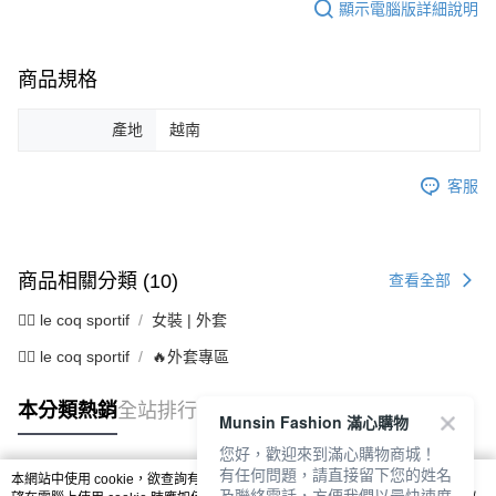
顯示電腦版詳細說明
商品規格
產地
越南
客服
商品相關分類 (10)
查看全部
🚴‍♂️ le coq sportif
女裝 | 外套
🚴‍♂️ le coq sportif
🔥外套專區
本分類熱銷
全站排行
Munsin Fashion 滿心購物
您好，歡迎來到滿心購物商城！
有任何問題，請直接留下您的姓名
本網站中使用 cookie，欲查詢有關本網站使用 cookie 方式之詳情，及若您不希
及聯絡電話，方便我們以最快速度