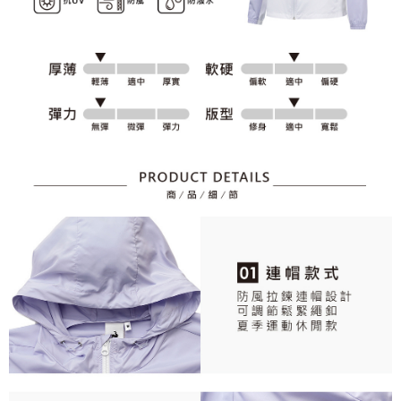
資料（包含姓名、電話或地址）提供予台灣大哥大進項蒐集、處理及利用，
是否繳費成功／繳費後需取消欲退款等相關疑問，請聯繫「AFTEE先享後付
免運費
由本公司與您本人進行分期帳單所需資料之確認、核對及更正。
客戶支援中心」
https://netprotections.freshdesk.com/support/home
3.完整用戶服務條款，請詳閱以下連結：
https://oppay.tw/userRule
7-11取貨付款
【注意事項】
１．透過由恩沛科技股份有限公司提供之「AFTEE先享後付」服務完成之交
免運費
易，需依本服務之必要範圍內提供個人資料，並將交易相關給付款項請求債
權轉讓予恩沛科技股份有限公司。
付款後7-11取貨
２．關於個人資料處理事宜，請瀏覽以下網址：
免運費
https://aftee.tw/terms/#terms3
３．未成年的使用者請事先徵得法定代理人或監護人之同意方可使用
宅配
「AFTEE先享後付」，若未經同意申辦者引起之損失，本公司不負相關責
任。
免運費
４．使用「AFTEE先享後付」時，將依據個別帳號之用戶狀況，依本公司即
時審查核予不同之上限額度；若仍有額度不足之情形，本公司將視審查結果
離島宅配
請求用戶進行身份認證。
免運費
５．嚴禁一人註冊多個帳號或使用他人資訊註冊。若發現惡意使用之情形，
恩沛科技股份有限公司將有權停止該用戶之使用額度並採取法律行動。