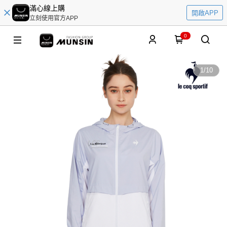
滿心線上購
開啟APP
立刻使用官方APP
0
1
/
10