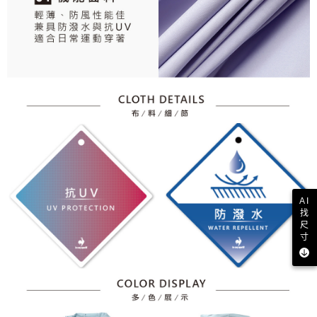
AI
找
尺
寸