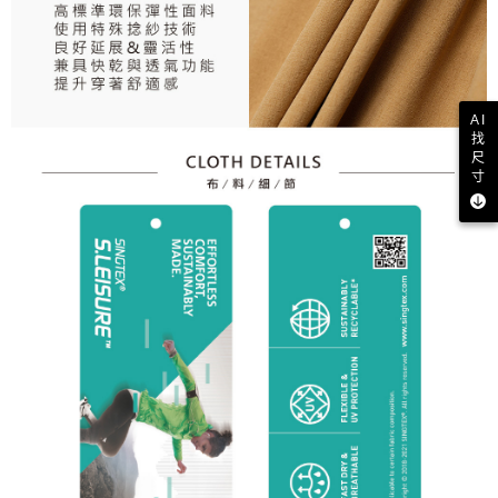
AI
找
尺
寸