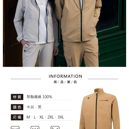
資料（包含姓名、電話或地址）提供予台灣大哥大進項蒐集、處理及利用，
是否繳費成功／繳費後需取消欲退款等相關疑問，請聯繫「AFTEE先享後付
免運費
由本公司與您本人進行分期帳單所需資料之確認、核對及更正。
客戶支援中心」
https://netprotections.freshdesk.com/support/home
3.完整用戶服務條款，請詳閱以下連結：
https://oppay.tw/userRule
7-11取貨付款
【注意事項】
１．透過由恩沛科技股份有限公司提供之「AFTEE先享後付」服務完成之交
免運費
易，需依本服務之必要範圍內提供個人資料，並將交易相關給付款項請求債
權轉讓予恩沛科技股份有限公司。
付款後7-11取貨
２．關於個人資料處理事宜，請瀏覽以下網址：
免運費
https://aftee.tw/terms/#terms3
３．未成年的使用者請事先徵得法定代理人或監護人之同意方可使用
宅配
「AFTEE先享後付」，若未經同意申辦者引起之損失，本公司不負相關責
任。
免運費
４．使用「AFTEE先享後付」時，將依據個別帳號之用戶狀況，依本公司即
時審查核予不同之上限額度；若仍有額度不足之情形，本公司將視審查結果
離島宅配
請求用戶進行身份認證。
免運費
５．嚴禁一人註冊多個帳號或使用他人資訊註冊。若發現惡意使用之情形，
恩沛科技股份有限公司將有權停止該用戶之使用額度並採取法律行動。