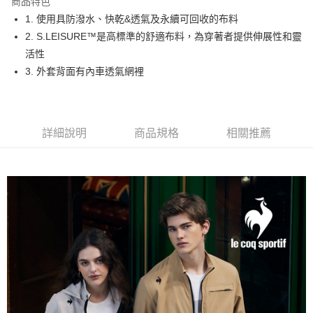
商品特色
悠遊付
1. 使用具防潑水、快乾&透氣及永續可回收的布料
大哥付你分期
2. S.LEISURE™是高標準的舒適布料，為穿著者提供伸展性和靈
相關說明
活性
【大哥付你分期使用說明】
3. 外套背面有內車透氣網裡
AFTEE先享後付
1.本服務由台灣大哥大提供，台灣大哥大用戶可立即使用無須另外申請。
2.付款方式選擇「大哥付你分期」，訂單成立後會自動跳轉到大哥付的交易
相關說明
流程，驗證手機門號後，選擇欲分期的期數、繳款截止日，確認付款後即完
【關於「AFTEE先享後付」】
成交易。
ATM付款
AFTEE先享後付是「在收到商品之後才付款」的支付方式。 讓您購物簡單
3.實際核准額度、可分期數及費用金額請依後續交易確認頁面所載為準。
詳細說明
商品規格
相關推薦
便利好安心！
4.訂單成立30分鐘內，如未前往確認交易或遇審核未通過，訂單將自動取
１．簡單：不需註冊會員、不需綁卡、不需儲值。
運送方式
消。如遇「轉專審核」未通過狀況，表示未達大哥付你分期系統評分，恕無
２．便利：只要手機號碼，簡訊認證，即可結帳。
法說明評估內容。
３．安心：先確認商品／服務後，再付款。
全家取貨付款
【繳款方式說明】
1.分期款項不併入電信帳單，「大哥付你分期」於每月結算日後寄送繳費提
免運費
【「AFTEE先享後付」結帳流程】
醒簡訊。
１．於結帳方式選擇「AFTEE先享後付」後，將跳轉至「AFTEE先享後付」
2.透過簡訊連結打開帳單後，可選擇「超商條碼／台灣大直營門市／銀行轉
付款後全家取貨
結帳頁面，進行簡訊認證並確認金額後，即可完成結帳。
帳／街口支付／iPASS MONEY」等通路繳費。
２．訂單成立數日內，您將收到繳費通知簡訊。
免運費
３．收到繳費通知簡訊後14天內，點擊此簡訊中的連結，可透過四大超商／
【注意事項】
ATM／網路銀行／等多元方式進行付款，方視為交易完成。
萊爾富取貨付款
1.本服務係由「台灣大哥大股份有限公司」（以下簡稱本公司）所提供，讓
※ 請注意：結帳手續完成當下不需立刻繳費，但若您需要取消訂單，請聯絡
用戶於交易時，得透過本服務購買商品或服務，並由商店將買賣／分期付款
免運費
購買商品的店家。未經商家同意取消之訂單仍視為有效，需透過AFTEE先享
買賣價金債權讓與本公司後，依約使用本公司帳單繳交帳款。
後付繳納相關費用。
2.基於同意付款使用「大哥付你分期」之契約關係目的，商店將以您的個人
付款後萊爾富取貨
※ 交易是否成功請以「AFTEE先享後付 」之結帳頁面顯示為準，若有關於