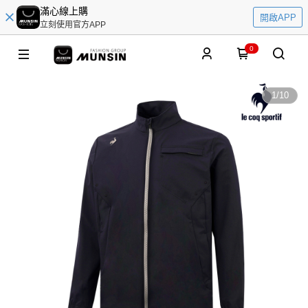
滿心線上購
開啟APP
立刻使用官方APP
0
1
/
10