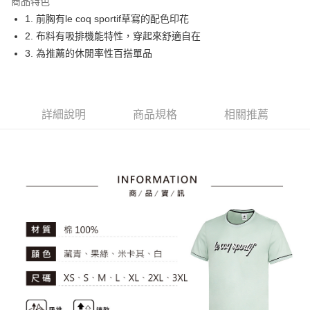
商品特色
悠遊付
1. 前胸有le coq sportif草寫的配色印花
大哥付你分期
2. 布料有吸排機能特性，穿起來舒適自在
相關說明
3. 為推薦的休閒率性百搭單品
【大哥付你分期使用說明】
AFTEE先享後付
1.本服務由台灣大哥大提供，台灣大哥大用戶可立即使用無須另外申請。
2.付款方式選擇「大哥付你分期」，訂單成立後會自動跳轉到大哥付的交易
相關說明
流程，驗證手機門號後，選擇欲分期的期數、繳款截止日，確認付款後即完
【關於「AFTEE先享後付」】
詳細說明
商品規格
相關推薦
成交易。
ATM付款
AFTEE先享後付是「在收到商品之後才付款」的支付方式。 讓您購物簡單
3.實際核准額度、可分期數及費用金額請依後續交易確認頁面所載為準。
便利好安心！
4.訂單成立30分鐘內，如未前往確認交易或遇審核未通過，訂單將自動取
１．簡單：不需註冊會員、不需綁卡、不需儲值。
運送方式
消。如遇「轉專審核」未通過狀況，表示未達大哥付你分期系統評分，恕無
２．便利：只要手機號碼，簡訊認證，即可結帳。
法說明評估內容。
３．安心：先確認商品／服務後，再付款。
全家取貨付款
【繳款方式說明】
1.分期款項不併入電信帳單，「大哥付你分期」於每月結算日後寄送繳費提
免運費
【「AFTEE先享後付」結帳流程】
醒簡訊。
１．於結帳方式選擇「AFTEE先享後付」後，將跳轉至「AFTEE先享後付」
2.透過簡訊連結打開帳單後，可選擇「超商條碼／台灣大直營門市／銀行轉
付款後全家取貨
結帳頁面，進行簡訊認證並確認金額後，即可完成結帳。
帳／街口支付／iPASS MONEY」等通路繳費。
２．訂單成立數日內，您將收到繳費通知簡訊。
免運費
３．收到繳費通知簡訊後14天內，點擊此簡訊中的連結，可透過四大超商／
【注意事項】
ATM／網路銀行／等多元方式進行付款，方視為交易完成。
萊爾富取貨付款
1.本服務係由「台灣大哥大股份有限公司」（以下簡稱本公司）所提供，讓
※ 請注意：結帳手續完成當下不需立刻繳費，但若您需要取消訂單，請聯絡
用戶於交易時，得透過本服務購買商品或服務，並由商店將買賣／分期付款
免運費
購買商品的店家。未經商家同意取消之訂單仍視為有效，需透過AFTEE先享
買賣價金債權讓與本公司後，依約使用本公司帳單繳交帳款。
後付繳納相關費用。
2.基於同意付款使用「大哥付你分期」之契約關係目的，商店將以您的個人
付款後萊爾富取貨
※ 交易是否成功請以「AFTEE先享後付 」之結帳頁面顯示為準，若有關於