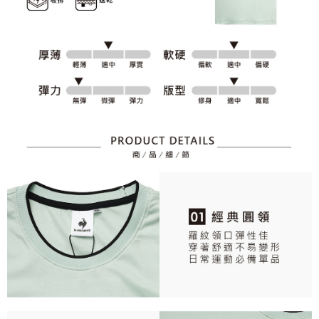
資料（包含姓名、電話或地址）提供予台灣大哥大進項蒐集、處理及利用，
是否繳費成功／繳費後需取消欲退款等相關疑問，請聯繫「AFTEE先享後付
免運費
由本公司與您本人進行分期帳單所需資料之確認、核對及更正。
客戶支援中心」
https://netprotections.freshdesk.com/support/home
3.完整用戶服務條款，請詳閱以下連結：
https://oppay.tw/userRule
7-11取貨付款
【注意事項】
１．透過由恩沛科技股份有限公司提供之「AFTEE先享後付」服務完成之交
免運費
易，需依本服務之必要範圍內提供個人資料，並將交易相關給付款項請求債
權轉讓予恩沛科技股份有限公司。
付款後7-11取貨
２．關於個人資料處理事宜，請瀏覽以下網址：
免運費
https://aftee.tw/terms/#terms3
３．未成年的使用者請事先徵得法定代理人或監護人之同意方可使用
宅配
「AFTEE先享後付」，若未經同意申辦者引起之損失，本公司不負相關責
任。
免運費
４．使用「AFTEE先享後付」時，將依據個別帳號之用戶狀況，依本公司即
時審查核予不同之上限額度；若仍有額度不足之情形，本公司將視審查結果
離島宅配
請求用戶進行身份認證。
免運費
５．嚴禁一人註冊多個帳號或使用他人資訊註冊。若發現惡意使用之情形，
恩沛科技股份有限公司將有權停止該用戶之使用額度並採取法律行動。