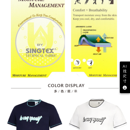
AI
找
尺
寸