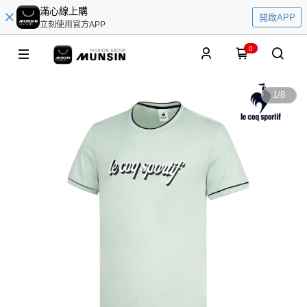
滿心線上購
開啟APP
立刻使用官方APP
0
1
/
8