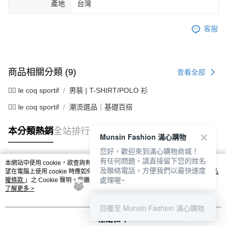
產地
台灣
客服
商品相關分類 (9)
查看全部
🚴‍♂️ le coq sportif
男裝 | T-SHIRT/POLO 衫
🚴‍♂️ le coq sportif
潮流選品｜基礎百搭
本分類熱銷
全站排行
Munsin Fashion 滿心購物
您好，歡迎來到滿心購物商城！
有任何問題，請直接留下您的姓名
本網站中使用 cookie，欲查詢有關本網站使用 cookie 方式之詳情，及若您不希
及聯絡電話，方便我們以最快速度
熱門標籤
望在電腦上使用 cookie 時應如何變更電腦的 cookie 設定，請參閱本網站「
隱私
處理喔~
權條款
」之 Cookie 聲明。您繼續使用本網站即表示您同意本公司得按本網站使
用條款之 Cookie 聲明使用 cookie。
了解更多 >
回覆至 Munsin Fashion 滿心購物
我知道了